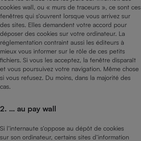
Téléphone mobile -
cookies wall, ou « murs de traceurs », ce sont ces
Smartphone
Plaque de cuisson à
fenêtres qui s’ouvrent lorsque vous arrivez sur
induction
des sites. Elles demandent votre accord pour
déposer des cookies sur votre ordinateur. La
réglementation contraint aussi les éditeurs à
Climatiseur -
mieux vous informer sur le rôle de ces petits
Ventilateur
fichiers. Si vous les acceptez, la fenêtre disparaît
et vous poursuivez votre navigation. Même chose
Antivirus
si vous refusez. Du moins, dans la majorité des
Climatiseur -
cas.
Ventilateur
2. … au pay wall
Si l’internaute s’oppose au dépôt de cookies
sur son ordinateur, certains sites d’information