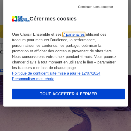
Continuer sans accepter
Gérer mes cookies
Que Choisir Ensemble et ses
7 partenaires
utilisent des
traceurs pour mesurer l’audience, la performance,
Thérapies comportementales et cognitives (TCC) -
personnaliser les contenus, les partager, optimiser la
Ces psychothérapies qui changent la vie
promotion et afficher des contenus provenant de sites tiers.
Nous conserverons votre choix pendant 6 mois. Vous pourrez
changer d’avis à tout moment en utilisant le lien « paramétrer
les traceurs » en bas de chaque page.
CONSEILS
Politique de confidentialité mise à jour le 12/07/2024
Personnaliser mes choix
TOUT ACCEPTER & FERMER