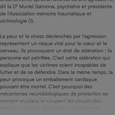
Téléphone mobile -
r
dit la D
Muriel Salmona, psychiatre et présidente
Smartphone
Plaque de cuisson à
de l’Association mémoire traumatique et
induction
victimologie (1).
La peur et le stress déclenchés par l’agression
Climatiseur -
Ventilateur
représentent un risque vital pour le cœur et le
cerveau. Ils provoquent un état de sidération : la
personne est pétrifiée. C’est cette sidération qui
Antivirus
explique que les victimes soient incapables de
Climatiseur -
lutter et de se défendre. Dans le même temps, la
Ventilateur
peur provoque un emballement cardiaque
pouvant être mortel. C’est pourquoi des
mécanismes neurobiologiques de protection se
mettent en place et coupent les circuits des
émotions. C’est la dissociation, à l’origine de