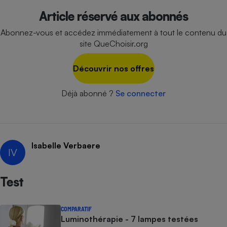
Article réservé aux abonnés
Cafetière à expressos
Abonnez-vous et accédez immédiatement à tout le contenu du
site QueChoisir.org
Découvrir nos offres
Déjà abonné ?
Se connecter
Robot ménager
Isabelle Verbaere
IV
Test
COMPARATIF
Luminothérapie - 7 lampes testées