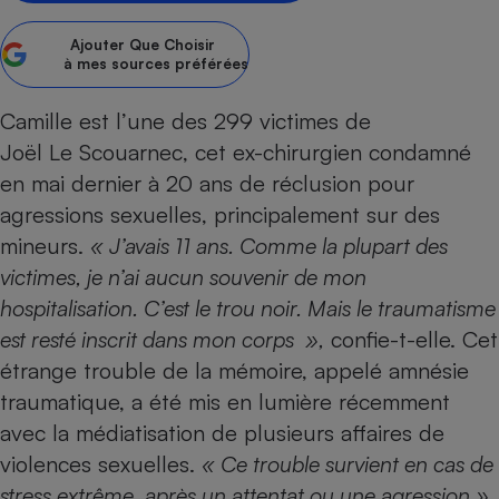
Petit électroménager - U
Ajouter
Que Choisir
Complément
à mes sources préférées
alimentaire
Mutuelle
Assurance emprunteur
Camille est l’une des 299 victimes de
Joël Le Scouarnec, cet ex-chirurgien condamné
en mai dernier à 20 ans de réclusion pour
agressions sexuelles, principalement sur des
Matelas
Champagne
bouteille
mineurs.
« J’avais 11 ans. Comme la plupart des
Banque en 
victimes, je n’ai aucun souvenir de mon
Téléviseur
hospitalisation. C’est le trou noir. Mais le traumatisme
Antimoustique
Lave-linge
est resté inscrit dans mon corps »,
confie-t-elle. Cet
étrange trouble de la mémoire, appelé amnésie
traumatique, a été mis en lumière récemment
avec la médiati­sation de plusieurs affaires de
Radiateur électrique
violences sexuelles.
« Ce trouble survient en cas de
stress extrême, après un attentat ou une agression »,