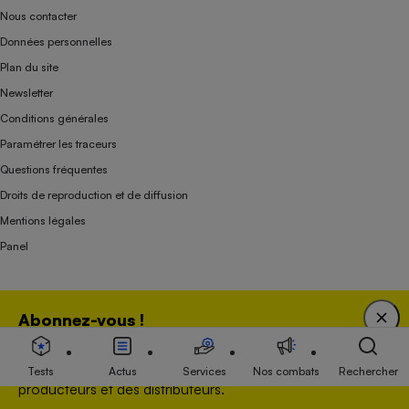
Nous contacter
Données personnelles
Plan du site
Newsletter
Conditions générales
Paramétrer les traceurs
Questions fréquentes
Droits de reproduction et de diffusion
Mentions légales
Panel
Association indépendante de l’État, des syndicats, des producteurs et des
Abonnez-vous !
distributeurs depuis 1951.
Bénéficiez d'une expertise unique tout en soutenant
une association 100 % indépendante de l'Etat, des
Tests
Actus
Services
Nos combats
Rechercher
producteurs et des distributeurs.