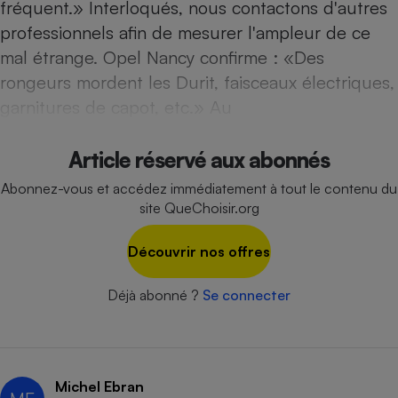
fréquent.» Interloqués, nous contactons d'autres
Téléphone mobile -
Smartphone
professionnels afin de mesurer l'ampleur de ce
Plaque de cuisson à
induction
mal étrange. Opel Nancy confirme : «Des
rongeurs mordent les Durit, faisceaux électriques,
garnitures de capot, etc.» Au
Climatiseur -
Ventilateur
Article réservé aux abonnés
Abonnez-vous et accédez immédiatement à tout le contenu du
Antivirus
site QueChoisir.org
Climatiseur -
Ventilateur
Découvrir nos offres
Déjà abonné ?
Se connecter
Michel Ebran