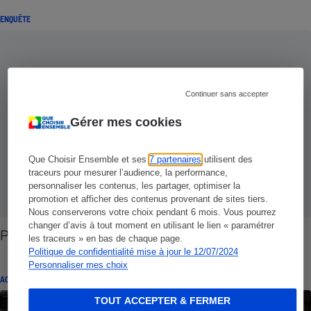
ENQUÊTE
Continuer sans accepter
Gérer mes cookies
Que Choisir Ensemble et ses
7 partenaires
utilisent des
traceurs pour mesurer l’audience, la performance,
personnaliser les contenus, les partager, optimiser la
promotion et afficher des contenus provenant de sites tiers.
Nous conserverons votre choix pendant 6 mois. Vous pourrez
changer d’avis à tout moment en utilisant le lien « paramétrer
Pannes auto - Des rongeurs sous le capot
les traceurs » en bas de chaque page.
Politique de confidentialité mise à jour le 12/07/2024
Personnaliser mes choix
ACTUALITÉ
TOUT ACCEPTER & FERMER