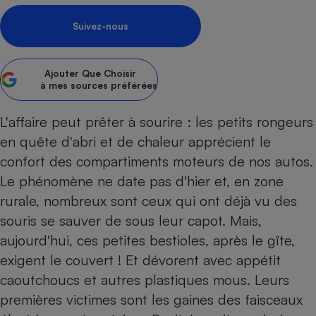
pression
Choisir son fioul
Assurance
Sécurité - Hygiène
Circulation routière
Suivez-nous
Choisir son pellet
Crédit immobilier
Banque - Crédit
Contrôle technique - Rép
Comparateur assurance emprunteur
Maison de retraite
Epargne - Fiscalité
Comparateu
Pièce détachée
Ajouter
Que Choisir
Energie Moins Chère Ensemble
Comparatif réfrigérateur
Comparatif casque audio
Comparatif tondeuse ro
Moto
à mes sources préférées
Comparatif plaque à indu
Comparatif barre de son
Comparatif poêle à gran
Supermarché - Drive
L'affaire peut prêter à sourire : les petits rongeurs
Comparatif hotte aspira
Comparatif imprimante m
Comparatif radiateur éle
en quête d'abri et de chaleur apprécient le
Électricité - Gaz
Hygiène - Beauté
Comparatif climatiseur m
Comparatif ordinateur p
confort des compartiments moteurs de nos autos.
Tous les comparateurs
Maladie - Médecine - Mé
Comparatif aspirateur bal
Comparatif ultrabook
Aménagement
Le phénomène ne date pas d'hier et, en zone
Toutes les cartes interactives
Système de santé - Com
Comparatif aspirateur tr
Comparatif tablette tacti
Supermarché - Drive
Bricolage - Jardinage
rurale, nombreux sont ceux qui ont déjà vu des
Retraite
Comparatif cafetière au
souris se sauver de sous leur capot. Mais,
Chauffage
Speedtest - Testez le débit de votre
aujourd'hui, ces petites bestioles, après le gîte,
Mutuelle
Comparatif robot cuiseu
Image et son
Produit d'entretien
connexion Internet
exigent le couvert ! Et dévorent avec appétit
Comparatif centrale vap
Comparateur auto
Informatique
Sécurité domestique
caoutchoucs et autres plastiques mous. Leurs
Internet
premières victimes sont les gaines des faisceaux
Gros électroménager
Téléphonie