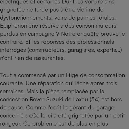
électriques et certaines Durit. La voiture ainsi
grignotée ne tarde pas à être victime de
Petit électroménager - U
Complément
dysfonctionnements, voire de pannes totales.
alimentaire
Mutuelle
Épiphénomène réservé à des consommateurs
Assurance emprunteur
perdus en campagne ? Notre enquête prouve le
contraire. Et les réponses des professionnels
interrogés (constructeurs, garagistes, experts...)
Matelas
n'ont rien de rassurantes.
Champagne
bouteille
Banque en 
Tout a commencé par un litige de consommation
Téléviseur
Antimoustique
courante. Une réparation qui lâche après trois
Lave-linge
semaines. Mais la pièce remplacée par la
concession Rover-Suzuki de Laxou (54) est hors
de cause. Comme l'écrit le gérant du garage
Radiateur électrique
concerné : «Celle-ci a été grignotée par un petit
rongeur. Ce problème est de plus en plus