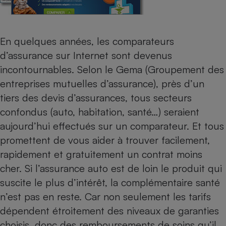
Petit électroménager - U
Complément
alimentaire
En quelques années, les comparateurs
Mutuelle
Assurance emprunteur
d’assurance sur Internet sont devenus
incontournables. Selon le Gema (Groupement des
entreprises mutuelles d’assurance), près d’un
tiers des devis d’assurances, tous secteurs
Matelas
Champagne
bouteille
confondus (auto, habitation, santé…) seraient
Banque en 
aujourd’hui effectués sur un comparateur. Et tous
Téléviseur
promettent de vous aider à trouver facilement,
Antimoustique
Lave-linge
rapidement et gratuitement un contrat moins
cher. Si l’assurance auto est de loin le produit qui
suscite le plus d’intérêt, la complémentaire santé
n’est pas en reste. Car non seulement les tarifs
Radiateur électrique
dépendent étroitement des niveaux de garanties
choisis, donc des
remboursements de soins
qu’il