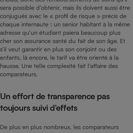
Téléphone mobile -
sera possible d’obtenir, mais ils doivent aussi être
Smartphone
Plaque de cuisson à
conjugués avec le « profil de risque » précis de
induction
chaque internaute : un senior habitant à la même
adresse qu’un étudiant paiera beaucoup plus
cher son assurance santé du fait de son âge. Et
Climatiseur -
s’il veut garantir en plus son conjoint ou des
Ventilateur
enfants, là encore, le tarif va être orienté à la
hausse. Une telle complexité fait l’affaire des
Antivirus
comparateurs.
Climatiseur -
Ventilateur
Un effort de transparence pas
toujours suivi d’effets
De plus en plus nombreux, les comparateurs