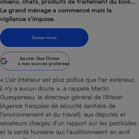
pression
chiens, chats, produits de traitement du bois...
Choisir son fioul
Assurance
Sécurité - Hygiène
Circulation routière
Le grand ménage a commencé mais la
Choisir son pellet
Crédit immobilier
Banque - Crédit
Contrôle technique - Rép
vigilance s'impose.
Comparateur assurance emprunteur
Maison de retraite
Epargne - Fiscalité
Comparateu
Pièce détachée
Energie Moins Chère Ensemble
Comparatif réfrigérateur
Comparatif casque audio
Comparatif tondeuse ro
Moto
Suivez-nous
Comparatif plaque à indu
Comparatif barre de son
Comparatif poêle à gran
Supermarché - Drive
Comparatif hotte aspira
Comparatif imprimante m
Comparatif radiateur éle
Ajouter
Que Choisir
Électricité - Gaz
Hygiène - Beauté
à mes sources préférées
Comparatif climatiseur m
Comparatif ordinateur p
Tous les comparateurs
Maladie - Médecine - Mé
Comparatif aspirateur bal
Comparatif ultrabook
Aménagement
« L'air intérieur est plus pollué que l'air extérieur,
Toutes les cartes interactives
Système de santé - Com
Comparatif aspirateur tr
Comparatif tablette tacti
Supermarché - Drive
Bricolage - Jardinage
il n'y a aucun doute », a rappelé Martin
Retraite
Comparatif cafetière au
Guespereau, le directeur général de l'Afsset
Chauffage
Speedtest - Testez le débit de votre
(Agence française de sécurité sanitaire de
Mutuelle
Comparatif robot cuiseu
Image et son
Produit d'entretien
connexion Internet
l'environnement et du travail), aux députés et
Comparatif centrale vap
Comparateur auto
Informatique
Sécurité domestique
sénateurs chargés d'un rapport sur les pesticides
Internet
et la santé humaine qui l'auditionnaient en avril
Gros électroménager
Téléphonie