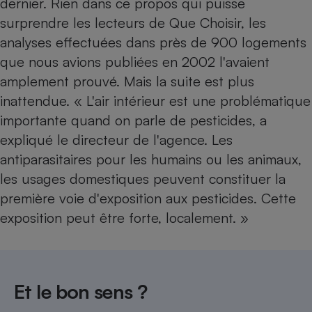
dernier. Rien dans ce propos qui puisse
surprendre les lecteurs de Que Choisir, les
Petit électroménager - U
Complément
analyses effectuées dans près de 900 logements
alimentaire
Mutuelle
que nous avions publiées en 2002 l'avaient
Assurance emprunteur
amplement prouvé. Mais la suite est plus
inattendue. « L'air intérieur est une problématique
importante quand on parle de pesticides, a
Matelas
expliqué le directeur de l'agence. Les
Champagne
bouteille
antiparasitaires pour les humains ou les animaux,
Banque en 
les usages domestiques peuvent constituer la
Téléviseur
première voie d'exposition aux pesticides. Cette
Antimoustique
Lave-linge
exposition peut être forte, localement. »
Radiateur électrique
Et le bon sens ?