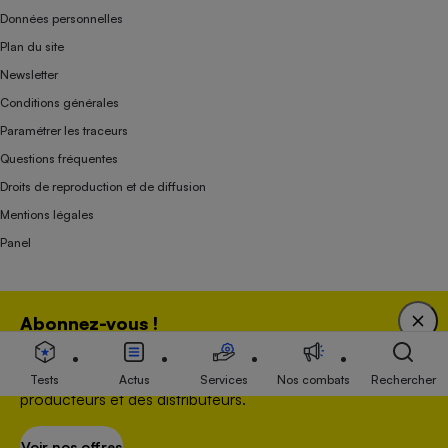
Données personnelles
Plan du site
Newsletter
Conditions générales
Paramétrer les traceurs
Questions fréquentes
Droits de reproduction et de diffusion
Mentions légales
Panel
Association indépendante de l’État, des syndicats, des producteurs et des
Abonnez-vous !
distributeurs depuis 1951.
Bénéficiez d'une expertise unique tout en soutenant
une association 100 % indépendante de l'Etat, des
Tests
Actus
Services
Nos combats
Rechercher
producteurs et des distributeurs.
Voir nos offres
S’abonner