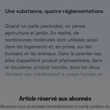
Téléphone mobile -
Smartphone
Une substance, quatre réglementations
Plaque de cuisson à
induction
Quand on parle pesticides, on pense
agriculture et jardin. En réalité, de
Climatiseur -
nombreuses molécules sont utilisées aussi
Ventilateur
dans les logements et, en prime, sur les
humains et les animaux. Dans le premier cas,
Antivirus
elles s'appellent produit phytosanitaire, dans
Climatiseur -
le deuxième, produit biocide, dans les deux
Ventilateur
derniers cas, médicament à usage humain et
Article réservé aux abonnés
Abonnez-vous et accédez immédiatement à tout le contenu du