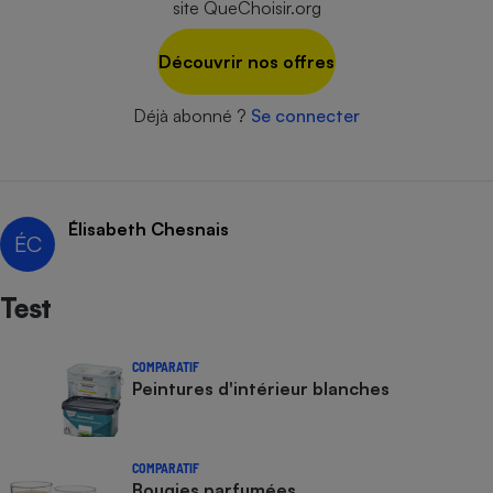
site QueChoisir.org
Cafetière à expressos
Découvrir nos offres
Déjà abonné ?
Se connecter
Élisabeth Chesnais
ÉC
Robot ménager
Test
COMPARATIF
Peintures d'intérieur blanches
COMPARATIF
Bougies parfumées