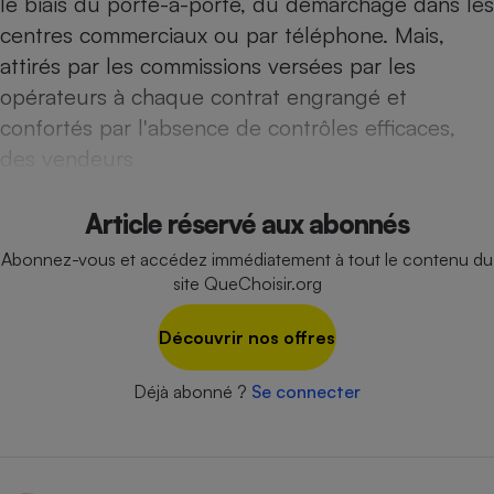
le biais du porte-à-porte, du démarchage dans les
Téléphone mobile -
Smartphone
centres commerciaux ou par téléphone. Mais,
Plaque de cuisson à
attirés par les commissions versées par les
induction
opérateurs à chaque contrat engrangé et
confortés par l'absence de contrôles efficaces,
des vendeurs
Climatiseur -
Ventilateur
Article réservé aux abonnés
Antivirus
Abonnez-vous et accédez immédiatement à tout le contenu du
site QueChoisir.org
Climatiseur -
Ventilateur
Découvrir nos offres
Déjà abonné ?
Se connecter