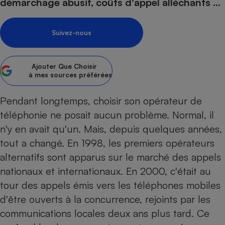
pression
démarchage abusif, coûts d'appel alléchants ...
Choisir son fioul
Assurance
Sécurité - Hygiène
Circulation routière
Choisir son pellet
Crédit immobilier
Banque - Crédit
Contrôle technique - Rép
Suivez-nous
Comparateur assurance emprunteur
Maison de retraite
Epargne - Fiscalité
Comparateu
Pièce détachée
Energie Moins Chère Ensemble
Comparatif réfrigérateur
Comparatif casque audio
Comparatif tondeuse ro
Moto
Ajouter
Que Choisir
Comparatif plaque à indu
Comparatif barre de son
Comparatif poêle à gran
Supermarché - Drive
à mes sources préférées
Comparatif hotte aspira
Comparatif imprimante m
Comparatif radiateur éle
Pendant longtemps, choisir son opérateur de
Électricité - Gaz
Hygiène - Beauté
Comparatif climatiseur m
Comparatif ordinateur p
téléphonie ne posait aucun problème. Normal, il
Tous les comparateurs
Maladie - Médecine - Mé
Comparatif aspirateur bal
Comparatif ultrabook
Aménagement
n'y en avait qu'un. Mais, depuis quelques années,
Toutes les cartes interactives
Système de santé - Com
Comparatif aspirateur tr
Comparatif tablette tacti
Supermarché - Drive
Bricolage - Jardinage
tout a changé. En 1998, les premiers opérateurs
Retraite
Comparatif cafetière au
alternatifs sont apparus sur le marché des appels
Chauffage
Speedtest - Testez le débit de votre
nationaux et internationaux. En 2000, c'était au
Mutuelle
Comparatif robot cuiseu
Image et son
Produit d'entretien
connexion Internet
tour des appels émis vers les téléphones mobiles
Comparatif centrale vap
Comparateur auto
Informatique
Sécurité domestique
d'être ouverts à la concurrence, rejoints par les
Internet
communications locales deux ans plus tard. Ce
Gros électroménager
Téléphonie