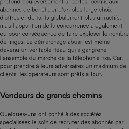
profond bouleversement a, certes, permis aux
abonnés de bénéficier d'un plus large choix
Petit électroménager - U
Complément
d'offres et de tarifs globalement plus attractifs,
alimentaire
Mutuelle
mais l'apparition de la concurrence a également
Assurance emprunteur
eu pour conséquence de faire exploser le nombre
de litiges. Le démarchage abusif est même
devenu un véritable fléau qui a gangrené
Matelas
l'ensemble du marché de la téléphonie fixe. Car,
Champagne
bouteille
pour prendre à leurs adversaires un maximum de
Banque en 
clients, les opérateurs sont prêts à tout.
Téléviseur
Antimoustique
Lave-linge
Vendeurs de grands chemins
Quelques-uns ont confié à des sociétés
Radiateur électrique
spécialisées le soin de recruter des abonnés par