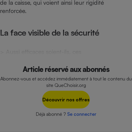
de la caisse, qui voient ainsi leur rigidité
Téléphone mobile -
Smartphone
renforcée.
Plaque de cuisson à
induction
La face visible de la sécurité
Climatiseur -
Ventilateur
> Aussi efficaces soient-ils, ces
Antivirus
Article réservé aux abonnés
Climatiseur -
Abonnez-vous et accédez immédiatement à tout le contenu du
Ventilateur
site QueChoisir.org
Découvrir nos offres
Déjà abonné ?
Se connecter