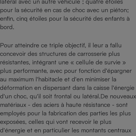
latéral avec un autre véhicule ; quatre étoiles
pour la sécurité en cas de choc avec un piéton;
Petit électroménager - U
Complément
enfin, cinq étoiles pour la sécurité des enfants à
alimentaire
Mutuelle
bord.
Assurance emprunteur
Pour atteindre ce triple objectif, il leur a fallu
concevoir des structures de carrosserie plus
Matelas
Champagne
résistantes, intégrant une « cellule de survie »
bouteille
Banque en 
plus performante, avec pour fonction d'épargner
au maximum l'habitacle et d'en minimiser la
Téléviseur
Antimoustique
déformation en dispersant dans la caisse l'énergie
Lave-linge
d'un choc, qu'il soit frontal ou latéral.De nouveaux
matériaux - des aciers à haute résistance - sont
employés pour la fabrication des parties les plus
Radiateur électrique
exposées, celles qui vont recevoir le plus
d'énergie et en particulier les montants centraux