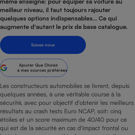
pression
même enseigne: pour équiper sa voiture au
Choisir son fioul
Assurance
Sécurité - Hygiène
Circulation routière
meilleur niveau, il faut toujours rajouter
Choisir son pellet
Crédit immobilier
Banque - Crédit
Contrôle technique - Rép
quelques options indispensables... Ce qui
Comparateur assurance emprunteur
Maison de retraite
Epargne - Fiscalité
Comparateu
Pièce détachée
augmente d'autant le prix de base catalogue.
Energie Moins Chère Ensemble
Comparatif réfrigérateur
Comparatif casque audio
Comparatif tondeuse ro
Moto
Comparatif plaque à indu
Comparatif barre de son
Comparatif poêle à gran
Supermarché - Drive
Suivez-nous
Comparatif hotte aspira
Comparatif imprimante m
Comparatif radiateur éle
Électricité - Gaz
Hygiène - Beauté
Comparatif climatiseur m
Comparatif ordinateur p
Ajouter
Que Choisir
Tous les comparateurs
à mes sources préférées
Maladie - Médecine - Mé
Comparatif aspirateur bal
Comparatif ultrabook
Aménagement
Toutes les cartes interactives
Système de santé - Com
Comparatif aspirateur tr
Comparatif tablette tacti
Supermarché - Drive
Bricolage - Jardinage
Les constructeurs automobiles se livrent, depuis
Retraite
Comparatif cafetière au
quelques années, à une véritable course à la
Chauffage
Speedtest - Testez le débit de votre
sécurité, avec pour objectif d'obtenir les meilleurs
Mutuelle
Comparatif robot cuiseu
Image et son
Produit d'entretien
connexion Internet
résultats au crash tests Euro NCAP, soit: cinq
Comparatif centrale vap
Comparateur auto
Informatique
Sécurité domestique
étoiles et un score maximum de 40/40 pour ce
Internet
qui est de la sécurité en cas d'impact frontal ou
Gros électroménager
Téléphonie