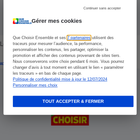
Continuer sans accepter
Gérer mes cookies
Que Choisir Ensemble et ses
7 partenaires
utilisent des
Les voitures à bas coût... valent-elles le coup ?
traceurs pour mesurer l’audience, la performance,
personnaliser les contenus, les partager, optimiser la
promotion et afficher des contenus provenant de sites tiers.
Nous conserverons votre choix pendant 6 mois. Vous pourrez
ACTUALITÉ
changer d’avis à tout moment en utilisant le lien « paramétrer
les traceurs » en bas de chaque page.
Politique de confidentialité mise à jour le 12/07/2024
Personnaliser mes choix
TOUT ACCEPTER & FERMER