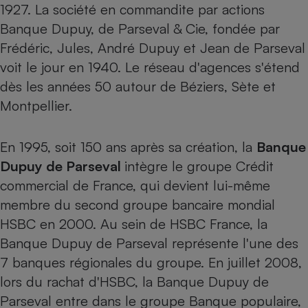
1927. La société en commandite par actions
Petit électroménager - U
Banque Dupuy, de Parseval & Cie, fondée par
Complément
alimentaire
Frédéric, Jules, André Dupuy et Jean de Parseval
Mutuelle
Assurance emprunteur
voit le jour en 1940. Le réseau d'agences s'étend
dès les années 50 autour de Béziers, Sète et
Montpellier.
Matelas
Champagne
En 1995, soit 150 ans après sa création, la
Banque
bouteille
Banque en 
Dupuy de Parseval
intègre le groupe Crédit
Téléviseur
commercial de France, qui devient lui-même
Antimoustique
Lave-linge
membre du second groupe bancaire mondial
HSBC
en 2000. Au sein de HSBC France, la
Banque Dupuy de Parseval représente l'une des
7 banques régionales du groupe. En juillet 2008,
Radiateur électrique
lors du rachat d'HSBC, la Banque Dupuy de
Parseval entre dans le groupe
Banque populaire
,