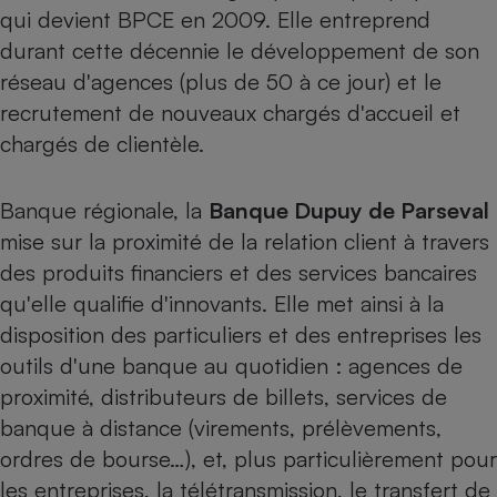
Téléphone mobile -
qui devient BPCE en 2009. Elle entreprend
Smartphone
durant cette décennie le développement de son
Plaque de cuisson à
induction
réseau d'agences (plus de 50 à ce jour) et le
recrutement de nouveaux chargés d'accueil et
chargés de clientèle.
Climatiseur -
Ventilateur
Banque régionale, la
Banque Dupuy de Parseval
mise sur la proximité de la relation client à travers
Antivirus
des produits financiers et des services bancaires
Climatiseur -
qu'elle qualifie d'innovants. Elle met ainsi à la
Ventilateur
disposition des particuliers et des entreprises les
outils d'une banque au quotidien : agences de
proximité, distributeurs de billets, services de
banque à distance (virements, prélèvements,
ordres de bourse…), et, plus particulièrement pour
les entreprises, la télétransmission, le transfert de