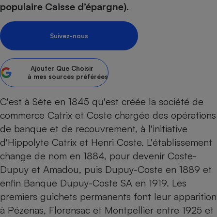
pression
Choisir son fioul
populaire Caisse d’épargne).
Assurance
Sécurité - Hygiène
Circulation routière
Choisir son pellet
Crédit immobilier
Banque - Crédit
Contrôle technique - Rép
Suivez-nous
Comparateur assurance emprunteur
Maison de retraite
Epargne - Fiscalité
Comparateu
Pièce détachée
Energie Moins Chère Ensemble
Comparatif réfrigérateur
Comparatif casque audio
Comparatif tondeuse ro
Moto
Comparatif plaque à indu
Comparatif barre de son
Comparatif poêle à gran
Ajouter
Que Choisir
Supermarché - Drive
à mes sources préférées
Comparatif hotte aspira
Comparatif imprimante m
Comparatif radiateur éle
Électricité - Gaz
Hygiène - Beauté
C'est à Sète en 1845 qu'est créée la société de
Comparatif climatiseur m
Comparatif ordinateur p
Tous les comparateurs
commerce Catrix et Coste chargée des opérations
Maladie - Médecine - Mé
Comparatif aspirateur bal
Comparatif ultrabook
Aménagement
de banque et de recouvrement, à l'initiative
Toutes les cartes interactives
Système de santé - Com
Comparatif aspirateur tr
Comparatif tablette tacti
Supermarché - Drive
Bricolage - Jardinage
d'Hippolyte Catrix et Henri Coste. L'établissement
Retraite
Comparatif cafetière au
Chauffage
change de nom en 1884, pour devenir Coste-
Speedtest - Testez le débit de votre
Mutuelle
Comparatif robot cuiseu
Dupuy et Amadou, puis Dupuy-Coste en 1889 et
Image et son
Produit d'entretien
connexion Internet
Comparatif centrale vap
Comparateur auto
enfin Banque Dupuy-Coste SA en 1919. Les
Informatique
Sécurité domestique
premiers guichets permanents font leur apparition
Internet
à Pézenas, Florensac et Montpellier entre 1925 et
Gros électroménager
Téléphonie