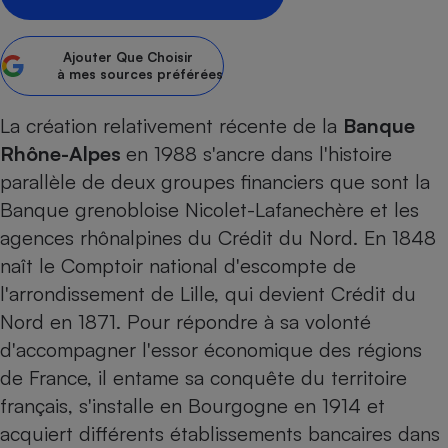
pression
Choisir son fioul
Assurance
Sécurité - Hygiène
Circulation routière
Choisir son pellet
Crédit immobilier
Banque - Crédit
Contrôle technique - Rép
Ajouter
Que Choisir
Comparateur assurance emprunteur
à mes sources préférées
Maison de retraite
Epargne - Fiscalité
Comparateu
Pièce détachée
Energie Moins Chère Ensemble
Comparatif réfrigérateur
Comparatif casque audio
Comparatif tondeuse ro
Moto
La création relativement récente de la
Banque
Comparatif plaque à indu
Comparatif barre de son
Comparatif poêle à gran
Supermarché - Drive
Rhône-Alpes
en 1988 s'ancre dans l'histoire
Comparatif hotte aspira
Comparatif imprimante m
Comparatif radiateur éle
parallèle de deux groupes financiers que sont la
Électricité - Gaz
Hygiène - Beauté
Banque grenobloise Nicolet-Lafanechère et les
Comparatif climatiseur m
Comparatif ordinateur p
Tous les comparateurs
agences rhônalpines du
Crédit du Nord
. En 1848
Maladie - Médecine - Mé
Comparatif aspirateur bal
Comparatif ultrabook
Aménagement
naît le Comptoir national d'escompte de
Toutes les cartes interactives
Système de santé - Com
Comparatif aspirateur tr
Comparatif tablette tacti
Supermarché - Drive
Bricolage - Jardinage
l'arrondissement de Lille, qui devient Crédit du
Retraite
Comparatif cafetière au
Chauffage
Nord en 1871. Pour répondre à sa volonté
Speedtest - Testez le débit de votre
Mutuelle
Comparatif robot cuiseu
d'accompagner l'essor économique des régions
Image et son
Produit d'entretien
connexion Internet
Comparatif centrale vap
Comparateur auto
de France, il entame sa conquête du territoire
Informatique
Sécurité domestique
français, s'installe en Bourgogne en 1914 et
Internet
acquiert différents établissements bancaires dans
Gros électroménager
Téléphonie