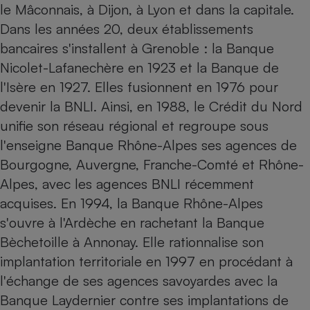
le Mâconnais, à Dijon, à Lyon et dans la capitale.
Petit électroménager - U
Dans les années 20, deux établissements
Complément
alimentaire
bancaires s'installent à Grenoble : la Banque
Mutuelle
Assurance emprunteur
Nicolet-Lafanechère en 1923 et la Banque de
l'Isère en 1927. Elles fusionnent en 1976 pour
devenir la BNLI. Ainsi, en 1988, le Crédit du Nord
unifie son réseau régional et regroupe sous
Matelas
Champagne
l'enseigne Banque Rhône-Alpes ses agences de
bouteille
Banque en 
Bourgogne, Auvergne, Franche-Comté et Rhône-
Téléviseur
Alpes, avec les agences BNLI récemment
Antimoustique
acquises. En 1994, la Banque Rhône-Alpes
Lave-linge
s'ouvre à l'Ardèche en rachetant la Banque
Bèchetoille à Annonay. Elle rationnalise son
implantation territoriale en 1997 en procédant à
Radiateur électrique
l'échange de ses agences savoyardes avec la
Banque Laydernier
contre ses implantations de