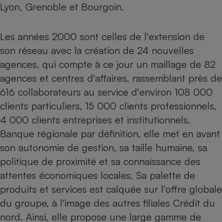
Lyon, Grenoble et Bourgoin.
Téléphone mobile -
Smartphone
Plaque de cuisson à
induction
Les années 2000 sont celles de l'extension de
son réseau avec la création de 24 nouvelles
agences, qui compte à ce jour un maillage de 82
Climatiseur -
agences et centres d'affaires, rassemblant près de
Ventilateur
616 collaborateurs au service d'environ 108 000
clients particuliers, 15 000 clients professionnels,
Antivirus
4 000 clients entreprises et institutionnels.
Climatiseur -
Banque régionale par définition, elle met en avant
Ventilateur
son autonomie de gestion, sa taille humaine, sa
politique de proximité et sa connaissance des
attentes économiques locales. Sa palette de
produits et services est calquée sur l'offre globale
du groupe, à l'image des autres filiales Crédit du
nord. Ainsi, elle propose une large gamme de