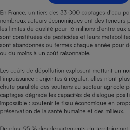
Radiateur électrique
En France, un tiers des 33 000 captages d’eau pot
nombreux acteurs économiques ont des teneurs pr
Téléphone mobile -
Smartphone
les limites de qualité pour 16 millions d’entre eux
Plaque de cuisson à
induction
sont constituées de pesticides et leurs métabolites
sont abandonnés ou fermés chaque année pour des
ou du moins à un coût raisonnable.
Climatiseur -
Ventilateur
Les coûts de dépollution explosent mettant un nom
l’impuissance : enjointes à réguler, elles n’ont plus
Antivirus
chute parallèle des soutiens au secteur agricole 
captages dégrade les capacités de dialogue posit
Climatiseur -
Ventilateur
impossible : soutenir le tissu économique en propos
préservation de la santé humaine et des milieux.
De plus, 95 % des départements du territoire ont 