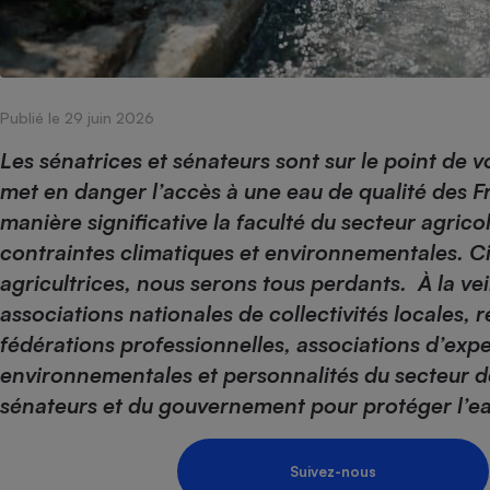
Internet
Gros électroménager
Téléphonie
Petit électroménager 
Complément
Publié le 29 juin 2026
alimentaire
Mutuelle
Les sénatrices et sénateurs sont sur le point de v
Assurance emprunteu
met en danger l’accès à une eau de qualité des Fr
manière significative la faculté du secteur agrico
contraintes climatiques et environnementales. Cito
Matelas
agricultrices, nous serons tous perdants.
À la ve
Champa
boutei
associations nationales de collectivités locales, 
Banque 
fédérations professionnelles, associations d’ex
Téléviseur
environnementales et personnalités du secteur de 
Antimoustique
Lave-linge
sénateurs et du gouvernement pour protéger l’ea
Suivez-nous