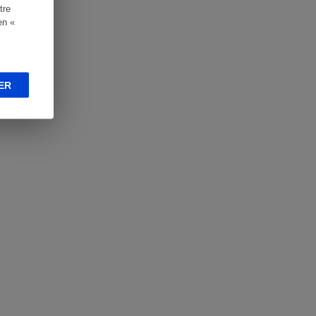
tre
en «
ER