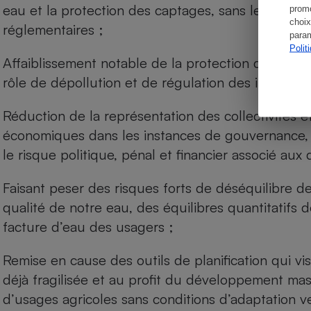
eau et la protection des captages, sans leur en d
promo
choix
réglementaires ;
param
Polit
Affaiblissement notable de la protection des zone
rôle de dépollution et de régulation des inondatio
Réduction de la représentation des collectivités
économiques dans les instances de gouvernance, 
le risque politique, pénal et financier associé aux 
Faisant peser des risques forts de déséquilibre de
qualité de notre eau, des équilibres quantitatifs dé
facture d’eau des usagers ;
Remise en cause des outils de planification qui v
déjà fragilisée et au profit du développement mass
d’usages agricoles sans conditions d’adaptation v