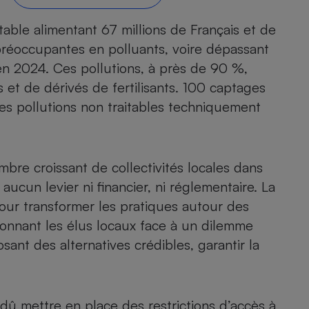
Électricité - Gaz
able alimentant 67 millions de Français et de
éoccupantes en polluants, voire dépassant
Appareil photo
numérique
 en 2024. Ces pollutions, à près de 90 %,
Four encastrable
 et de dérivés de fertilisants. 100 captages
 pollutions non traitables techniquement
Lessive
bre croissant de collectivités locales dans
 aucun levier ni financier, ni réglementaire. La
pour transformer les pratiques autour des
ionnant les élus locaux face à un dilemme
Aspirateur
ant des alternatives crédibles, garantir la
dû mettre en place des restrictions d’accès à