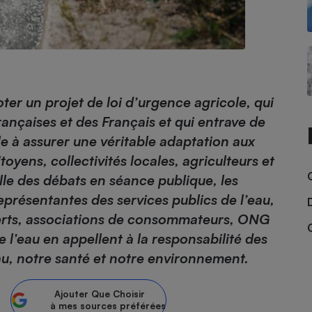
- Ustensile
Foie gras
Aide auditive
oter un projet de loi d’urgence agricole, qui
r
Assurance vie
ançaises et des Français et qui entrave de
le à assurer une véritable adaptation aux
yens, collectivités locales, agriculteurs et
Poêle à granulés
ille des débats en séance publique, les
gne - Comment choisir une
lle de champagne
représentantes des services publics de l’eau,
en ligne
perts, associations de consommateurs, ONG
Ordinateur portable
l’eau en appellent à la responsabilité des
Crème solaire
Lave-vaisselle
u, notre santé et notre environnement.
Ajouter
Que Choisir
à mes sources préférées