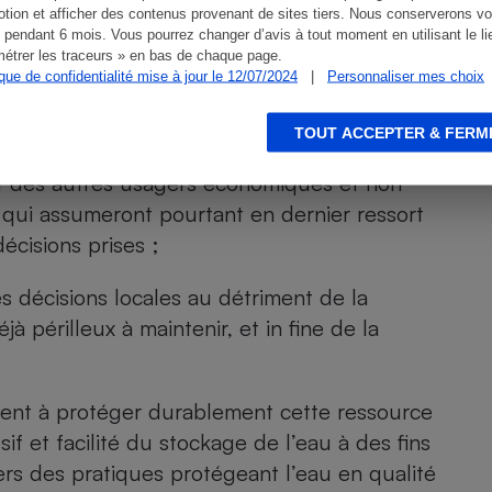
onner les moyens financiers et
tion et afficher des contenus provenant de sites tiers. Nous conserverons vo
 pendant 6 mois. Vous pourrez changer d’avis à tout moment en utilisant le li
étrer les traceurs » en bas de chaque page.
ique de confidentialité mise à jour le 12/07/2024
|
Personnaliser mes choix
s humides, pourtant essentielles pour leur
ns, risques majeurs pour nos sociétés ;
TOUT ACCEPTER & FERM
 et des autres usagers économiques et non
qui assumeront pourtant en dernier ressort
décisions prises ;
s décisions locales au détriment de la
jà périlleux à maintenir, et in fine de la
isent à protéger durablement cette ressource
if et facilité du stockage de l’eau à des fins
ers des pratiques protégeant l’eau en qualité