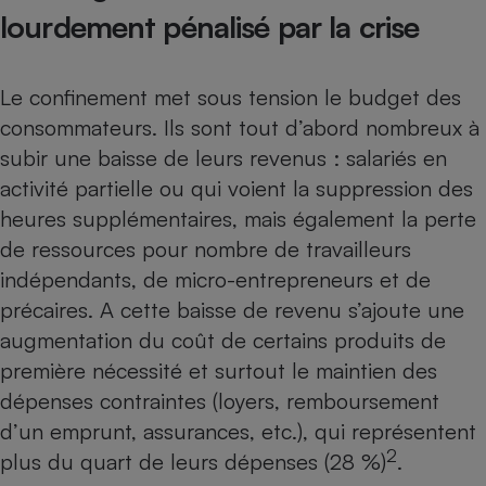
lourdement pénalisé par la crise
Petit électroménager - U
Complément
alimentaire
Mutuelle
Le confinement met sous tension le budget des
Assurance emprunteur
consommateurs. Ils sont tout d’abord nombreux à
subir une baisse de leurs revenus : salariés en
activité partielle ou qui voient la suppression des
Matelas
heures supplémentaires, mais également la perte
Champagne
bouteille
de ressources pour nombre de travailleurs
Banque en 
indépendants, de micro-entrepreneurs et de
Téléviseur
précaires. A cette baisse de revenu s’ajoute une
Antimoustique
Lave-linge
augmentation du coût de certains produits de
première nécessité et surtout le maintien des
dépenses contraintes (loyers, remboursement
Radiateur électrique
d’un emprunt, assurances, etc.), qui représentent
2
plus du quart de leurs dépenses (28 %)
.