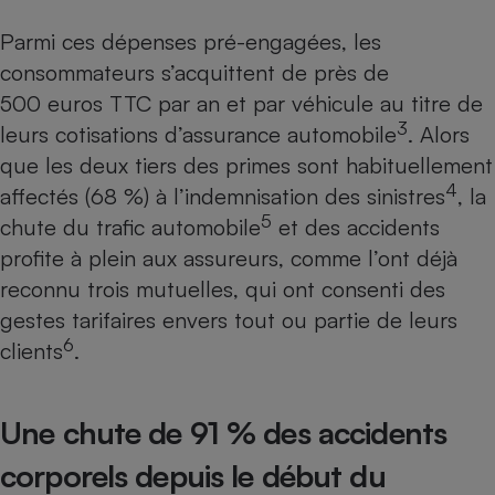
Téléphone mobile -
Smartphone
Parmi ces dépenses pré-engagées, les
Plaque de cuisson à
induction
consommateurs s’acquittent de près de
500 euros TTC par an et par véhicule au titre de
3
leurs cotisations d’assurance automobile
. Alors
Climatiseur -
que les deux tiers des primes sont habituellement
Ventilateur
4
affectés (68 %) à l’indemnisation des sinistres
, la
5
chute du trafic automobile
et des accidents
Antivirus
profite à plein aux assureurs, comme l’ont déjà
reconnu trois mutuelles, qui ont consenti des
Climatiseur -
Ventilateur
gestes tarifaires envers tout ou partie de leurs
6
clients
.
Une chute de 91 % des accidents
corporels depuis le début du