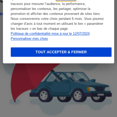
Lire aussi
traceurs pour mesurer l’audience, la performance,
personnaliser les contenus, les partager, optimiser la
promotion et afficher des contenus provenant de sites tiers.
BILLET DE LA PRÉSIDENTE
Nous conserverons votre choix pendant 6 mois. Vous pourrez
changer d’avis à tout moment en utilisant le lien « paramétrer
les traceurs » en bas de chaque page.
Politique de confidentialité mise à jour le 12/07/2024
Personnaliser mes choix
TOUT ACCEPTER & FERMER