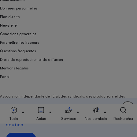
Données personnelles
Plan du site
Newsletter
Conditions générales
Paramétrer les traceurs
Questions fréquentes
Droits de reproduction et de diffusion
Mentions légales
Panel
Association indépendante de l’État, des syndicats, des producteurs et des
distributeurs depuis 1951.
Soutenez-nous
Aujourd'hui plus que jamais, nous comptons sur
votre
Tests
Actus
Services
Nos combats
Rechercher
soutien
.