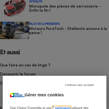
ACTUALITÉ
Monopole des pièces de carrosserie -
Enfin la fin !
BILLET DE LA PRÉSIDENTE
Moteurs PureTech - Stellantis encore à la
peine !
Et aussi
Que faire en cas de litige ?
Découvrir le forum
Consulter nos Actions Que Choisir Ensemble
Continuer sans accepter
Gérer mes cookies
Que Choisir Ensemble et ses
7 partenaires
utilisent des