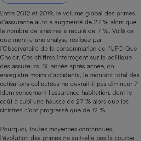
Petit électroménager - U
Entre 2012 et 2019, le volume global des primes
Complément
alimentaire
d’assurance auto a augmenté de 27 % alors que
Mutuelle
Assurance emprunteur
le nombre de sinistres a reculé de 7 %. Voilà ce
que montre une analyse réalisée par
l’Observatoire de la consommation de l’UFC-Que
Choisir. Ces chiffres interrogent sur la politique
Matelas
Champagne
des assureurs. Si, année après année, on
bouteille
Banque en 
enregistre moins d’accidents, le montant total des
Téléviseur
cotisations collectées ne devrait-il pas diminuer ?
Antimoustique
Idem concernant l’assurance habitation, dont le
Lave-linge
coût a subi une hausse de 27 % alors que les
sinistres n’ont progressé que de 12 %.
Radiateur électrique
Pourquoi, toutes moyennes confondues,
l’évolution des primes ne suit-elle pas la courbe