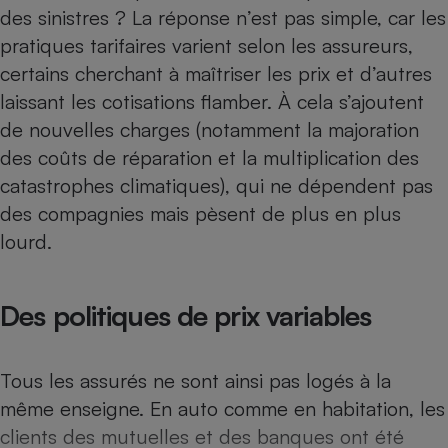
Téléphone mobile -
des sinistres ? La réponse n’est pas simple, car les
Smartphone
pratiques tarifaires varient selon les assureurs,
Plaque de cuisson à
induction
certains cherchant à maîtriser les prix et d’autres
laissant les cotisations flamber. À cela s’ajoutent
de nouvelles charges (notamment la majoration
Climatiseur -
des coûts de réparation et la multiplication des
Ventilateur
catastrophes climatiques), qui ne dépendent pas
des compagnies mais pèsent de plus en plus
Antivirus
lourd.
Climatiseur -
Ventilateur
Des politiques de prix variables
Tous les assurés ne sont ainsi pas logés à la
même enseigne. En auto comme en habitation, les
clients des mutuelles et des banques ont été