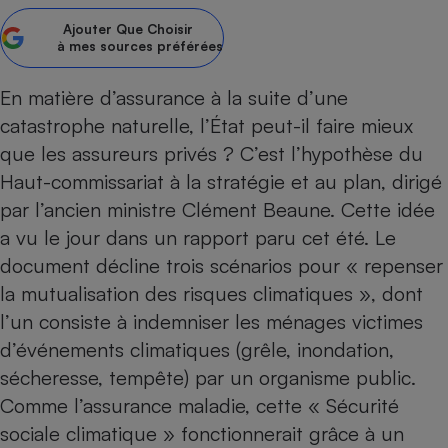
Ajouter
Que Choisir
Petit électroménager - U
Complément
à mes sources préférées
alimentaire
Mutuelle
Assurance emprunteur
En matière d’assurance à la suite d’une
catastrophe naturelle, l’État peut-il faire mieux
que les assureurs privés ? C’est l’hypothèse du
Haut-commissariat à la stratégie et au plan, dirigé
Matelas
Champagne
par l’ancien ministre Clément Beaune. Cette idée
bouteille
Banque en 
a vu le jour dans un rapport paru cet été. Le
Téléviseur
document décline trois scénarios pour « repenser
Antimoustique
la mutualisation des risques climatiques », dont
Lave-linge
l’un consiste à indemniser les ménages victimes
d’événements climatiques (grêle, inondation,
sécheresse, tempête) par un organisme public.
Radiateur électrique
Comme l’assurance maladie, cette « Sécurité
sociale climatique » fonctionnerait grâce à un