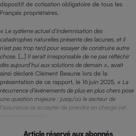
dispositif de cotisation obligatoire de tous les
Téléphone mobile -
Smartphone
Français propriétaires.
Plaque de cuisson à
induction
« Le système actuel d’indemnisation des
catastrophes naturelles présente des lacunes, et il
Climatiseur -
n’est pas trop tard pour essayer de construire autre
Ventilateur
chose.
[…]
Il serait irresponsable de ne pas réfléchir
dès aujourd’hui aux solutions de demain »
, avait
Antivirus
ainsi déclaré Clément Beaune lors de la
Climatiseur -
présentation de ce rapport, le 16 juin 2025.
« La
Ventilateur
récurrence d’événements de plus en plus chers pose
une question majeure : jusqu’où le secteur de
l’assurance va accepter de prendre en charge cet
accroissement des
Article réservé aux abonnés