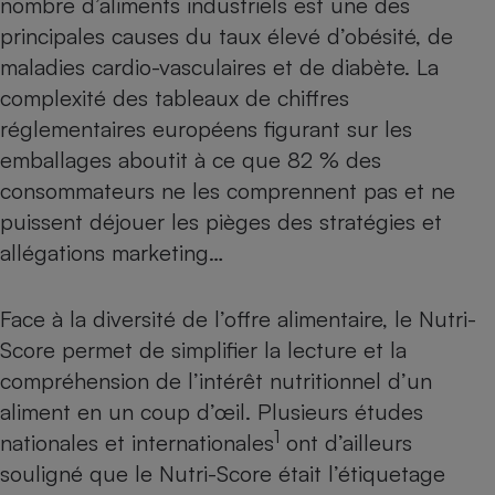
nombre d’aliments industriels est une des
Téléphone mobile -
Smartphone
principales causes du taux élevé d’obésité, de
Plaque de cuisson à
maladies cardio-vasculaires et de diabète. La
induction
complexité des tableaux de chiffres
réglementaires européens figurant sur les
emballages aboutit à ce que 82 % des
Climatiseur -
Ventilateur
consommateurs ne les comprennent pas et ne
puissent déjouer les pièges des stratégies et
allégations marketing…
Antivirus
Climatiseur -
Ventilateur
Face à la diversité de l’offre alimentaire, le Nutri-
Score permet de simplifier la lecture et la
compréhension de l’intérêt nutritionnel d’un
aliment en un coup d’œil. Plusieurs études
1
nationales et internationales
ont d’ailleurs
souligné que le Nutri-Score était l’étiquetage