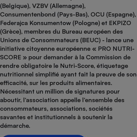
pression
Choisir son fioul
Assurance
Sécurité - Hygiène
Circulation routière
(Belgique), VZBV (Allemagne),
Choisir son pellet
Consumentenbond (Pays-Bas), OCU (Espagne),
Crédit immobilier
Banque - Crédit
Contrôle technique - Rép
Federajca Konsumentow (Pologne) et EKPIZO
Comparateur assurance emprunteur
Maison de retraite
Epargne - Fiscalité
Comparateu
Pièce détachée
(Grèce), membres du Bureau européen des
Energie Moins Chère Ensemble
Comparatif réfrigérateur
Comparatif casque audio
Comparatif tondeuse ro
Moto
Unions de Consommateurs (BEUC) - lance une
Comparatif plaque à indu
Comparatif barre de son
Comparatif poêle à gran
Supermarché - Drive
initiative citoyenne européenne « PRO NUTRI-
Comparatif hotte aspira
Comparatif imprimante m
Comparatif radiateur éle
SCORE » pour demander à la Commission de
Électricité - Gaz
Hygiène - Beauté
Comparatif climatiseur m
Comparatif ordinateur p
rendre obligatoire le Nutri-Score, étiquetage
Tous les comparateurs
Maladie - Médecine - Mé
nutritionnel simplifié ayant fait la preuve de son
Comparatif aspirateur bal
Comparatif ultrabook
Aménagement
Toutes les cartes interactives
efficacité, sur les produits alimentaires.
Système de santé - Com
Comparatif aspirateur tr
Comparatif tablette tacti
Supermarché - Drive
Bricolage - Jardinage
Nécessitant un million de signatures pour
Retraite
Comparatif cafetière au
Chauffage
aboutir, l’association appelle l’ensemble des
Speedtest - Testez le débit de votre
Mutuelle
Comparatif robot cuiseu
Image et son
Produit d'entretien
connexion Internet
consommateurs, associations, sociétés
Comparatif centrale vap
Comparateur auto
savantes et institutionnels à soutenir la
Informatique
Sécurité domestique
démarche.
Internet
Gros électroménager
Téléphonie