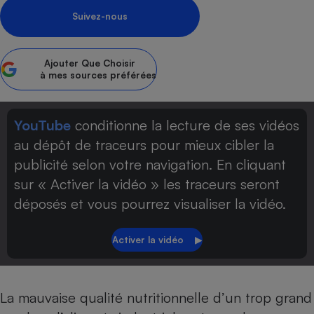
Suivez-nous
Petit électroménager - U
Complément
alimentaire
Mutuelle
Assurance emprunteur
Ajouter
Que Choisir
à mes sources préférées
YouTube
conditionne la lecture de ses vidéos
Matelas
Champagne
au dépôt de traceurs pour mieux cibler la
bouteille
Banque en 
publicité selon votre navigation. En cliquant
Téléviseur
sur « Activer la vidéo » les traceurs seront
Antimoustique
déposés et vous pourrez visualiser la vidéo.
Lave-linge
Radiateur électrique
La mauvaise qualité nutritionnelle d’un trop grand