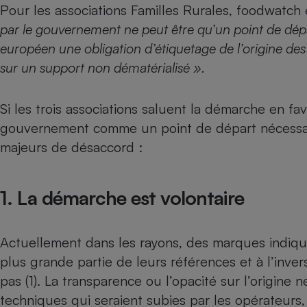
Radiateur électrique
Pour les associations Familles Rurales, foodwatch
par le gouvernement ne peut être qu’un point de dépar
européen une obligation d’étiquetage de l’origine des 
Téléphone mobile -
Smartphone
sur un support non dématérialisé ».
Plaque de cuisson à
induction
Si les trois associations saluent la démarche en f
gouvernement comme un point de départ nécessaire
Climatiseur -
majeurs de désaccord :
Ventilateur
1. La démarche est volontaire
Antivirus
Climatiseur -
Ventilateur
Actuellement dans les rayons, des marques indique
plus grande partie de leurs références et à l’inve
pas (1). La transparence ou l’opacité sur l’origine
techniques qui seraient subies par les opérateurs,