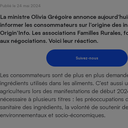
Publié le 24 mai 2024
Internet
La ministre Olivia Grégoire annonce aujourd’hui
Gros électroménager
Téléphonie
informer les consommateurs sur l’origine des i
Petit électroménager 
Complément
Origin’Info. Les associations Familles Rurales,
alimentaire
aux négociations. Voici leur réaction.
Mutuelle
Assurance emprunteu
Suivez-nous
Matelas
Les consommateurs sont de plus en plus demandeur
Champa
boutei
ingrédients utilisés dans les aliments. C’est auss
Banque 
agriculteurs lors des manifestations de début 202
Téléviseur
nécessaire à plusieurs titres : les préoccupations
Antimoustique
Lave-linge
sanitaire des ingrédients, la volonté de soutenir d
environnementaux et socio-économiques.