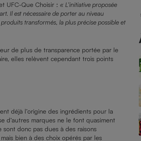
Électricité - Gaz
 et UFC-Que Choisir :
« L’initiative proposée
t. Il est nécessaire de porter au niveau
produits transformés, la plus précise possible et
Appareil photo
numérique
Four encastrable
aveur de plus de transparence portée par le
, elles relèvent cependant trois points
Lessive
Aspirateur
nt déjà l’origine des ingrédients pour la
rse d’autres marques ne le font quasiment
 ne sont donc pas dues à des raisons
 mais bien à des choix opérés par les