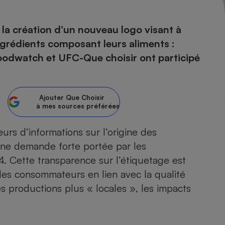
 la création d’un nouveau logo visant à
ngrédients composant leurs aliments :
- Ustensile
Foie gras
 foodwatch et UFC-Que choisir ont participé
Aide auditive
r
Assurance vie
Ajouter
Que Choisir
à mes sources préférées
Poêle à granulés
s d’informations sur l’origine des
gne - Comment choisir une
lle de champagne
i une demande forte portée par les
en ligne
4. Cette transparence sur l’étiquetage est
Ordinateur portable
 des consommateurs en lien avec la qualité
Crème solaire
Lave-vaisselle
es productions plus « locales », les impacts