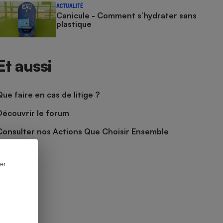
ACTUALITÉ
Canicule - Comment s’hydrater sans
plastique
Et aussi
Que faire en cas de litige ?
Découvrir le forum
Consulter nos Actions Que Choisir Ensemble
er