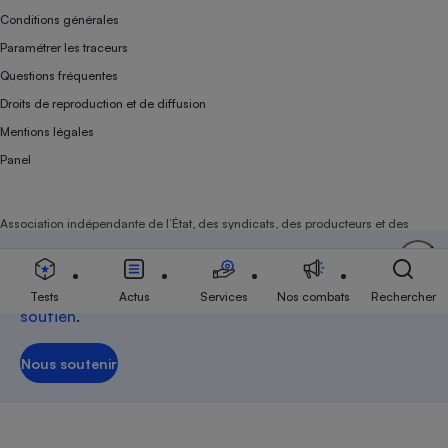
Conditions générales
Paramétrer les traceurs
Questions fréquentes
Droits de reproduction et de diffusion
Mentions légales
Panel
Association indépendante de l’État, des syndicats, des producteurs et des
distributeurs depuis 1951.
Soutenez-nous
Aujourd'hui plus que jamais, nous comptons sur
votre
Tests
Actus
Services
Nos combats
Rechercher
soutien
.
Nous soutenir
Nous soutenir