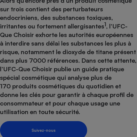
Alors qu’encore près d’un produit cosmétique
pression
Choisir son fioul
Assurance
Sécurité - Hygiène
Circulation routière
sur trois contient des perturbateurs
Choisir son pellet
Crédit immobilier
Banque - Crédit
Contrôle technique - Rép
endocriniens, des substances toxiques,
Comparateur assurance emprunteur
Maison de retraite
Epargne - Fiscalité
1
Comparateu
Pièce détachée
irritantes ou fortement allergisantes
, l’UFC-
Energie Moins Chère Ensemble
Comparatif réfrigérateur
Comparatif casque audio
Comparatif tondeuse ro
Que Choisir exhorte les autorités européennes
Moto
à interdire sans délai les substances les plus à
Comparatif plaque à indu
Comparatif barre de son
Comparatif poêle à gran
Supermarché - Drive
risque, notamment le dioxyde de titane présent
Comparatif hotte aspira
Comparatif imprimante m
Comparatif radiateur éle
dans plus 7000 références. Dans cette attente,
Électricité - Gaz
Hygiène - Beauté
Comparatif climatiseur m
Comparatif ordinateur p
l’UFC-Que Choisir publie un guide pratique
Tous les comparateurs
Maladie - Médecine - Mé
Comparatif aspirateur bal
Comparatif ultrabook
Aménagement
spécial cosmétique qui analyse plus de
Toutes les cartes interactives
Système de santé - Com
Comparatif aspirateur tr
Comparatif tablette tacti
Supermarché - Drive
170 produits cosmétiques du quotidien et
Bricolage - Jardinage
Retraite
Comparatif cafetière au
donne les clés pour garantir à chaque profil de
Chauffage
Speedtest - Testez le débit de votre
consommateur et pour chaque usage une
Mutuelle
Comparatif robot cuiseu
Image et son
Produit d'entretien
connexion Internet
utilisation en toute sécurité.
Comparatif centrale vap
Comparateur auto
Informatique
Sécurité domestique
Internet
Suivez-nous
Gros électroménager
Téléphonie