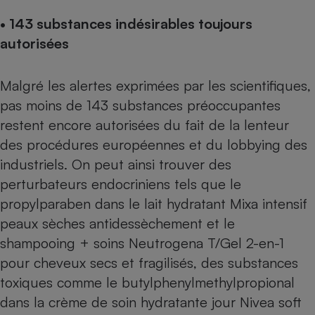
Téléphone mobile -
Smartphone
• 143 substances indésirables toujours
Plaque de cuisson à
autorisées
induction
Malgré les alertes exprimées par les scientifiques,
Climatiseur -
pas moins de 143 substances préoccupantes
Ventilateur
restent encore autorisées du fait de la lenteur
des procédures européennes et du lobbying des
Antivirus
industriels. On peut ainsi trouver des
perturbateurs endocriniens tels que le
Climatiseur -
Ventilateur
propylparaben dans le lait hydratant Mixa intensif
peaux sèches antidessèchement et le
shampooing + soins Neutrogena T/Gel 2-en-1
pour cheveux secs et fragilisés, des substances
toxiques comme le butylphenylmethylpropional
dans la crème de soin hydratante jour Nivea soft