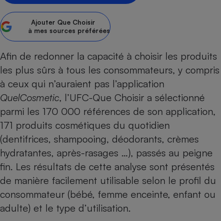
Petit électroménager - U
Complément
Ajouter
Que Choisir
alimentaire
à mes sources préférées
Mutuelle
Assurance emprunteur
Afin de redonner la capacité à choisir les produits
les plus sûrs à tous les consommateurs, y compris
à ceux qui n’auraient pas l’application
Matelas
QuelCosmetic
, l’UFC-Que Choisir a sélectionné
Champagne
bouteille
parmi les 170 000 références de son application,
Banque en 
171 produits cosmétiques du quotidien
Téléviseur
(dentifrices, shampooing, déodorants, crèmes
Antimoustique
Lave-linge
hydratantes, après-rasages …), passés au peigne
fin. Les résultats de cette analyse sont présentés
de manière facilement utilisable selon le profil du
consommateur (bébé, femme enceinte, enfant ou
Radiateur électrique
adulte) et le type d’utilisation.