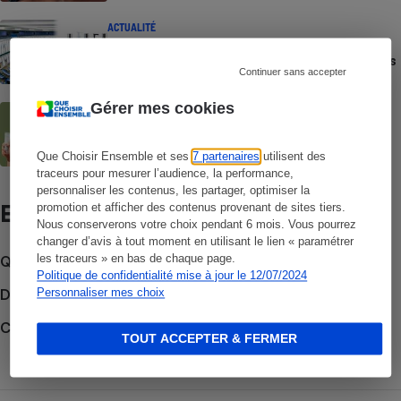
ACTUALITÉ
Réglementation européenne des
cosmétiques - Un projet néfaste en cours
Continuer sans accepter
de validation
Gérer mes cookies
ACTUALITÉ
Petites marques de cosmétiques - Des
pratiques qui inquiètent les autorités
Que Choisir Ensemble et ses
7 partenaires
utilisent des
traceurs pour mesurer l’audience, la performance,
personnaliser les contenus, les partager, optimiser la
Et aussi
promotion et afficher des contenus provenant de sites tiers.
Nous conserverons votre choix pendant 6 mois. Vous pourrez
changer d’avis à tout moment en utilisant le lien « paramétrer
les traceurs » en bas de chaque page.
Que faire en cas de litige ?
Politique de confidentialité mise à jour le 12/07/2024
Découvrir le forum
Personnaliser mes choix
Consulter nos Actions Que Choisir Ensemble
TOUT ACCEPTER & FERMER