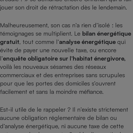
Téléphone mobile -
jouer son droit de rétractation dès le lendemain.
Smartphone
Plaque de cuisson à
induction
Malheureusement, son cas n’a rien d’isolé : les
témoignages se multiplient. Le
bilan énergétique
gratuit
, tout comme l’
analyse énergétique
qui
Climatiseur -
Ventilateur
évite de payer une nouvelle taxe, ou encore
l’
enquête obligatoire sur l’habitat énergivore,
voilà les nouveaux sésames des réseaux
Antivirus
commerciaux et des entreprises sans scrupules
Climatiseur -
pour que les portes des domiciles s’ouvrent
Ventilateur
facilement et sans la moindre méfiance.
Est-il utile de le rappeler ? Il n’existe strictement
aucune obligation réglementaire de bilan ou
d’analyse énergétique, ni aucune taxe de cette