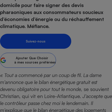
pression
Choisir son fioul
Assurance
Sécurité - Hygiène
Circulation routière
domicile pour faire signer des devis
Choisir son pellet
Crédit immobilier
Banque - Crédit
pharaoniques aux consommateurs soucieux
Contrôle technique - Rép
d’économies d’énergie ou du réchauffement
Comparateur assurance emprunteur
Maison de retraite
Epargne - Fiscalité
Comparateu
Pièce détachée
climatique. Méfiance.
Energie Moins Chère Ensemble
Comparatif réfrigérateur
Comparatif casque audio
Comparatif tondeuse ro
Moto
Comparatif plaque à indu
Comparatif barre de son
Comparatif poêle à gran
Supermarché - Drive
Suivez-nous
Comparatif hotte aspira
Comparatif imprimante m
Comparatif radiateur éle
Électricité - Gaz
Hygiène - Beauté
Comparatif climatiseur m
Comparatif ordinateur p
Tous les comparateurs
Ajouter
Que Choisir
Maladie - Médecine - Mé
Comparatif aspirateur bal
Comparatif ultrabook
Aménagement
à mes sources préférées
Toutes les cartes interactives
Système de santé - Com
Comparatif aspirateur tr
Comparatif tablette tacti
Supermarché - Drive
Bricolage - Jardinage
Retraite
« Tout a commencé par un coup de fil. La dame
Comparatif cafetière au
Chauffage
m’annonce que le bilan énergétique gratuit est
Speedtest - Testez le débit de votre
Mutuelle
Comparatif robot cuiseu
Image et son
Produit d'entretien
connexion Internet
devenu obligatoire pour tout le monde,
se souvient
Comparatif centrale vap
Comparateur auto
Informatique
Sécurité domestique
Christian, qui vit en Loire-Atlantique.
J’accepte que
le contrôleur passe chez moi le lendemain. Il
Internet
m’explique que le bilan énergétique des logements
Gros électroménager
Téléphonie