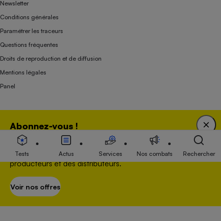
Newsletter
Conditions générales
Paramétrer les traceurs
Questions fréquentes
Droits de reproduction et de diffusion
Mentions légales
Panel
Association indépendante de l’État, des syndicats, des producteurs et des
Abonnez-vous !
distributeurs depuis 1951.
Bénéficiez d'une expertise unique tout en soutenant
une association 100 % indépendante de l'Etat, des
Tests
Actus
Services
Nos combats
Rechercher
producteurs et des distributeurs.
Voir nos offres
S’abonner