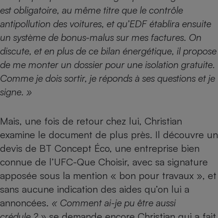
est obligatoire, au même titre que le contrôle
Petit électroménager - U
Complément
antipollution des voitures, et qu’EDF établira ensuite
alimentaire
un système de bonus-malus sur mes factures. On
Mutuelle
Assurance emprunteur
discute, et en plus de ce bilan énergétique, il propose
de me monter un dossier pour une isolation gratuite.
Comme je dois sortir, je réponds à ses questions et je
signe. »
Matelas
Champagne
bouteille
Banque en 
Mais, une fois de retour chez lui, Christian
Téléviseur
examine le document de plus près. Il découvre un
Antimoustique
Lave-linge
devis de
BT Concept Éco
, une entreprise bien
connue de l’UFC-Que Choisir, avec sa signature
apposée sous la mention « bon pour travaux », et
sans aucune indication des aides qu’on lui a
Radiateur électrique
annoncées.
« Comment ai-je pu être aussi
crédule ? »
se demande encore Christian qui a fait