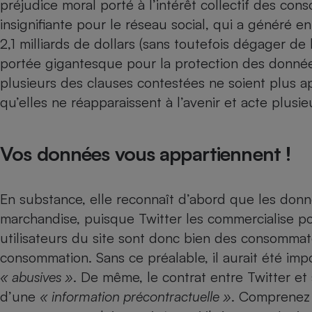
préjudice moral porté à l’intérêt collectif des con
Internet
insignifiante pour le réseau social, qui a généré e
Gros électroménager
Téléphonie
2,1 milliards de dollars (sans toutefois dégager d
portée gigantesque pour la protection des données
Petit électroménager 
Complément
plusieurs des clauses contestées ne soient plus app
alimentaire
Mutuelle
qu’elles ne réapparaissent à l’avenir et acte plus
Assurance emprunteu
Vos données vous appartiennent !
Matelas
Champa
boutei
En substance, elle reconnaît d’abord que les donn
Banque 
marchandise, puisque Twitter les commercialise pou
Téléviseur
utilisateurs du site sont donc bien des consommate
Antimoustique
Lave-linge
consommation. Sans ce préalable, il aurait été im
« abusives »
. De même, le contrat entre Twitter et s
d’une
« information précontractuelle »
. Comprenez 