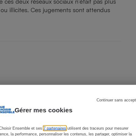
 ces deux réseaux sociaux n’était pas plus
 ou illicites. Ces jugements sont attendus
s
Réfrigérateur
Continuer sans accept
Gérer mes cookies
Choisir Ensemble et ses
7 partenaires
utilisent des traceurs pour mesurer
ACTION QUE CHOISIR ENSEMBLE
A
ience, la performance, personnaliser les contenus, les partager, optimiser la