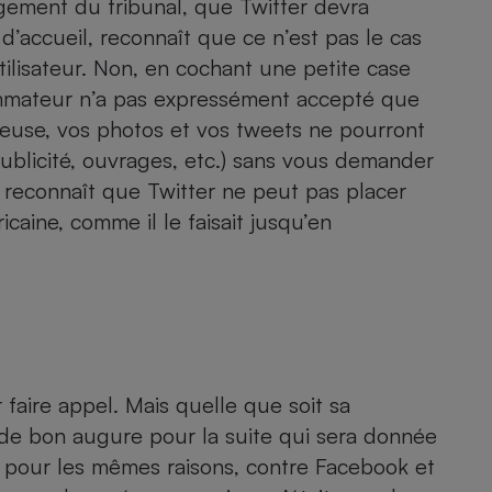
ugement du tribunal, que Twitter devra
Électricité - Gaz
d’accueil, reconnaît que ce n’est pas le cas
ilisateur. Non, en cochant une petite case
Appareil photo
ommateur n’a pas expressément accepté que
numérique
Four encastrable
euse, vos photos et vos tweets ne pourront
publicité, ouvrages, etc.) sans vous demander
l reconnaît que Twitter ne peut pas placer
icaine, comme il le faisait jusqu’en
Lessive
Aspirateur
 faire appel. Mais quelle que soit sa
 de bon augure pour la suite qui sera donnée
pour les mêmes raisons, contre Facebook et