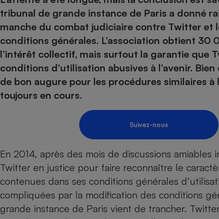
Energie
Nutrition
Assurance auto
tribunal de grande instance de Paris a donné ra
-nous ?
Produit alimentaire
Carburant
Compar
Compar
Compar
Compar
manche du combat judiciaire contre Twitter et le
pressi
Choisir son fioul
Assurance
Sécurité - Hygiène
Circulation routière
conditions générales. L’association obtient 30 
Choisir son pellet
Banque - Crédit
Crédit immobilier
l’intérêt collectif, mais surtout la garantie que
Contrôle technique - 
Comparateur assurance emprunteur
conditions d’utilisation abusives à l’avenir. Bien
Epargne - Fiscalité
Maison de retraite
Compara
Pièce détachée
de bon augure pour les procédures similaires à
Energie Moins Chère Ensemble
Comparatif réfrigérat
Comparatif casque au
Comparatif tondeuse
Moto
toujours en cours.
Comparatif plaque à i
Comparatif barre de 
Comparatif poêle à g
Supermarché - Drive
Comparatif hotte asp
Comparatif imprimant
Comparatif radiateur 
Suivez-nous
Électricité - Gaz
Hygiène - Beauté
Comparatif climatiseu
Comparatif ordinateu
Tous les comparateurs
Maladie - Médecine -
Comparatif aspirateur
Comparatif ultrabook
Aménagement
En 2014, après des mois de discussions amiables i
Toutes les cartes interactives
Système de santé - C
Comparatif aspirateur
Comparatif tablette ta
Supermarché - Drive
Twitter en justice pour faire reconnaître le caractè
Bricolage - Jardinage
Retraite
Comparatif cafetière
contenues dans ses conditions générales d’utilisa
Chauffage
Speedtest - Testez le débit de votre
compliquées par la modification des conditions gén
Mutuelle
Comparatif robot cui
Image et son
Produit d'entretien
connexion Internet
grande instance de Paris vient de trancher. Twit
Comparatif centrale 
Comparateur auto
Informatique
Sécurité domestique