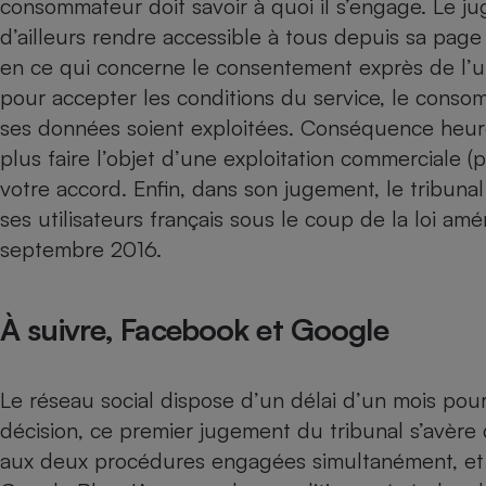
consommateur doit savoir à quoi il s’engage. Le j
Radiateur électrique
d’ailleurs rendre accessible à tous depuis sa page 
en ce qui concerne le consentement exprès de l’ut
Téléphone mobile -
pour accepter les conditions du service, le cons
Smartphone
Plaque de cuisson à
ses données soient exploitées. Conséquence heur
induction
plus faire l’objet d’une exploitation commerciale (
votre accord. Enfin, dans son jugement, le tribuna
ses utilisateurs français sous le coup de la loi amér
Climatiseur -
Ventilateur
septembre 2016.
Antivirus
À suivre, Facebook et Google
Climatiseur -
Ventilateur
Le réseau social dispose d’un délai d’un mois pour
décision, ce premier jugement du tribunal s’avère
aux deux procédures engagées simultanément, et 