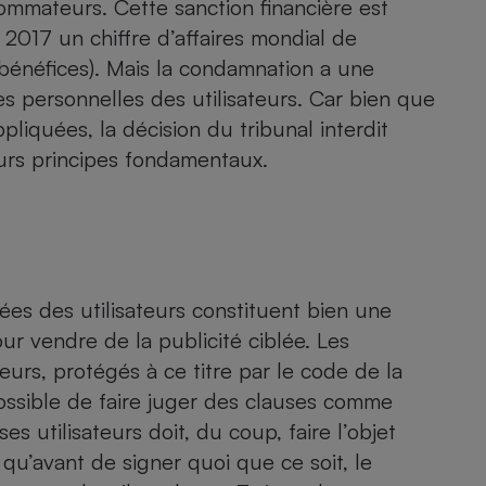
sommateurs. Cette sanction financière est
n 2017 un chiffre d’affaires mondial de
e bénéfices). Mais la condamnation a une
 personnelles des utilisateurs. Car bien que
- Ustensile
Foie gras
liquées, la décision du tribunal interdit
Aide auditive
ieurs principes fondamentaux.
r
Assurance vie
Poêle à granulés
gne - Comment choisir une
lle de champagne
ées des utilisateurs constituent bien une
en ligne
r vendre de la publicité ciblée. Les
Ordinateur portable
urs, protégés à ce titre par le code de la
Crème solaire
Lave-vaisselle
possible de faire juger des clauses comme
es utilisateurs doit, du coup, faire l’objet
qu’avant de signer quoi que ce soit, le