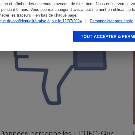
tion et afficher des contenus provenant de sites tiers. Nous conserverons vo
 pendant 6 mois. Vous pourrez changer d’avis à tout moment en utilisant le li
étrer les traceurs » en bas de chaque page.
ique de confidentialité mise à jour le 12/07/2024
|
Personnaliser mes choix
TOUT ACCEPTER & FERM
Données personnelles - L’UFC-Que