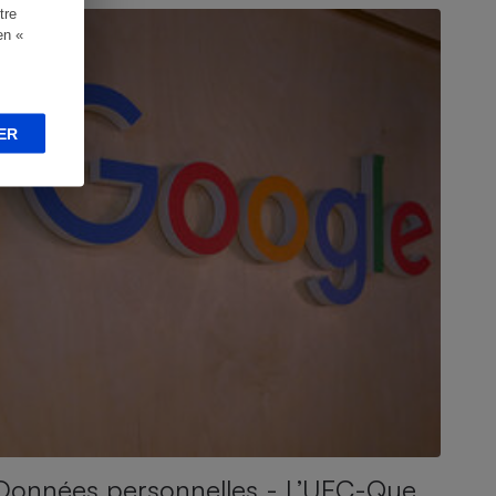
tre
en «
ER
Données personnelles - L’UFC-Que