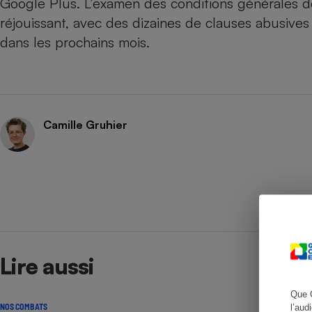
Google Plus. L’examen des conditions générales de
réjouissant, avec des dizaines de clauses abusives
dans les prochains mois.
Cafetière à expresso
Camille Gruhier
Robot ménager
Lire aussi
Que 
NOS COMBATS
l’aud