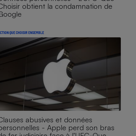
Choisir obtient la condamnation de
Google
CTION QUE CHOISIR ENSEMBLE
Clauses abusives et données
personnelles - Apple perd son bras
de fer judiciaire face à l’UFC-Que