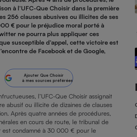
ison à l’UFC-Que Choisir dans la première
atif sèche-linge
atif smartphone
atif nettoyeur haute
ateur mutuelle
s 256 clauses abusives ou illicites de ses
on
000 € pour le préjudice moral porté à
 Twitter ne pourra plus appliquer ces
Réparation
 que susceptible d’appel, cette victoire est
Obsèques - Pompes
teur des devis d’opticiens
funèbres
 l’encontre de Facebook et de Google,
eur-congélateur
dio
 robot
nduction
son
ranulés
irante
e multifonction
électrique
Ajouter
Que Choisir
Panneaux
à mes sources préférées
r mobile
r portable
photovoltaïques
 Médicament
 balai
nfructueuses, l’UFC-Que Choisir assignait
omplémentaire santé
 traîneau
ctile
Circuits courts et
re abusif ou illicite de dizaines de clauses
alimentation locale
Puériculture - Produit
 automatique
tion. Après quatre années de procédures,
pour bébé
érales en cours de route, le tribunal de
Banque en ligne
seur
ter est condamné à 30 000 € pour le
vapeur