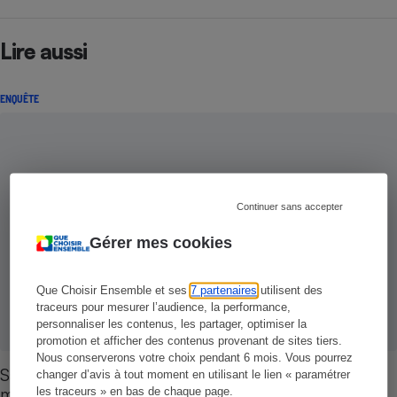
Lire aussi
ENQUÊTE
Continuer sans accepter
Gérer mes cookies
Que Choisir Ensemble et ses
7 partenaires
utilisent des
traceurs pour mesurer l’audience, la performance,
personnaliser les contenus, les partager, optimiser la
promotion et afficher des contenus provenant de sites tiers.
Nous conserverons votre choix pendant 6 mois. Vous pourrez
Savoir épargner - Vous disposez de 50 euros par
changer d’avis à tout moment en utilisant le lien « paramétrer
mois
les traceurs » en bas de chaque page.