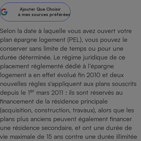
Ajouter
Que Choisir
Petit électroménager - U
Complément
à mes sources préférées
alimentaire
Mutuelle
Assurance emprunteur
Selon la date à laquelle vous avez ouvert votre
plan épargne logement (PEL)
, vous pouvez le
conserver sans limite de temps ou pour une
durée déterminée. Le régime juridique de ce
Matelas
Champagne
placement réglementé dédié à l’épargne
bouteille
Banque en 
logement
a en effet évolué fin 2010
et deux
Téléviseur
nouvelles règles s’appliquent aux plans souscrits
Antimoustique
er
depuis le 1
mars 2011 : ils sont réservés au
Lave-linge
financement de la résidence principale
(acquisition, construction, travaux), alors que les
plans plus anciens peuvent également financer
Radiateur électrique
une résidence secondaire, et ont une durée de
vie maximale de 15 ans contre une durée illimitée