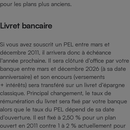
pour les plans plus anciens.
Téléphone mobile -
Smartphone
Plaque de cuisson à
induction
Livret bancaire
Climatiseur -
Si vous avez souscrit un PEL entre mars et
Ventilateur
décembre 2011, il arrivera donc à échéance
l’année prochaine. Il sera clôturé d’office par votre
Antivirus
banque entre mars et décembre 2026 (à sa date
anniversaire) et son encours (versements
Climatiseur -
Ventilateur
+ intérêts) sera transféré sur un
livret d’épargne
classique. Principal changement, le taux de
rémunération du livret sera fixé par votre banque
alors que le taux du PEL dépend de sa date
d’ouverture. Il est fixé à 2,50 % pour un plan
ouvert en 2011 contre 1 à 2 % actuellement pour