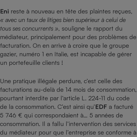
Petit électroménager - U
Eni
reste à nouveau en tête des plaintes reçues,
Complément
« avec un taux de litiges bien supérieur à celui de
alimentaire
Mutuelle
tous ses concurrents »,
souligne le rapport du
Assurance emprunteur
médiateur, principalement pour des problèmes de
facturation. On en arrive à croire que le groupe
gazier, numéro 1 en Italie, est incapable de gérer
Matelas
Champagne
un portefeuille clients !
bouteille
Banque en 
Téléviseur
Une pratique illégale perdure, c’est celle des
Antimoustique
facturations au-delà de 14 mois de consommation,
Lave-linge
pourtant interdite par l’article L. 224-11 du code
de la consommation. C’est ainsi qu’
EDF
a facturé
5 746 € qui correspondaient à… 5 années de
Radiateur électrique
consommation. Il a fallu l’intervention des services
du médiateur pour que l’entreprise se conforme à