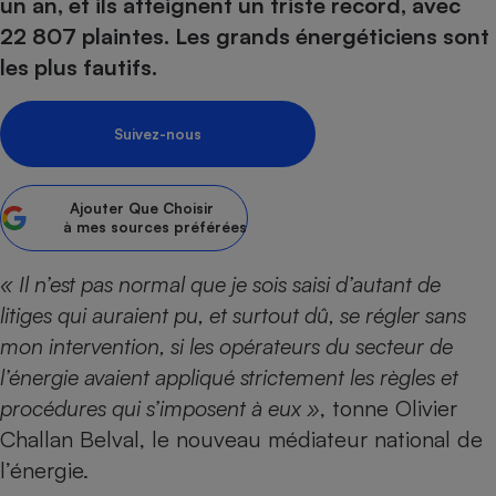
pression
un an, et ils atteignent un triste record, avec
Choisir son fioul
Assurance
Sécurité - Hygiène
Circulation routière
22 807 plaintes. Les grands énergéticiens sont
Choisir son pellet
Crédit immobilier
Banque - Crédit
Contrôle technique - Rép
les plus fautifs.
Comparateur assurance emprunteur
Maison de retraite
Epargne - Fiscalité
Comparateu
Pièce détachée
Energie Moins Chère Ensemble
Comparatif réfrigérateur
Comparatif casque audio
Comparatif tondeuse ro
Moto
Suivez-nous
Comparatif plaque à indu
Comparatif barre de son
Comparatif poêle à gran
Supermarché - Drive
Comparatif hotte aspira
Comparatif imprimante m
Comparatif radiateur éle
Ajouter
Que Choisir
Électricité - Gaz
Hygiène - Beauté
à mes sources préférées
Comparatif climatiseur m
Comparatif ordinateur p
Tous les comparateurs
Maladie - Médecine - Mé
Comparatif aspirateur bal
Comparatif ultrabook
Aménagement
« Il n’est pas normal que je sois saisi d’autant de
Toutes les cartes interactives
Système de santé - Com
Comparatif aspirateur tr
Comparatif tablette tacti
Supermarché - Drive
Bricolage - Jardinage
litiges qui auraient pu, et surtout dû, se régler sans
Retraite
Comparatif cafetière au
mon intervention, si les opérateurs du secteur de
Chauffage
Speedtest - Testez le débit de votre
l’énergie avaient appliqué strictement les règles et
Mutuelle
Comparatif robot cuiseu
Image et son
Produit d'entretien
connexion Internet
procédures qui s’imposent à eux »
, tonne Olivier
Comparatif centrale vap
Comparateur auto
Informatique
Sécurité domestique
Challan Belval, le nouveau médiateur national de
Internet
l’énergie.
Gros électroménager
Téléphonie