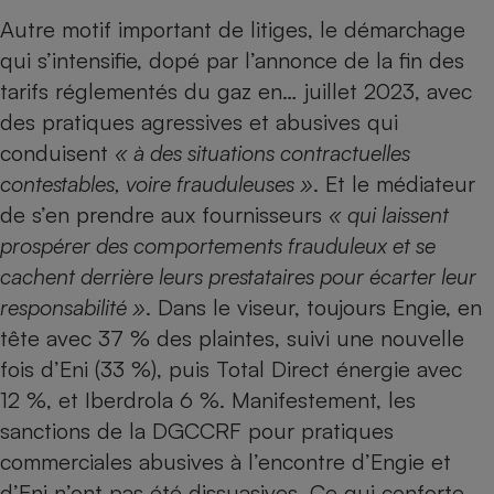
Autre motif important de litiges, le démarchage
Cafetière à expressos
qui s’intensifie, dopé par l’annonce de la fin des
tarifs réglementés du gaz en… juillet 2023, avec
des
pratiques agressives et abusives
qui
conduisent
« à des situations contractuelles
contestables, voire frauduleuses »
. Et le médiateur
de s’en prendre aux fournisseurs
« qui laissent
prospérer des comportements frauduleux et se
Robot ménager
cachent derrière leurs prestataires pour écarter leur
responsabilité »
. Dans le viseur, toujours Engie, en
tête avec 37 % des plaintes, suivi une nouvelle
fois d’Eni (33 %), puis Total Direct énergie avec
12 %, et
Iberdrola
6 %. Manifestement, les
sanctions de la DGCCRF pour pratiques
commerciales abusives
à l’encontre d’Engie
et
d’Eni
n’ont pas été dissuasives. Ce qui conforte