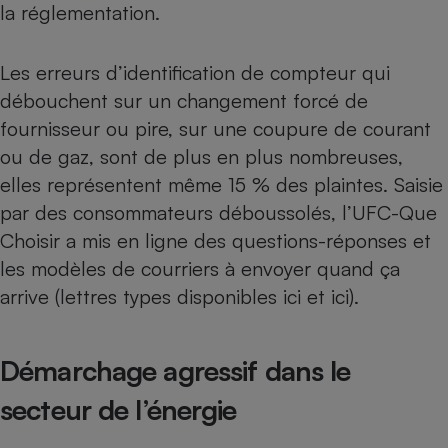
la réglementation.
Téléphone mobile -
Smartphone
Plaque de cuisson à
induction
Les erreurs d’identification de compteur qui
débouchent sur un changement forcé de
fournisseur ou pire, sur une coupure de courant
Climatiseur -
ou de gaz, sont de plus en plus nombreuses,
Ventilateur
elles représentent même 15 % des plaintes. Saisie
par des consommateurs déboussolés, l’UFC-Que
Antivirus
Choisir a mis en ligne des
questions-réponses
et
Climatiseur -
les modèles de courriers à envoyer quand ça
Ventilateur
arrive (lettres types disponibles
ici
et
ici
).
Démarchage agressif dans le
secteur de l’énergie