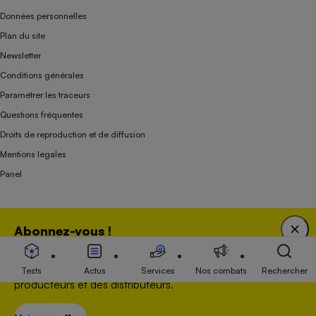
Données personnelles
Plan du site
Newsletter
Conditions générales
Paramétrer les traceurs
Questions fréquentes
Droits de reproduction et de diffusion
Mentions légales
Panel
Association indépendante de l’État, des syndicats, des producteurs et des
Abonnez-vous !
distributeurs depuis 1951.
Bénéficiez d'une expertise unique tout en soutenant
une association 100 % indépendante de l'Etat, des
Tests
Actus
Services
Nos combats
Rechercher
producteurs et des distributeurs.