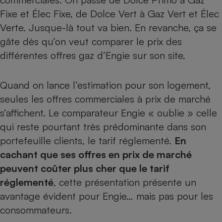
Fixe et Élec Fixe, de Dolce Vert à Gaz Vert et Élec
Petit électroménager - U
Complément
Verte. Jusque-là tout va bien. En revanche, ça se
alimentaire
gâte dès qu’on veut comparer le prix des
Mutuelle
Assurance emprunteur
différentes offres gaz d’Engie sur son site.
Quand on lance l’estimation pour son logement,
Matelas
seules les offres commerciales à prix de marché
Champagne
bouteille
s’affichent. Le comparateur Engie « oublie » celle
Banque en 
qui reste pourtant très prédominante dans son
Téléviseur
portefeuille clients, le tarif réglementé.
En
Antimoustique
Lave-linge
cachant que ses offres en prix de marché
peuvent coûter plus cher que le tarif
réglementé
, cette présentation présente un
avantage évident pour Engie… mais pas pour les
Radiateur électrique
consommateurs.