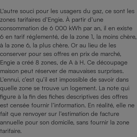
Téléphone mobile -
Smartphone
L’autre souci pour les usagers du gaz, ce sont les
Plaque de cuisson à
zones tarifaires d’Engie. À partir d’une
induction
consommation de 6 000 kWh par an, il en existe
6 en tarif réglementé, de la zone 1, la moins chère,
à la zone 6, la plus chère. Or au lieu de les
Climatiseur -
Ventilateur
conserver pour ses offres en prix de marché,
Engie a créé 8 zones, de A à H. Ce découpage
maison peut réserver de mauvaises surprises.
Antivirus
L’ennui, c’est qu’il est impossible de savoir dans
Climatiseur -
Ventilateur
quelle zone se trouve un logement. La note qui
figure à la fin des fiches descriptives des offres
est censée fournir l’information. En réalité, elle ne
fait que renvoyer sur l’estimation de facture
annuelle pour son domicile, sans fournir la zone
tarifaire.