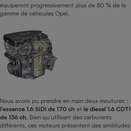
Téléphone mobile -
équiperont progressivement plus de 80 % de la
Smartphone
gamme de véhicules Opel.
Plaque de cuisson à
induction
Climatiseur -
Ventilateur
Antivirus
Climatiseur -
Ventilateur
Nous avons pu prendre en main deux moutures :
l’essence 1.6 SIDI de 170 ch
et
le diesel 1.6 CDTI
de 136 ch
. Bien qu’utilisant des carburants
différents, ces moteurs présentent des similitudes