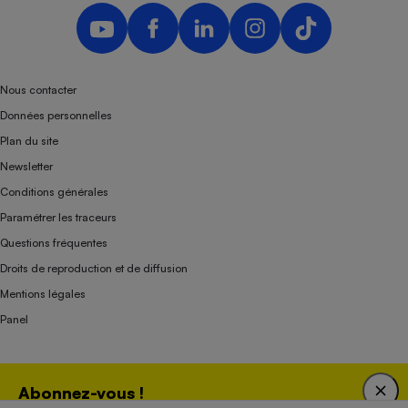
Nous contacter
Données personnelles
Plan du site
Newsletter
Conditions générales
Paramétrer les traceurs
Questions fréquentes
Droits de reproduction et de diffusion
Mentions légales
Panel
Association indépendante de l’État, des syndicats, des producteurs et des
Abonnez-vous !
distributeurs depuis 1951.