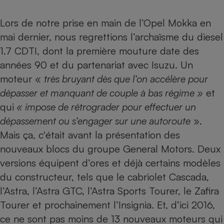
Petit électroménager - U
Lors de notre prise en main de
l’Opel Mokka
en
Complément
alimentaire
mai dernier, nous regrettions l’archaïsme du diesel
Mutuelle
Assurance emprunteur
1.7 CDTI, dont la première mouture date des
années 90 et du partenariat avec Isuzu. Un
moteur «
très bruyant dès que l’on accélère pour
dépasser et manquant de couple à bas régime »
et
Matelas
Champagne
qui
« impose de rétrograder pour effectuer un
bouteille
Banque en 
dépassement ou s’engager sur une autoroute
».
Téléviseur
Mais ça, c'était avant la présentation des
Antimoustique
Lave-linge
nouveaux blocs du groupe General Motors. Deux
versions équipent d’ores et déjà certains modèles
du constructeur, tels que le cabriolet Cascada,
l’
Astra
, l’Astra GTC, l’Astra Sports Tourer, le Zafira
Radiateur électrique
Tourer et prochainement l’Insignia. Et, d’ici 2016,
ce ne sont pas moins de 13 nouveaux moteurs qui