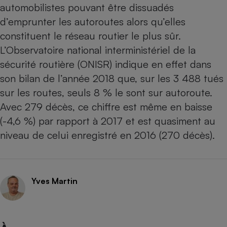
Téléphone mobile -
automobilistes pouvant être dissuadés
Smartphone
d’emprunter les autoroutes alors qu’elles
Plaque de cuisson à
induction
constituent le réseau routier le plus sûr.
L’Observatoire national interministériel de la
sécurité routière (ONISR) indique en effet dans
Climatiseur -
son bilan de l’année 2018 que, sur les 3 488 tués
Ventilateur
sur les routes, seuls 8 % le sont sur autoroute.
Avec 279 décès, ce chiffre est même en baisse
Antivirus
(-4,6 %) par rapport à 2017 et est quasiment au
Climatiseur -
niveau de celui enregistré en 2016 (270 décès).
Ventilateur
Yves Martin