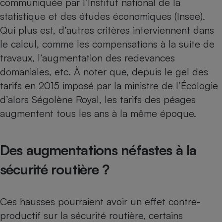
communiquée par l’Institut national de la
statistique et des études économiques (Insee).
Petit électroménager - U
Complément
Qui plus est, d’autres critères interviennent dans
alimentaire
Mutuelle
le calcul, comme les compensations à la suite de
Assurance emprunteur
travaux, l’augmentation des redevances
domaniales, etc. À noter que, depuis le gel des
tarifs en 2015 imposé par la ministre de l’Écologie
Matelas
d’alors Ségolène Royal, les tarifs des péages
Champagne
bouteille
augmentent tous les ans à la même époque.
Banque en 
Téléviseur
Antimoustique
Lave-linge
Des augmentations néfastes à la
sécurité routière ?
Radiateur électrique
Ces hausses pourraient avoir un effet contre-
productif sur la sécurité routière, certains