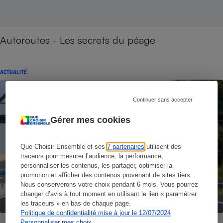
Autoroutes - Les secrets du péage
ACTUALITÉ
Continuer sans accepter
Gérer mes cookies
Que Choisir Ensemble et ses
7 partenaires
utilisent des
traceurs pour mesurer l’audience, la performance,
personnaliser les contenus, les partager, optimiser la
promotion et afficher des contenus provenant de sites tiers.
Nous conserverons votre choix pendant 6 mois. Vous pourrez
changer d’avis à tout moment en utilisant le lien « paramétrer
les traceurs » en bas de chaque page.
Politique de confidentialité mise à jour le 12/07/2024
Personnaliser mes choix