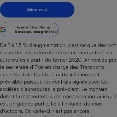
pression
Choisir son fioul
Assurance
Sécurité - Hygiène
Circulation routière
Suivez-nous
Choisir son pellet
Crédit immobilier
Banque - Crédit
Contrôle technique - Rép
Comparateur assurance emprunteur
Maison de retraite
Epargne - Fiscalité
Comparateu
Pièce détachée
Ajouter
Que Choisir
Energie Moins Chère Ensemble
Comparatif réfrigérateur
Comparatif casque audio
Comparatif tondeuse ro
Moto
à mes sources préférées
Comparatif plaque à indu
Comparatif barre de son
Comparatif poêle à gran
Supermarché - Drive
De 1 à 1,5 % d’augmentation, c’est ce que devront
Comparatif hotte aspira
Comparatif imprimante m
Comparatif radiateur éle
supporter les automobilistes qui empruntent les
Électricité - Gaz
Hygiène - Beauté
Comparatif climatiseur m
Comparatif ordinateur p
autoroutes à partir de février 2020. Annoncée par
Tous les comparateurs
Maladie - Médecine - Mé
Comparatif aspirateur bal
Comparatif ultrabook
Aménagement
le secrétaire d’État en charge des Transports,
Toutes les cartes interactives
Système de santé - Com
Comparatif aspirateur tr
Comparatif tablette tacti
Supermarché - Drive
Bricolage - Jardinage
Jean-Baptiste Djebbari, cette inflation était
Retraite
Comparatif cafetière au
prévisible puisque les contrats signés avec les
Chauffage
Speedtest - Testez le débit de votre
sociétés d’autoroutes la prévoient. Le montant
Mutuelle
Comparatif robot cuiseu
Image et son
Produit d'entretien
connexion Internet
définitif n’est toutefois pas encore connu puisqu’il
Comparatif centrale vap
Comparateur auto
Informatique
Sécurité domestique
est, en grande partie, lié à l’inflation du mois
Internet
d’octobre. Or, celle-ci n’est pas encore
Gros électroménager
Téléphonie