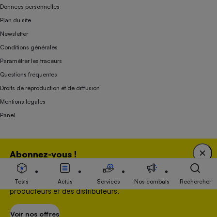
Données personnelles
Plan du site
Newsletter
Conditions générales
Paramétrer les traceurs
Questions fréquentes
Droits de reproduction et de diffusion
Mentions légales
Panel
Association indépendante de l’État, des syndicats, des producteurs et des
Abonnez-vous !
distributeurs depuis 1951.
Bénéficiez d'une expertise unique tout en soutenant
une association 100 % indépendante de l'Etat, des
Tests
Actus
Services
Nos combats
Rechercher
producteurs et des distributeurs.
Voir nos offres
S’abonner