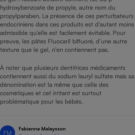
Téléphone mobile -
hydroxybenzoate de propyle, autre nom du
Smartphone
Plaque de cuisson à
propylparaben. La présence de ces perturbateurs
induction
endocriniens dans ces produits est d’autant moins
admissible qu’elle est facilement évitable. Pour
preuve, les pâtes Fluocaril bifluoré, d’une autre
Climatiseur -
texture que le gel, n’en contiennent pas.
Ventilateur
À noter que plusieurs dentifrices médicaments
Antivirus
contiennent aussi du sodium lauryl sulfate mais sa
Climatiseur -
dénomination est la même que celle des
Ventilateur
cosmétiques et cet irritant est surtout
problématique pour les bébés.
Fabienne Maleysson
FM