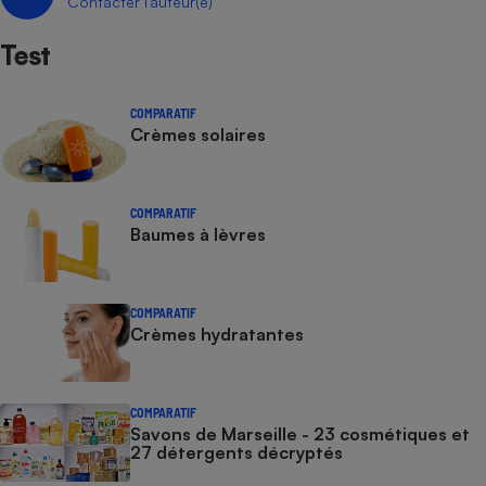
Contacter l’auteur(e)
Cafetière à expressos
Test
COMPARATIF
Crèmes solaires
COMPARATIF
Baumes à lèvres
Robot ménager
COMPARATIF
Crèmes hydratantes
COMPARATIF
Savons de Marseille - 23 cosmétiques et
27 détergents décryptés