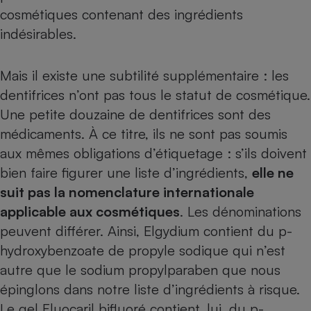
cosmétiques contenant des ingrédients
Petit électroménager - U
Complément
indésirables
.
alimentaire
Mutuelle
Assurance emprunteur
Mais il existe une subtilité supplémentaire : les
dentifrices n’ont pas tous le statut de cosmétique.
Une petite douzaine de dentifrices sont des
médicaments. À ce titre, ils ne sont pas soumis
Matelas
Champagne
bouteille
aux mêmes obligations d’étiquetage : s’ils doivent
Banque en 
bien faire figurer une liste d’ingrédients,
elle ne
Téléviseur
suit pas la nomenclature internationale
Antimoustique
Lave-linge
applicable aux cosmétiques
. Les dénominations
peuvent différer. Ainsi, Elgydium contient du p-
hydroxybenzoate de propyle sodique qui n’est
autre que le sodium propylparaben que nous
Radiateur électrique
épinglons dans notre
liste d’ingrédients à risque
.
Le gel Fluocaril bifluoré contient, lui, du p-