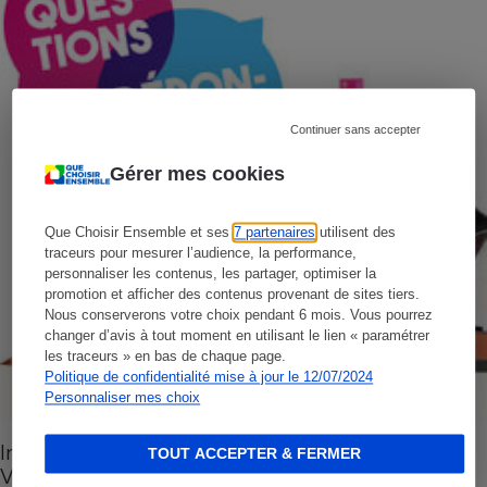
Continuer sans accepter
Gérer mes cookies
Que Choisir Ensemble et ses
7 partenaires
utilisent des
traceurs pour mesurer l’audience, la performance,
personnaliser les contenus, les partager, optimiser la
promotion et afficher des contenus provenant de sites tiers.
Nous conserverons votre choix pendant 6 mois. Vous pourrez
changer d’avis à tout moment en utilisant le lien « paramétrer
les traceurs » en bas de chaque page.
Politique de confidentialité mise à jour le 12/07/2024
Personnaliser mes choix
Ingrédients indésirables dans les cosmétiques -
TOUT ACCEPTER & FERMER
Vos questions, nos réponses