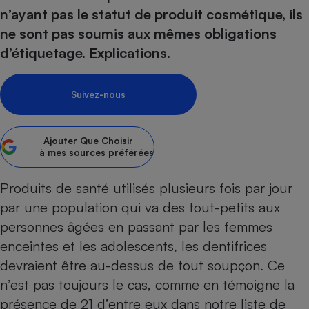
pression
Choisir son fioul
Assurance
Sécurité - Hygiène
Circulation routière
n’ayant pas le statut de produit cosmétique, ils
Choisir son pellet
Crédit immobilier
Banque - Crédit
ne sont pas soumis aux mêmes obligations
Contrôle technique - Rép
d’étiquetage. Explications.
Comparateur assurance emprunteur
Maison de retraite
Epargne - Fiscalité
Comparateu
Pièce détachée
Energie Moins Chère Ensemble
Comparatif réfrigérateur
Comparatif casque audio
Comparatif tondeuse ro
Moto
Suivez-nous
Comparatif plaque à indu
Comparatif barre de son
Comparatif poêle à gran
Supermarché - Drive
Comparatif hotte aspira
Comparatif imprimante m
Comparatif radiateur éle
Électricité - Gaz
Hygiène - Beauté
Ajouter
Que Choisir
Comparatif climatiseur m
Comparatif ordinateur p
à mes sources préférées
Tous les comparateurs
Maladie - Médecine - Mé
Comparatif aspirateur bal
Comparatif ultrabook
Aménagement
Toutes les cartes interactives
Produits de santé utilisés plusieurs fois par jour
Système de santé - Com
Comparatif aspirateur tr
Comparatif tablette tacti
Supermarché - Drive
Bricolage - Jardinage
Retraite
par une population qui va des tout-petits aux
Comparatif cafetière au
Chauffage
personnes âgées en passant par les femmes
Speedtest - Testez le débit de votre
Mutuelle
Comparatif robot cuiseu
Image et son
Produit d'entretien
connexion Internet
enceintes et les adolescents, les
dentifrices
Comparatif centrale vap
Comparateur auto
Informatique
Sécurité domestique
devraient être au-dessus de tout soupçon. Ce
n’est pas toujours le cas, comme en témoigne la
Internet
présence de 21 d’entre eux dans notre liste de
Gros électroménager
Téléphonie