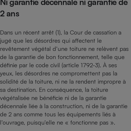
Ni garantie décennale ni garantie de
Téléphone mobile -
Smartphone
2 ans
Plaque de cuisson à
induction
Dans un récent arrêt (1), la Cour de cassation a
jugé que les désordres qui affectent le
Climatiseur -
Ventilateur
revêtement végétal d’une toiture ne relèvent pas
de la garantie de bon fonctionnement, telle que
définie par le code civil (article 1792-3). À ses
Antivirus
yeux, les désordres ne compromettent pas la
Climatiseur -
solidité de la toiture, ni ne la rendent impropre à
Ventilateur
sa destination. En conséquence, la toiture
végétalisée ne bénéficie ni de la garantie
décennale liée à la construction, ni de la garantie
de 2 ans comme tous les équipements liés à
l’ouvrage, puisqu’elle ne « fonctionne pas ».