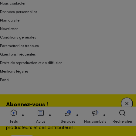
Nous contacter
Données personnelles
Plan du site
Newsletter
Conditions générales
Paramétrer les traceurs
Questions fréquentes
Droits de reproduction et de diffusion
Mentions légales
Panel
Association indépendante de l’État, des syndicats, des producteurs et des
Abonnez-vous !
distributeurs depuis 1951.
Bénéficiez d'une expertise unique tout en soutenant
une association 100 % indépendante de l'Etat, des
Tests
Actus
Services
Nos combats
Rechercher
producteurs et des distributeurs.