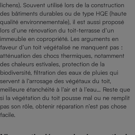
lichens). Souvent utilisé lors de la construction
Petit électroménager - U
des bâtiments durables ou de type HQE (haute
Complément
alimentaire
qualité environnementale), il est aussi proposé
Mutuelle
Assurance emprunteur
lors d’une rénovation du toit-terrasse d’un
immeuble en copropriété
. Les arguments en
faveur d’un toit végétalisé ne manquent pas :
atténuation des chocs thermiques, notamment
Matelas
Champagne
des chaleurs estivales, protection de la
bouteille
Banque en 
biodiversité, filtration des eaux de pluies qui
Téléviseur
servent à l’arrosage des végétaux du toit,
Antimoustique
Lave-linge
meilleure étanchéité à l’air et à l’eau… Reste que
si la végétation du toit pousse mal ou ne remplit
pas son rôle, obtenir réparation n’est pas chose
facile.
Radiateur électrique