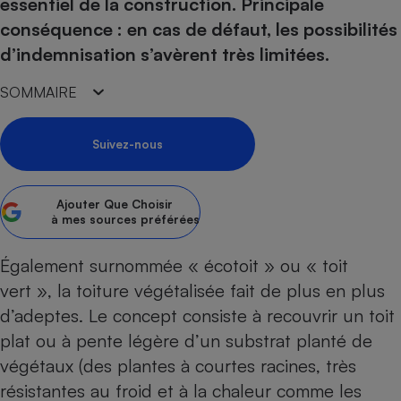
pression
essentiel de la construction. Principale
Choisir son fioul
Assurance
Sécurité - Hygiène
Circulation routière
conséquence : en cas de défaut, les possibilités
Choisir son pellet
Crédit immobilier
Banque - Crédit
Contrôle technique - Rép
d’indemnisation s’avèrent très limitées.
Comparateur assurance emprunteur
Maison de retraite
Epargne - Fiscalité
Comparateu
Pièce détachée
SOMMAIRE
Energie Moins Chère Ensemble
Comparatif réfrigérateur
Comparatif casque audio
Comparatif tondeuse ro
Moto
Comparatif plaque à indu
Comparatif barre de son
Comparatif poêle à gran
Supermarché - Drive
Suivez-nous
Comparatif hotte aspira
Comparatif imprimante m
Comparatif radiateur éle
Électricité - Gaz
Hygiène - Beauté
Comparatif climatiseur m
Comparatif ordinateur p
Ajouter
Que Choisir
Tous les comparateurs
Maladie - Médecine - Mé
Comparatif aspirateur bal
Comparatif ultrabook
à mes sources préférées
Aménagement
Toutes les cartes interactives
Système de santé - Com
Comparatif aspirateur tr
Comparatif tablette tacti
Supermarché - Drive
Bricolage - Jardinage
Également surnommée « écotoit » ou « toit
Retraite
Comparatif cafetière au
Chauffage
vert », la toiture végétalisée fait de plus en plus
Speedtest - Testez le débit de votre
Mutuelle
Comparatif robot cuiseu
Image et son
Produit d'entretien
d’adeptes. Le concept consiste à recouvrir un toit
connexion Internet
Comparatif centrale vap
Comparateur auto
plat ou à pente légère d’un substrat planté de
Informatique
Sécurité domestique
végétaux (des plantes à courtes racines, très
Internet
résistantes au froid et à la chaleur comme les
Gros électroménager
Téléphonie