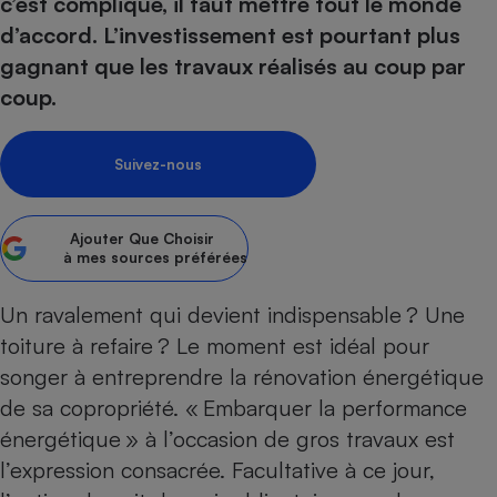
c’est compliqué, il faut mettre tout le monde
pression
Choisir son fioul
Assurance
Sécurité - Hygiène
Circulation routière
d’accord. L’investissement est ­pourtant plus
Choisir son pellet
Crédit immobilier
Banque - Crédit
Contrôle technique - Rép
gagnant que les travaux réalisés au coup par
Comparateur assurance emprunteur
Maison de retraite
Epargne - Fiscalité
Comparateu
Pièce détachée
coup.
Energie Moins Chère Ensemble
Comparatif réfrigérateur
Comparatif casque audio
Comparatif tondeuse ro
Moto
Comparatif plaque à indu
Comparatif barre de son
Comparatif poêle à gran
Supermarché - Drive
Suivez-nous
Comparatif hotte aspira
Comparatif imprimante m
Comparatif radiateur éle
Électricité - Gaz
Hygiène - Beauté
Comparatif climatiseur m
Comparatif ordinateur p
Ajouter
Que Choisir
Tous les comparateurs
à mes sources préférées
Maladie - Médecine - Mé
Comparatif aspirateur bal
Comparatif ultrabook
Aménagement
Toutes les cartes interactives
Système de santé - Com
Comparatif aspirateur tr
Comparatif tablette tacti
Supermarché - Drive
Un ravalement qui devient indispensable ? Une
Bricolage - Jardinage
Retraite
Comparatif cafetière au
toiture à refaire ? Le moment est idéal pour
Chauffage
Speedtest - Testez le débit de votre
songer à entreprendre la rénovation énergétique
Mutuelle
Comparatif robot cuiseu
Image et son
Produit d'entretien
connexion Internet
de sa copropriété. « Embarquer la performance
Comparatif centrale vap
Comparateur auto
Informatique
Sécurité domestique
énergétique » à l’occasion de gros travaux est
Internet
l’expression consacrée. Facultative à ce jour,
Gros électroménager
Téléphonie