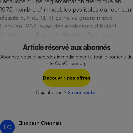
l’ébauche d’une réglementation thermique en
Téléphone mobile -
Smartphone
1975, nombre d’immeubles pas isolés du tout sont
Plaque de cuisson à
classés E, F ou G. Et ça ne va guère mieux
induction
jusqu’en 1984, avec des épaisseurs d’isolant
limitées à quelques centimètres. Face aux
Climatiseur -
Article réservé aux abonnés
Ventilateur
Abonnez-vous et accédez immédiatement à tout le contenu du
site QueChoisir.org
Antivirus
Découvrir nos offres
Climatiseur -
Ventilateur
Déjà abonné ?
Se connecter
Élisabeth Chesnais
ÉC