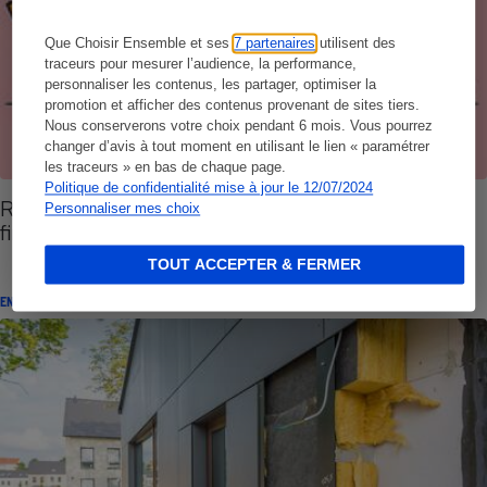
Que Choisir Ensemble et ses
7 partenaires
utilisent des
traceurs pour mesurer l’audience, la performance,
personnaliser les contenus, les partager, optimiser la
promotion et afficher des contenus provenant de sites tiers.
Nous conserverons votre choix pendant 6 mois. Vous pourrez
changer d’avis à tout moment en utilisant le lien « paramétrer
les traceurs » en bas de chaque page.
Politique de confidentialité mise à jour le 12/07/2024
Rénovation énergétique - Trouver les aides au
Personnaliser mes choix
financement
TOUT ACCEPTER & FERMER
ENQUÊTE