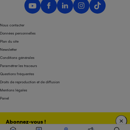
Nous contacter
Données personnelles
Plan du site
Newsletter
Conditions générales
Paramétrer les traceurs
Questions fréquentes
Droits de reproduction et de diffusion
Mentions légales
Panel
Association indépendante de l’État, des syndicats, des producteurs et des
Abonnez-vous !
distributeurs depuis 1951.