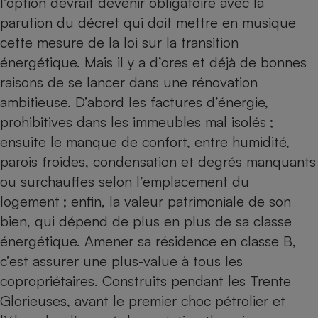
l’option devrait devenir obligatoire avec la
parution du décret qui doit mettre en musique
Petit électroménager - U
Complément
cette mesure de la loi sur la transition
alimentaire
Mutuelle
énergétique. Mais il y a d’ores et déjà de bonnes
Assurance emprunteur
raisons de se lancer dans une rénovation
ambitieuse. D’abord les factures d’énergie,
prohibitives dans les immeubles mal isolés ;
Matelas
ensuite le manque de confort, entre humidité,
Champagne
bouteille
parois froides, condensation et degrés manquants
Banque en 
ou surchauffes selon l’emplacement du
Téléviseur
logement ; enfin, la valeur patrimoniale de son
Antimoustique
Lave-linge
bien, qui dépend de plus en plus de sa classe
énergétique. Amener sa résidence en classe B,
c’est assurer une plus-value à tous les
copropriétaires. Construits pendant les Trente
Radiateur électrique
Glorieuses, avant le premier choc pétrolier et