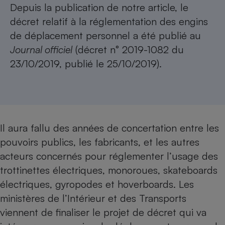
Depuis la publication de notre article, le
Petit électroménager - U
décret relatif à la réglementation des engins
Complément
alimentaire
de déplacement personnel a été publié au
Mutuelle
Assurance emprunteur
Journal officiel
(décret n° 2019-1082 du
23/10/2019, publié le 25/10/2019).
Matelas
Champagne
bouteille
Banque en 
Il aura fallu
des années de concertation
entre les
Téléviseur
pouvoirs publics, les fabricants, et les autres
Antimoustique
Lave-linge
acteurs concernés pour réglementer l’usage des
trottinettes électriques, monoroues, skateboards
électriques, gyropodes et hoverboards. Les
ministères de l’Intérieur et des Transports
Radiateur électrique
viennent de finaliser le projet de décret qui va