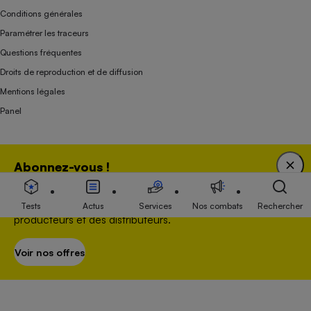
Conditions générales
Paramétrer les traceurs
Questions fréquentes
Droits de reproduction et de diffusion
Mentions légales
Panel
Association indépendante de l’État, des syndicats, des producteurs et des
Abonnez-vous !
distributeurs depuis 1951.
Bénéficiez d'une expertise unique tout en soutenant
une association 100 % indépendante de l'Etat, des
Tests
Actus
Services
Nos combats
Rechercher
producteurs et des distributeurs.
Voir nos offres
S’abonner