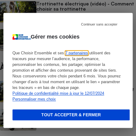
Trottinette électrique (vidéo) - Comment
choisir sa trottinette
Continuer sans accepter
Monoroue électrique - Comment choisir
Gérer mes cookies
sa gyroroue
Que Choisir Ensemble et ses
7 partenaires
utilisent des
traceurs pour mesurer l’audience, la performance,
personnaliser les contenus, les partager, optimiser la
À ne pas manquer
promotion et afficher des contenus provenant de sites tiers.
Nous conserverons votre choix pendant 6 mois. Vous pourrez
changer d’avis à tout moment en utilisant le lien « paramétrer
GUIDE D'ACHAT
les traceurs » en bas de chaque page.
Trottinette électrique (vidéo) - Comment
Politique de confidentialité mise à jour le 12/07/2024
choisir sa trottinette
Personnaliser mes choix
CONSEILS
TOUT ACCEPTER & FERMER
Trottinettes, monoroues, draisiennes -
Quelle réglementation ?