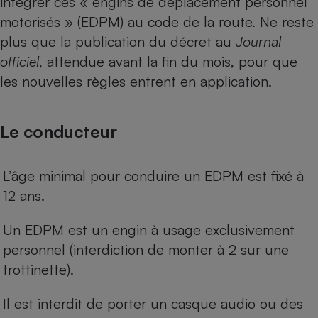
intégrer ces « engins de déplacement personnel
Téléphone mobile -
motorisés » (EDPM) au code de la route. Ne reste
Smartphone
Plaque de cuisson à
plus que la publication du décret au
Journal
induction
officiel
, attendue avant la fin du mois, pour que
les nouvelles règles entrent en application.
Climatiseur -
Ventilateur
Le conducteur
Antivirus
L’âge minimal pour conduire un EDPM est fixé à
Climatiseur -
12 ans.
Ventilateur
Un EDPM est un engin à usage exclusivement
personnel (interdiction de monter à 2 sur une
trottinette).
Il est interdit de porter un casque audio ou des