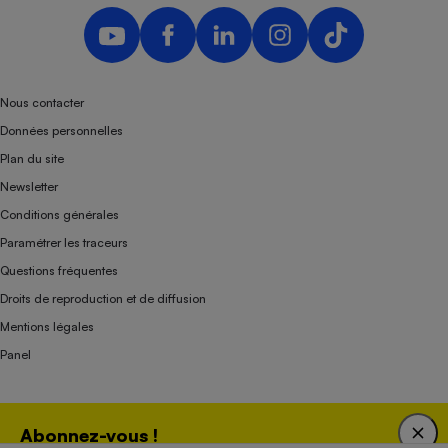
Nous contacter
Données personnelles
Plan du site
Newsletter
Conditions générales
Paramétrer les traceurs
Questions fréquentes
Droits de reproduction et de diffusion
Mentions légales
Panel
Association indépendante de l’État, des syndicats, des producteurs et des
Abonnez-vous !
distributeurs depuis 1951.