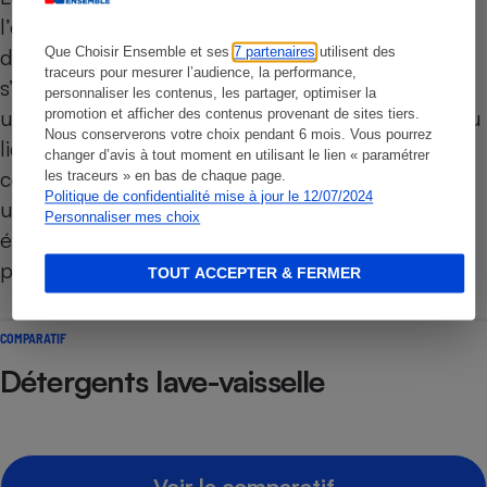
l’eau, les films des capsules ne doivent pas se
dissoudre. Les exigences réglementaires qui
Que Choisir Ensemble et ses
7 partenaires
utilisent des
traceurs pour mesurer l’audience, la performance,
s’appliquent aux capsules de lessive portent
personnaliser les contenus, les partager, optimiser la
uniquement sur les compartiments contenants du
promotion et afficher des contenus provenant de sites tiers.
Nous conserverons votre choix pendant 6 mois. Vous pourrez
liquide. Nous avons étendu ce test aux
changer d’avis à tout moment en utilisant le lien « paramétrer
compartiments contenant de la poudre, auxquels
les traceurs » en bas de chaque page.
Politique de confidentialité mise à jour le 12/07/2024
un enfant peut également être exposé. Notre
Personnaliser mes choix
évaluation est toutefois un peu moins sévère
pour ces derniers.
TOUT ACCEPTER & FERMER
COMPARATIF
Détergents lave-vaisselle
Voir le comparatif