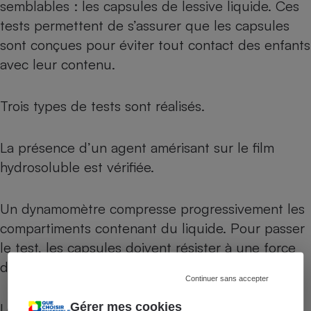
semblables : les capsules de lessive liquide. Ces
tests permettent de s’assurer que les capsules
sont conçues pour éviter tout contact des enfants
avec leur contenu.
Trois types de tests sont réalisés.
La présence d’un agent amérisant sur le film
hydrosoluble est vérifiée.
Un dynamomètre compresse progressivement les
compartiments contenant du liquide. Pour passer
le test, les capsules doivent résister à une force
d’au moins 300 N.
Continuer sans accepter
Lorsqu’elles sont plongées 30 secondes dans
Gérer mes cookies