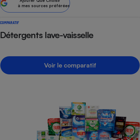
Ajouter
Que Choisir
à mes sources préférées
Petit électroménager - U
Complément
alimentaire
COMPARATIF
Mutuelle
Assurance emprunteur
Détergents lave-vaisselle
Matelas
Champagne
Voir le comparatif
bouteille
Banque en 
Téléviseur
Antimoustique
Lave-linge
Radiateur électrique