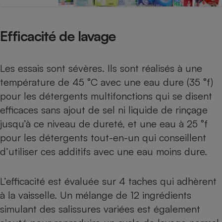
Téléphone mobile -
Smartphone
Plaque de cuisson à
induction
Efficacité de lavage
Les essais sont sévères. Ils sont réalisés à une
Climatiseur -
température de 45 °C avec une eau dure (35 °f)
Ventilateur
pour les détergents multifonctions qui se disent
efficaces sans ajout de sel ni liquide de rinçage
Antivirus
jusqu’à ce niveau de dureté, et une eau à 25 °f
Climatiseur -
pour les détergents tout-en-un qui conseillent
Ventilateur
d’utiliser ces additifs avec une eau moins dure.
L’efficacité est évaluée sur 4 taches qui adhèrent
à la vaisselle. Un mélange de 12 ingrédients
simulant des salissures variées est également