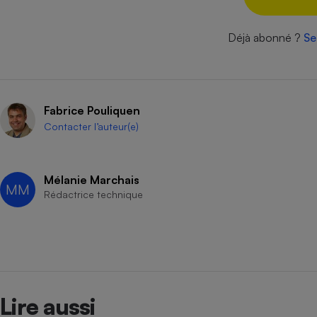
Radiateur électrique
Déjà abonné ?
Se
Téléphone mobile -
Smartphone
Plaque de cuisson à
induction
Fabrice Pouliquen
Contacter l’auteur(e)
Climatiseur -
Ventilateur
Mélanie Marchais
MM
Rédactrice technique
Antivirus
Climatiseur -
Ventilateur
Lire aussi