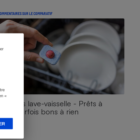
OMMENTAIRES SUR LE COMPARATIF
er
tre
en «
Produits lave-vaisselle - Prêts à
tout, parfois bons à rien
ER
OMPARATIF