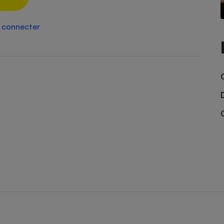
Électricité - Gaz
 connecter
Appareil photo
numérique
Four encastrable
Lessive
Aspirateur