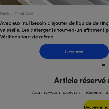
Internet
Publié le 21 mai 2026
Gros électroménager
Téléphonie
Petit électroménager 
Avec eux, nul besoin d’ajouter de liquide de rin
Complément
vaisselle. Les détergents tout-en-un affirment po
alimentaire
Mutuelle
Vérifions tout de même.
Assurance emprunteu
Suivez-nous
Matelas
Champa
boutei
Banque 
Téléviseur
Article réservé
Antimoustique
Lave-linge
Abonnez-vous et accédez immédiatement à to
Découvrir no