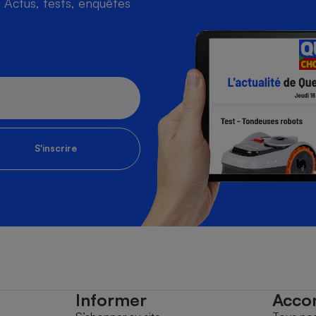
Actus, tests, enquêtes
S'inscrire
Informer
Acco