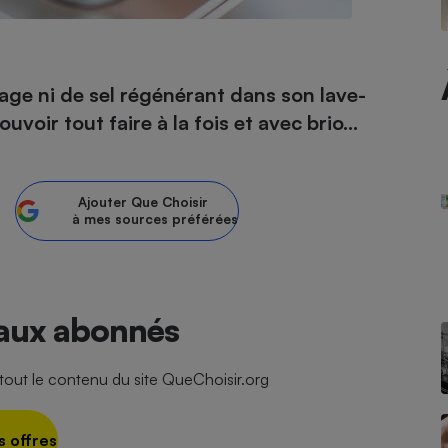
- Ustensile
çage ni de sel régénérant dans son lave-
Foie gras
uvoir tout faire à la fois et avec brio…
Aide auditive
r
Assurance vie
Ajouter
Que Choisir
à mes sources préférées
Poêle à granulés
gne - Comment choisir une
lle de champagne
en ligne
Ordinateur portable
 aux abonnés
Crème solaire
Lave-vaisselle
ut le contenu du site QueChoisir.org
s offres