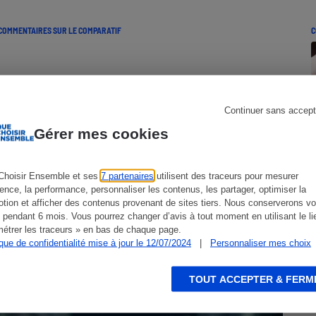
COMMENTAIRES SUR LE COMPARATIF
C
s
Réfrigérateur
Continuer sans accept
Gérer mes cookies
Choisir Ensemble et ses
7 partenaires
utilisent des traceurs pour mesurer
ience, la performance, personnaliser les contenus, les partager, optimiser la
tion et afficher des contenus provenant de sites tiers. Nous conserverons vo
 pendant 6 mois. Vous pourrez changer d’avis à tout moment en utilisant le li
Détergents lave-vaisselle - Avantage
étrer les traceurs » en bas de chaque page.
ique de confidentialité mise à jour le 12/07/2024
|
Personnaliser mes choix
aux pastilles tout en un
TOUT ACCEPTER & FERM
DOSSIER
C