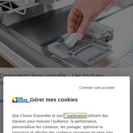
Détergents lave-vaisselle - Les tout-en-
un peuvent-ils tout faire ?
Continuer sans accepter
Gérer mes cookies
COMPARATIF
Que Choisir Ensemble et ses
7 partenaires
utilisent des
traceurs pour mesurer l’audience, la performance,
personnaliser les contenus, les partager, optimiser la
promotion et afficher des contenus provenant de sites tiers.