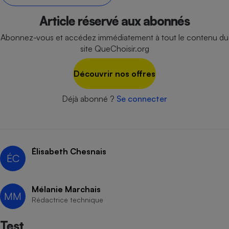
Petit électroménager - U
Article réservé aux abonnés
Complément
alimentaire
Abonnez-vous et accédez immédiatement à tout le contenu du
Mutuelle
Assurance emprunteur
site QueChoisir.org
Découvrir nos offres
Matelas
Déjà abonné ?
Se connecter
Champagne
bouteille
Banque en 
Téléviseur
Antimoustique
Lave-linge
Élisabeth Chesnais
ÉC
Mélanie Marchais
MM
Rédactrice technique
Radiateur électrique
Test