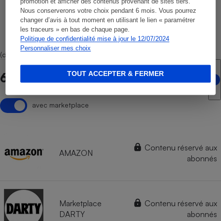
promotion et afficher des contenus provenant de sites tiers.
Nous conserverons votre choix pendant 6 mois. Vous pourrez
changer d’avis à tout moment en utilisant le lien « paramétrer
les traceurs » en bas de chaque page.
Politique de confidentialité mise à jour le 12/07/2024
Personnaliser mes choix
(dont 4 marketplaces)
TOUT ACCEPTER & FERMER
6 points de vente en ligne
avec marketplace
Contenu réservé aux
AMAZON
abonnés
Marketplace
Contenu réservé aux
DARTY
abonnés