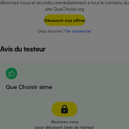
Abonnez-vous et accédez immédiatement à tout le contenu du
Téléphone mobile -
Smartphone
site QueChoisir.org
Plaque de cuisson à
induction
Découvrir nos offres
Déjà abonné ?
Se connecter
Climatiseur -
Ventilateur
Avis du testeur
Antivirus
Climatiseur -
Ventilateur
Que Choisir aime
Abonnez-vous
pour découvrir l’avis du testeur