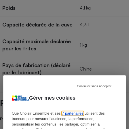
Poids
4,1 kg
Capacité déclarée de la cuve
4,3 l
Capacité maximale déclarée
1 kg
pour les frites
Pays de fabrication (déclaré
Chine
par le fabricant)
Continuer sans accepter
Gérer mes cookies
Prix et magasins
Que Choisir Ensemble et ses
7 partenaires
utilisent des
Évolution du prix moyen
traceurs pour mesurer l’audience, la performance,
personnaliser les contenus, les partager, optimiser la