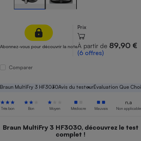
Petit électroménager - U
Complément
alimentaire
Mutuelle
Prix
Assurance emprunteur
89,90 €
À partir de
Abonnez-vous pour découvrir la note
(6 offres)
Matelas
Champagne
Comparer
bouteille
Banque en 
Téléviseur
Braun MultiFry 3 HF3030
Avis du testeur
Évaluation Que Choi
Antimoustique
Lave-linge
n.a
Très bon
Bon
Moyen
Médiocre
Mauvais
Non applicable
Radiateur électrique
Braun MultiFry 3 HF3030, découvrez le test
complet !