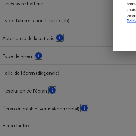
Poids avec batterie
promo
choix
param
Type d’alimentation fournie (nb)
Polit
Autonomie de la batterie
Type de viseur
Taille de l'écran (diagonale)
Résolution de l'écran
Écran orientable (vertical/horizontal)
Écran tactile