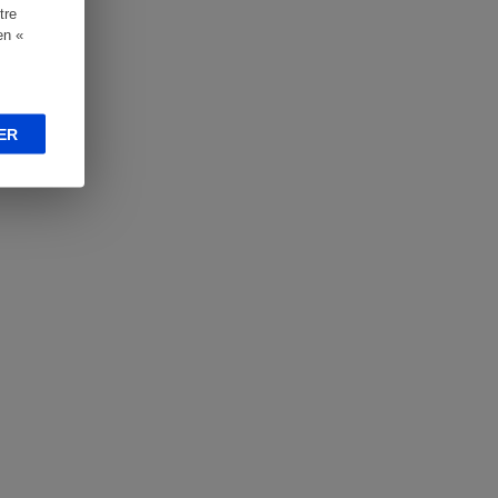
tre
en «
ER