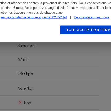
128 g
tion et afficher des contenus provenant de sites tiers. Nous conserverons vo
 pendant 6 mois. Vous pourrez changer d’avis à tout moment en utilisant le li
étrer les traceurs » en bas de chaque page.
Batterie
ique de confidentialité mise à jour le 12/07/2024
|
Personnaliser mes choix
TOUT ACCEPTER & FERM
220 photos
Sans viseur
67 mm
230 Kpix
Non/Non
Non