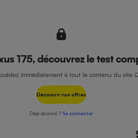
- Ustensile
Foie gras
Aide auditive
r
Assurance vie
xus 175, découvrez le test comp
ccédez immédiatement à tout le contenu du site Q
Poêle à granulés
gne - Comment choisir une
lle de champagne
en ligne
Découvrir nos offres
Ordinateur portable
Crème solaire
Lave-vaisselle
Déjà abonné ?
Se connecter