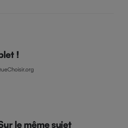
let !
ueChoisir.org
Sur le même sujet