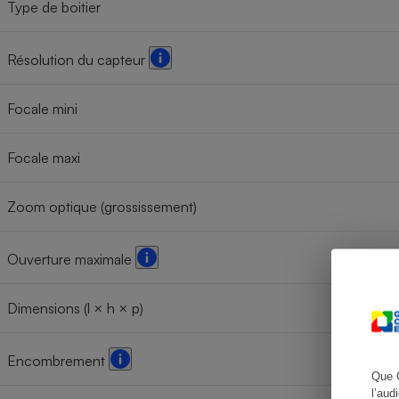
Type de boitier
Résolution du capteur
Cafetière à expresso
Focale mini
Focale maxi
Zoom optique (grossissement)
Ouverture maximale
Robot ménager
Dimensions (l × h × p)
Encombrement
Que 
l’aud