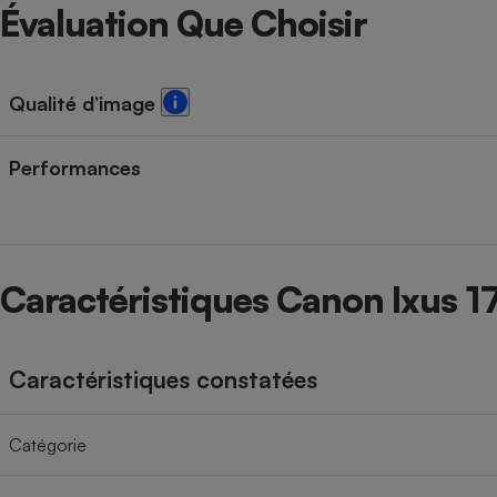
Radiateur électrique
Évaluation Que Choisir
Téléphone mobile -
Smartphone
Qualité d’image
Plaque de cuisson à
induction
Performances
Climatiseur -
Ventilateur
Caractéristiques Canon Ixus 1
Antivirus
Climatiseur -
Caractéristiques constatées
Ventilateur
Catégorie