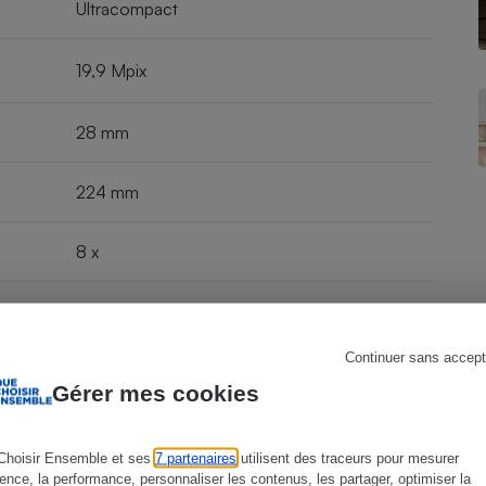
Ultracompact
19,9 Mpix
s
Réfrigérateur
28 mm
224 mm
8 x
F3,2 - 6,9
Continuer sans accept
9,5 x 5,5 x 2,2 cm
Gérer mes cookies
o
Choisir Ensemble et ses
7 partenaires
utilisent des traceurs pour mesurer
ience, la performance, personnaliser les contenus, les partager, optimiser la