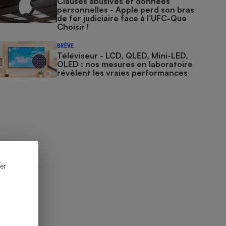
Clauses abusives et données
personnelles - Apple perd son bras
de fer judiciaire face à l’UFC-Que
Choisir !
BRÈVE
Téléviseur - LCD, QLED, Mini-LED,
OLED : nos mesures en laboratoire
révèlent les vraies performances
er