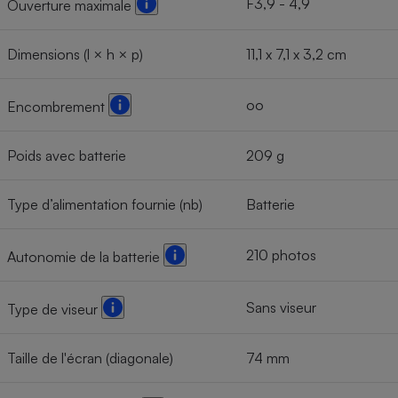
F3,9 - 4,9
Ouverture maximale
Dimensions (l × h × p)
11,1 x 7,1 x 3,2 cm
oo
Encombrement
Poids avec batterie
209 g
Type d’alimentation fournie (nb)
Batterie
210 photos
Autonomie de la batterie
Sans viseur
Type de viseur
Taille de l'écran (diagonale)
74 mm