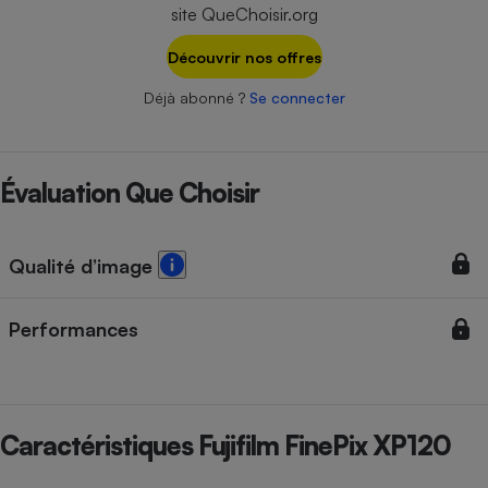
Téléphone mobile -
site QueChoisir.org
Smartphone
Plaque de cuisson à
Découvrir nos offres
induction
Déjà abonné ?
Se connecter
Climatiseur -
Ventilateur
Évaluation Que Choisir
Antivirus
Qualité d’image
Climatiseur -
Ventilateur
Performances
Caractéristiques Fujifilm FinePix XP120