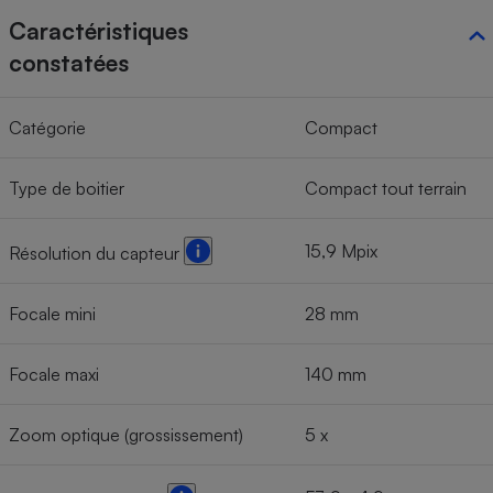
Caractéristiques
Cafetière à expressos
constatées
Catégorie
Compact
Type de boitier
Compact tout terrain
15,9 Mpix
Résolution du capteur
Robot ménager
Focale mini
28 mm
Focale maxi
140 mm
Zoom optique (grossissement)
5 x