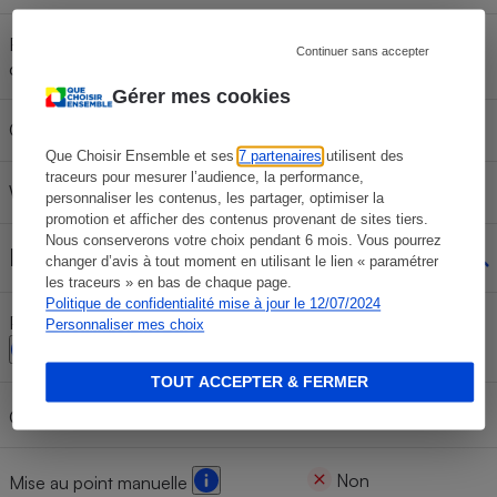
Résistance aux chocs (hauteur de
Continuer sans accepter
Oui (1,75 m)
chute)
Gérer mes cookies
Capteur GPS intégré
Non
Que Choisir Ensemble et ses
7 partenaires
utilisent des
traceurs pour mesurer l’audience, la performance,
Wi-Fi
Oui
personnaliser les contenus, les partager, optimiser la
promotion et afficher des contenus provenant de sites tiers.
Nous conserverons votre choix pendant 6 mois. Vous pourrez
Réglages manuels
changer d’avis à tout moment en utilisant le lien « paramétrer
les traceurs » en bas de chaque page.
Politique de confidentialité mise à jour le 12/07/2024
Priorité ouverture/priorité vitesse
Personnaliser mes choix
Non/Non
TOUT ACCEPTER & FERMER
Non
Ouverture et vitesse manuelles
Non
Mise au point manuelle