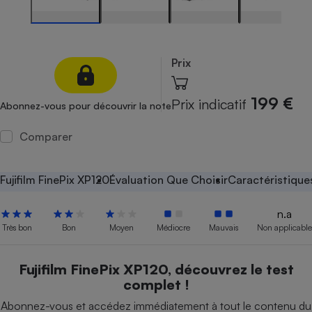
Petit électroménager - U
Complément
alimentaire
Mutuelle
Prix
Assurance emprunteur
199 €
Prix indicatif
Abonnez-vous pour découvrir la note
Matelas
Comparer
Champagne
bouteille
Banque en 
Fujifilm FinePix XP120
Évaluation Que Choisir
Caractéristique
Téléviseur
Antimoustique
Lave-linge
n.a
Très bon
Bon
Moyen
Médiocre
Mauvais
Non applicable
Fujifilm FinePix XP120, découvrez le test
Radiateur électrique
complet !
Abonnez-vous et accédez immédiatement à tout le contenu du