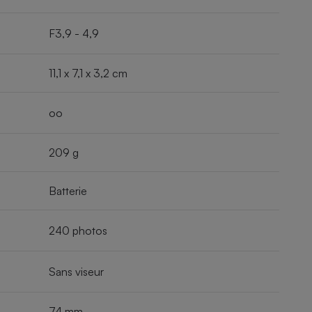
F3,9 - 4,9
11,1 x 7,1 x 3,2 cm
oo
209 g
Batterie
240 photos
Sans viseur
74 mm