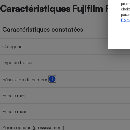
promo
Caractéristiques Fujifilm Fine
choix
param
Polit
Caractéristiques constatées
Catégorie
Type de boitier
Résolution du capteur
Focale mini
Focale maxi
Zoom optique (grossissement)