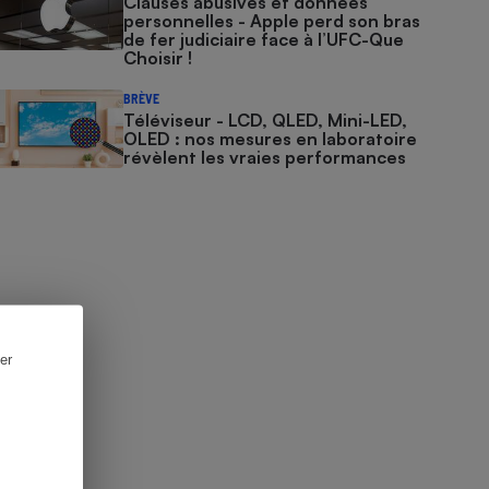
Clauses abusives et données
personnelles - Apple perd son bras
de fer judiciaire face à l’UFC-Que
Choisir !
BRÈVE
Téléviseur - LCD, QLED, Mini-LED,
OLED : nos mesures en laboratoire
révèlent les vraies performances
er