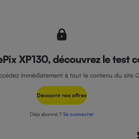
- Ustensile
Foie gras
Aide auditive
r
Assurance vie
nePix XP130, découvrez le test 
ccédez immédiatement à tout le contenu du site Q
Poêle à granulés
gne - Comment choisir une
lle de champagne
en ligne
Découvrir nos offres
Ordinateur portable
Crème solaire
Lave-vaisselle
Déjà abonné ?
Se connecter