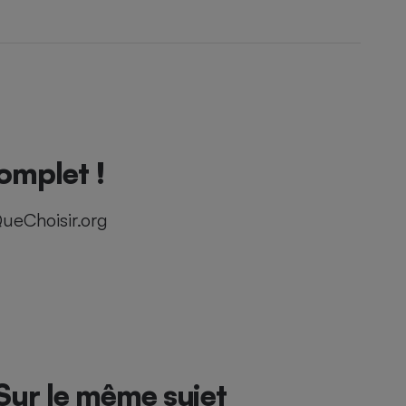
complet !
ueChoisir.org
Sur le même sujet