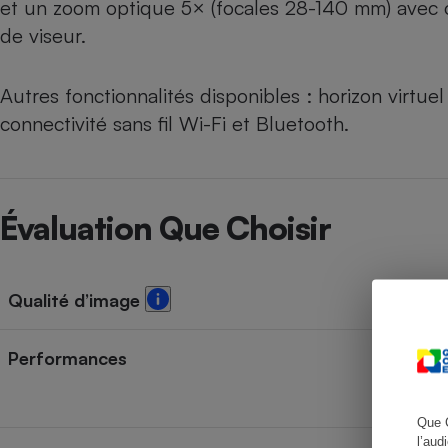
et un zoom optique 5× (focales 28-140 mm) avec o
de viseur.
Autres fonctionnalités disponibles : horizon virtuel 
Cafetière à expresso
connectivité sans fil Wi-Fi et Bluetooth.
Évaluation Que Choisir
Robot ménager
Qualité d’image
Performances
Que 
l’aud