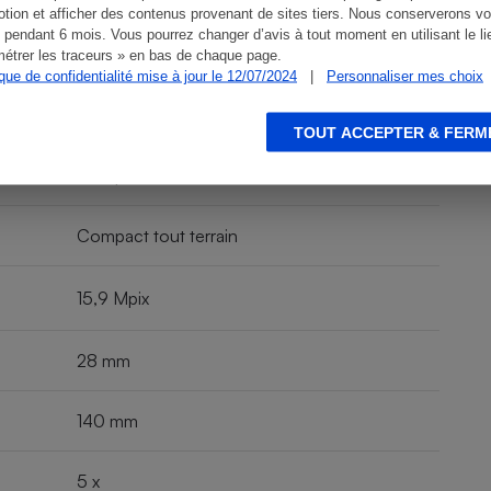
tion et afficher des contenus provenant de sites tiers. Nous conserverons vo
Pix XP130
 pendant 6 mois. Vous pourrez changer d’avis à tout moment en utilisant le li
étrer les traceurs » en bas de chaque page.
ique de confidentialité mise à jour le 12/07/2024
|
Personnaliser mes choix
TOUT ACCEPTER & FERM
Compact
Compact tout terrain
15,9 Mpix
28 mm
140 mm
5 x