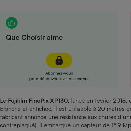
Radiateur électrique
Téléphone mobile -
Smartphone
Plaque de cuisson à
Que Choisir aime
induction
Climatiseur -
Ventilateur
Abonnez-vous
pour découvrir l’avis du testeur
Antivirus
Climatiseur -
Le
Fujifilm FinePix XP130
, lancé en février 2018,
Ventilateur
Étanche et antichoc, il est utilisable à 20 mètres
fabricant annonce une résistance aux chutes d’un
contreplaqué). Il embarque un capteur de 15,9 Mp