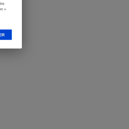
tre
en «
ER