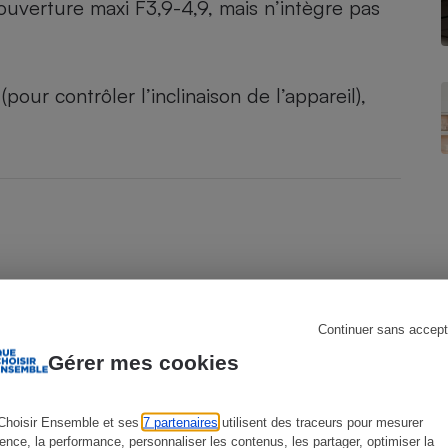
uverture maxi F3,9-4,9, mais n’intègre pas
(pour contrôler l’inclinaison de l’appareil),
s
Réfrigérateur
Continuer sans accept
Gérer mes cookies
Choisir Ensemble et ses
7 partenaires
utilisent des traceurs pour mesurer
ience, la performance, personnaliser les contenus, les partager, optimiser la