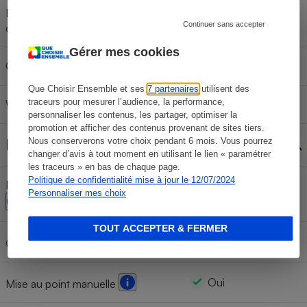
Résistance aux chocs (hauteur de
Non
Continuer sans accepter
chute)
Gérer mes cookies
Capteur GPS intégré
Non
Que Choisir Ensemble et ses
7 partenaires
utilisent des
traceurs pour mesurer l’audience, la performance,
Wi-Fi
Oui
personnaliser les contenus, les partager, optimiser la
promotion et afficher des contenus provenant de sites tiers.
Réglages manuels
Nous conserverons votre choix pendant 6 mois. Vous pourrez
changer d’avis à tout moment en utilisant le lien « paramétrer
les traceurs » en bas de chaque page.
Politique de confidentialité mise à jour le 12/07/2024
Priorité ouverture/priorité vitesse
Oui/Oui
Personnaliser mes choix
TOUT ACCEPTER & FERMER
Oui
Ouverture et vitesse manuelles
Oui
Mise au point manuelle