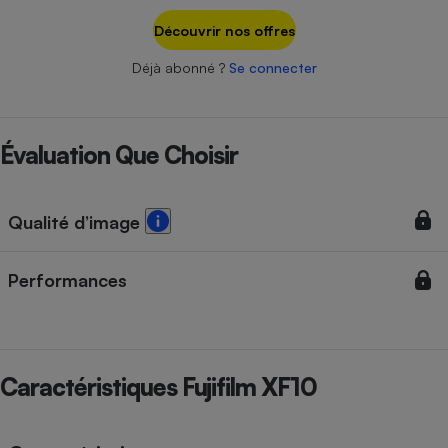
Téléphone mobile -
Smartphone
Découvrir nos offres
Plaque de cuisson à
induction
Déjà abonné ?
Se connecter
Climatiseur -
Évaluation Que Choisir
Ventilateur
Qualité d’image
Antivirus
Climatiseur -
Performances
Ventilateur
Caractéristiques Fujifilm XF10