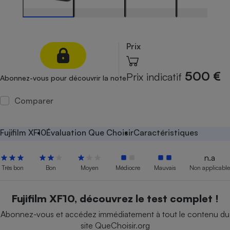
Petit électroménager - U
Complément
alimentaire
Mutuelle
Prix
Assurance emprunteur
500 €
Prix indicatif
Abonnez-vous pour découvrir la note
Matelas
Comparer
Champagne
bouteille
Banque en 
Fujifilm XF10
Évaluation Que Choisir
Caractéristiques
Téléviseur
Antimoustique
Lave-linge
n.a
Très bon
Bon
Moyen
Médiocre
Mauvais
Non applicable
Fujifilm XF10, découvrez le test complet !
Radiateur électrique
Abonnez-vous et accédez immédiatement à tout le contenu du
site QueChoisir.org