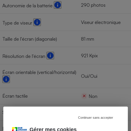
290 photos
Autonomie de la batterie
Viseur électronique
Type de viseur
Taille de l'écran (diagonale)
81 mm
921 Kpix
Résolution de l'écran
Écran orientable (vertical/horizontal)
Oui/Oui
Écran tactile
Non
Sortie TV : HDMI
Oui
Continuer sans accepter
Prise de vue en rafale
Oui
Gérer mes cookies