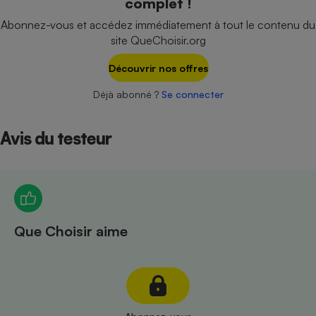
complet !
Téléphone mobile -
Smartphone
Abonnez-vous et accédez immédiatement à tout le contenu du
Plaque de cuisson à
site QueChoisir.org
induction
Découvrir nos offres
Déjà abonné ?
Se connecter
Climatiseur -
Ventilateur
Avis du testeur
Antivirus
Climatiseur -
Ventilateur
Que Choisir aime