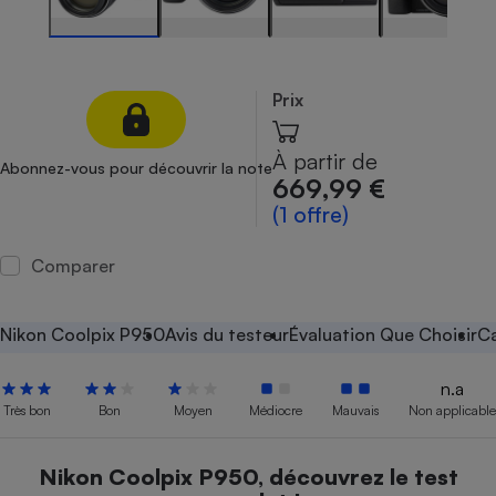
Petit électroménager - U
Complément
alimentaire
Mutuelle
Prix
Assurance emprunteur
À partir de
Abonnez-vous pour découvrir la note
669,99 €
(1 offre)
Matelas
Champagne
bouteille
Banque en 
Comparer
Téléviseur
Antimoustique
Lave-linge
Nikon Coolpix P950
Avis du testeur
Évaluation Que Choisir
Ca
n.a
Très bon
Bon
Moyen
Médiocre
Mauvais
Non applicable
Radiateur électrique
Nikon Coolpix P950, découvrez le test