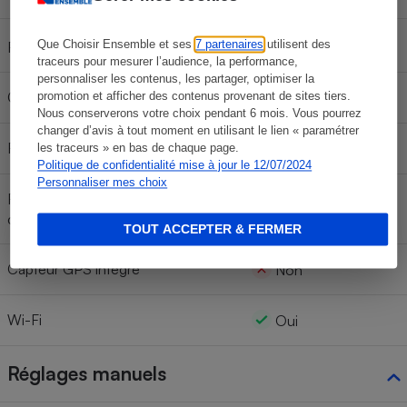
JPEG, RAW+JPEG
Que Choisir Ensemble et ses
7 partenaires
utilisent des
Formats d'image
traceurs pour mesurer l’audience, la performance,
personnaliser les contenus, les partager, optimiser la
Griffe pour flash externe
Oui
promotion et afficher des contenus provenant de sites tiers.
Nous conserverons votre choix pendant 6 mois. Vous pourrez
changer d’avis à tout moment en utilisant le lien « paramétrer
Résistance à l'eau
Non
les traceurs » en bas de chaque page.
Politique de confidentialité mise à jour le 12/07/2024
Personnaliser mes choix
Résistance aux chocs (hauteur de
Non
chute)
TOUT ACCEPTER & FERMER
Capteur GPS intégré
Non
Wi-Fi
Oui
Réglages manuels