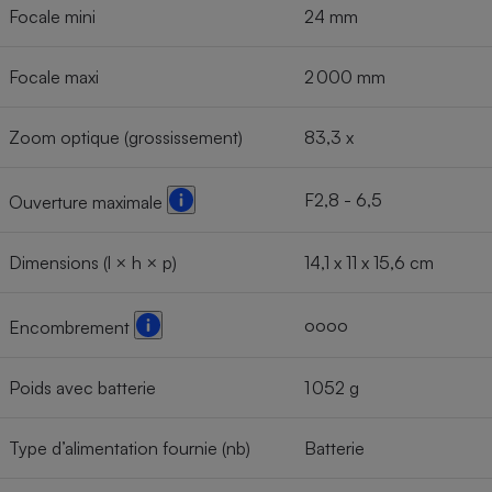
Focale mini
24 mm
Focale maxi
2 000 mm
Zoom optique (grossissement)
83,3 x
F2,8 - 6,5
Ouverture maximale
Dimensions (l × h × p)
14,1 x 11 x 15,6 cm
oooo
Encombrement
Poids avec batterie
1 052 g
Type d’alimentation fournie (nb)
Batterie