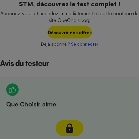
STM, découvrez le test complet !
Téléphone mobile -
Smartphone
Abonnez-vous et accédez immédiatement à tout le contenu du
Plaque de cuisson à
induction
site QueChoisir.org
Découvrir nos offres
Déjà abonné ?
Se connecter
Climatiseur -
Ventilateur
Avis du testeur
Antivirus
Climatiseur -
Ventilateur
Que Choisir aime