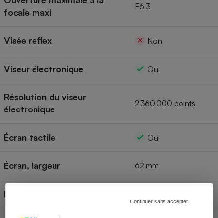
Ouverture maximale à la
F6,3
focale maxi
Visée reflex
Non
Viseur électronique
Oui
Résolution du viseur
2 360 000 points
électronique
Écran tactile
Oui
Écran, largeur
62 mm
Écran, hauteur
41 mm
Continuer sans accepter