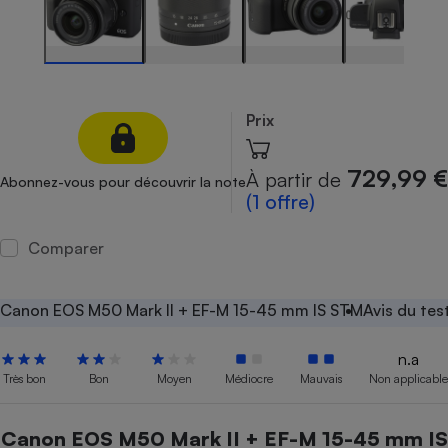
Petit électroménager - U
Complément
alimentaire
Mutuelle
Assurance emprunteur
Prix
729,99 €
À partir de
Abonnez-vous pour découvrir la note
Matelas
(1 offre)
Champagne
bouteille
Banque en 
Comparer
Téléviseur
Antimoustique
Lave-linge
Canon EOS M50 Mark II + EF-M 15-45 mm IS STM
Avis du tes
n.a
Très bon
Bon
Moyen
Médiocre
Mauvais
Non applicable
Radiateur électrique
Canon EOS M50 Mark II + EF-M 15-45 mm IS