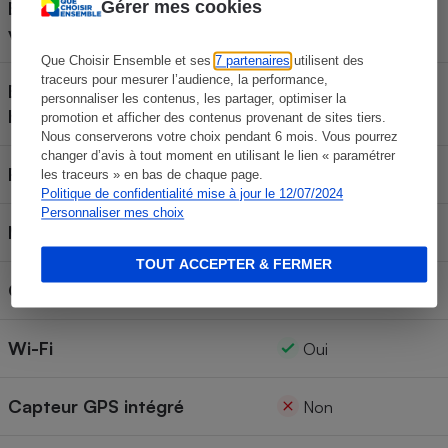
Écran orientable
Gérer mes cookies
Oui
verticalement
Que Choisir Ensemble et ses
7 partenaires
utilisent des
traceurs pour mesurer l’audience, la performance,
Écran orientable
personnaliser les contenus, les partager, optimiser la
Oui
horizontalement
promotion et afficher des contenus provenant de sites tiers.
Nous conserverons votre choix pendant 6 mois. Vous pourrez
changer d’avis à tout moment en utilisant le lien « paramétrer
Résolution de l'écran
1 040 Kpix
les traceurs » en bas de chaque page.
Politique de confidentialité mise à jour le 12/07/2024
Personnaliser mes choix
Mode RAW
Oui
TOUT ACCEPTER & FERMER
Griffe pour flash externe
Oui
Wi-Fi
Oui
Capteur GPS intégré
Non