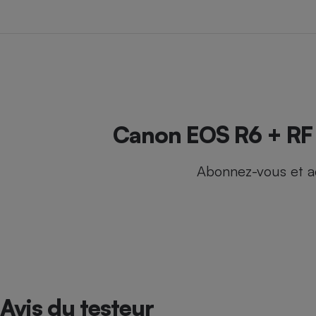
Internet
Gros électroménager
Téléphonie
Petit électroménager 
Complément
alimentaire
Mutuelle
Assurance emprunteu
Canon EOS R6 + RF 
Abonnez-vous et a
Matelas
Champa
boutei
Banque 
Téléviseur
Antimoustique
Lave-linge
Avis du testeur