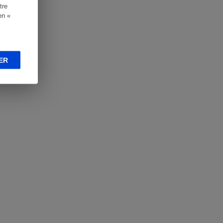
tre
en «
ER