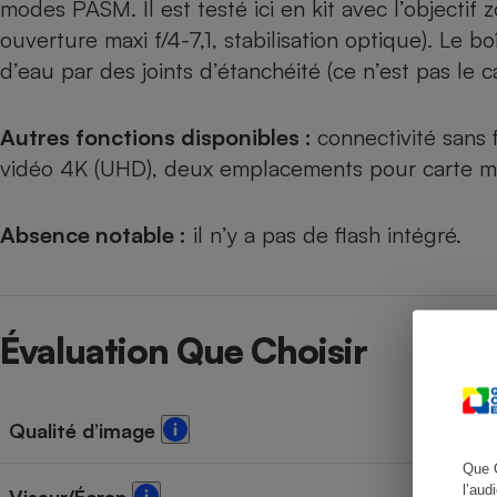
modes PASM. Il est testé ici en kit avec l’objectif
ouverture maxi f/4-7,1, stabilisation optique). Le bo
d’eau par des joints d’étanchéité (ce n’est pas le ca
Cafetière à expresso
Autres fonctions disponibles :
connectivité sans
vidéo 4K (UHD), deux emplacements pour carte m
Absence notable :
il n’y a pas de flash intégré.
Robot ménager
Évaluation Que Choisir
Qualité d’image
Que 
l’aud