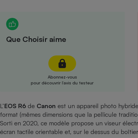
Radiateur électrique
Téléphone mobile -
Smartphone
Plaque de cuisson à
Que Choisir aime
induction
Climatiseur -
Ventilateur
Abonnez-vous
pour découvrir l’avis du testeur
Antivirus
Climatiseur -
L’
EOS R6
de
Canon
est un appareil photo hybrid
Ventilateur
format (mêmes dimensions que la pellicule tradit
Sorti en 2020, ce modèle propose un viseur élect
écran tactile orientable et, sur le dessus du boîtie