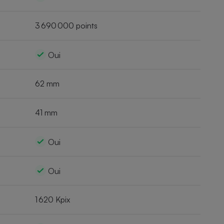
3 690 000 points
Oui
62 mm
41 mm
Oui
Oui
1 620 Kpix