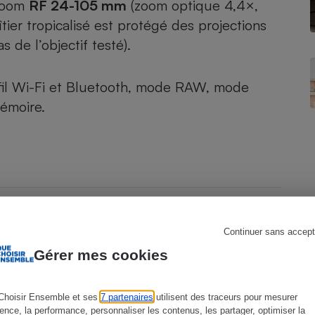
 zoom
RF 24-105 mm
(zoom optique 4,4×,
îtier tropicalisé est protégé des projections
s de l’objectif testé).
s
Réfrigérateur
 fil Wi-Fi et Bluetooth, mode RAW, mode
émoire.
Continuer sans accept
Gérer mes cookies
Choisir Ensemble et ses
7 partenaires
utilisent des traceurs pour mesurer
ience, la performance, personnaliser les contenus, les partager, optimiser la