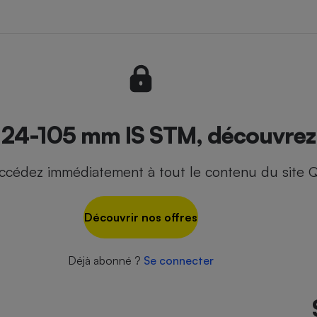
- Ustensile
Foie gras
Aide auditive
r
Assurance vie
24-105 mm IS STM, découvrez l
ccédez immédiatement à tout le contenu du site Q
Poêle à granulés
gne - Comment choisir une
lle de champagne
en ligne
Découvrir nos offres
Ordinateur portable
Crème solaire
Lave-vaisselle
Déjà abonné ?
Se connecter