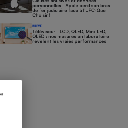
Clauses abusives et données
personnelles - Apple perd son bras
de fer judiciaire face à l’UFC-Que
Choisir !
BRÈVE
Téléviseur - LCD, QLED, Mini-LED,
OLED : nos mesures en laboratoire
révèlent les vraies performances
er