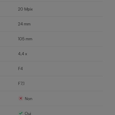
20 Mpix
24 mm
105 mm
4,4 x
F4
F7,1
Non
Oui