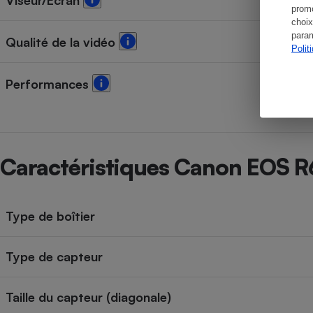
Viseur/Écran
promo
choix
param
Qualité de la vidéo
Polit
Performances
Caractéristiques Canon EOS R
Type de boîtier
Type de capteur
Taille du capteur (diagonale)