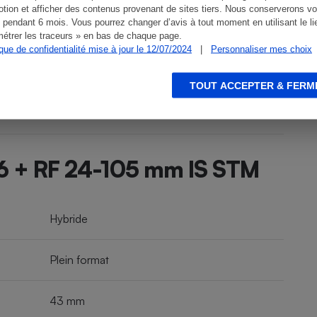
tion et afficher des contenus provenant de sites tiers. Nous conserverons vo
 pendant 6 mois. Vous pourrez changer d’avis à tout moment en utilisant le li
étrer les traceurs » en bas de chaque page.
ique de confidentialité mise à jour le 12/07/2024
|
Personnaliser mes choix
TOUT ACCEPTER & FERM
6 + RF 24-105 mm IS STM
Hybride
Plein format
43 mm