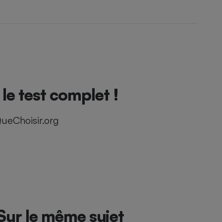
e test complet !
ueChoisir.org
Sur le même sujet