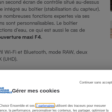
c un second écran de contrôle situé au-dessus
e intégré au boîtier (stabilisation du capteur).
de nombreuses fonctions expertes via ses
s sont personnalisables. Le boîtier
s
Réfrigérateur
ctions d’eau, ce qui est aussi le cas de
uverture maxi F4
.
fil Wi-Fi et Bluetooth, mode RAW, deux
K (UHD).
Continuer sans accept
Gérer mes cookies
Choisir Ensemble et ses
7 partenaires
utilisent des traceurs pour mesurer
ience, la performance, personnaliser les contenus, les partager, optimiser la