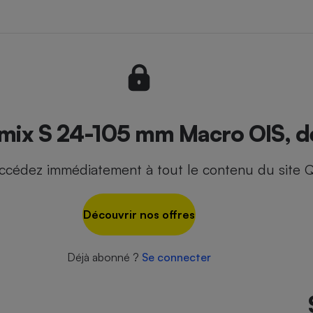
- Ustensile
Foie gras
Aide auditive
r
Assurance vie
ix S 24-105 mm Macro OIS, déc
ccédez immédiatement à tout le contenu du site Q
Poêle à granulés
gne - Comment choisir une
lle de champagne
en ligne
Découvrir nos offres
Ordinateur portable
Crème solaire
Lave-vaisselle
Déjà abonné ?
Se connecter