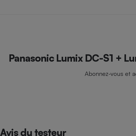
Internet
Gros électroménager
Téléphonie
Petit électroménager 
Complément
alimentaire
Mutuelle
Assurance emprunteu
Panasonic Lumix DC-S1 + Lum
Abonnez-vous et a
Matelas
Champa
boutei
Banque 
Téléviseur
Antimoustique
Lave-linge
Avis du testeur