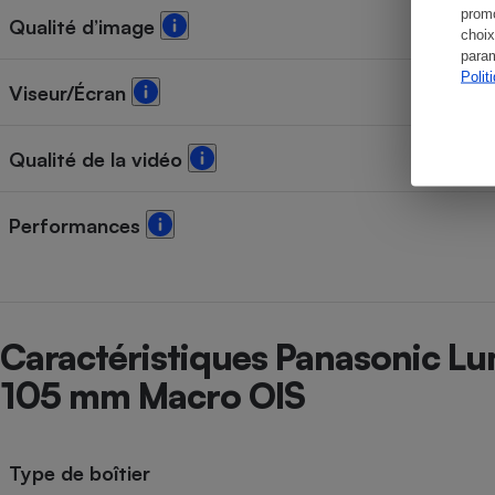
promo
Qualité d’image
choix
param
Polit
Viseur/Écran
Qualité de la vidéo
Performances
Caractéristiques Panasonic Lu
105 mm Macro OIS
Type de boîtier