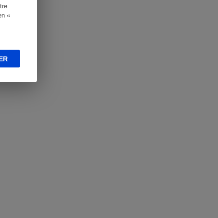
tre
en «
ER