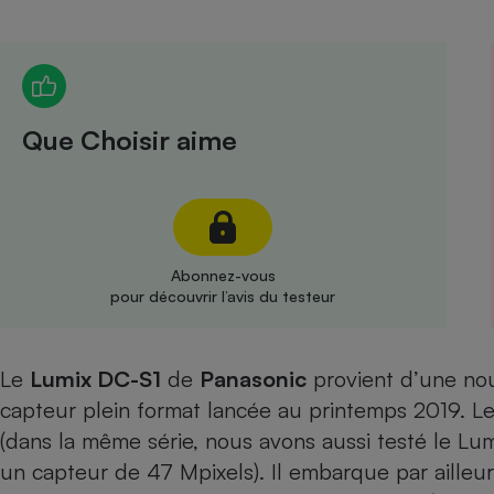
Radiateur électrique
Téléphone mobile -
Smartphone
Plaque de cuisson à
Que Choisir aime
induction
Climatiseur -
Ventilateur
Abonnez-vous
pour découvrir l’avis du testeur
Antivirus
Climatiseur -
Le
Lumix DC-S1
de
Panasonic
provient d’une nou
Ventilateur
capteur plein format lancée au printemps 2019. L
(dans la même série, nous avons aussi testé
le Lu
un capteur de 47 Mpixels). Il embarque par ailleu