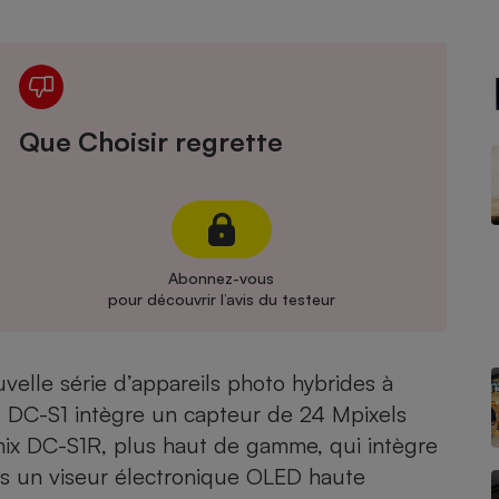
Électricité - Gaz
Appareil photo
numérique
Four encastrable
Que Choisir regrette
Lessive
Abonnez-vous
pour découvrir l’avis du testeur
Aspirateur
velle série d’appareils photo hybrides à
e DC-S1 intègre un capteur de 24 Mpixels
mix DC-S1R
, plus haut de gamme, qui intègre
rs un viseur électronique OLED haute