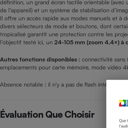
définition, un grand écran tactile orientable (ave
de l’appareil) et un système de stabilisation d’imag
Il offre un accès rapide aux modes manuels et à 
divers sélecteurs de mode et boutons, dont certain
Cafetière à expresso
tropicalisé garantit une protection contre les proje
l’objectif testé ici, un
24-105 mm (zoom 4,4×) à o
Autres fonctions disponibles :
connectivité sans 
emplacements pour carte mémoire, mode vidéo 4
Absence notable : il n’y a pas de flash intégré.
Robot ménager
Évaluation Que Choisir
Que 
l’aud