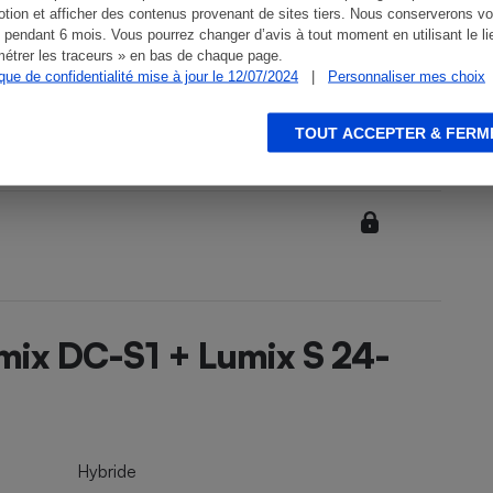
tion et afficher des contenus provenant de sites tiers. Nous conserverons vo
 pendant 6 mois. Vous pourrez changer d’avis à tout moment en utilisant le li
étrer les traceurs » en bas de chaque page.
ique de confidentialité mise à jour le 12/07/2024
|
Personnaliser mes choix
TOUT ACCEPTER & FERM
mix DC-S1 + Lumix S 24-
Hybride