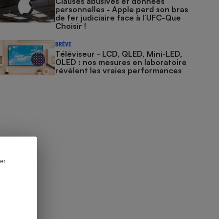
Clauses abusives et données
personnelles - Apple perd son bras
de fer judiciaire face à l’UFC-Que
Choisir !
BRÈVE
Téléviseur - LCD, QLED, Mini-LED,
OLED : nos mesures en laboratoire
révèlent les vraies performances
er