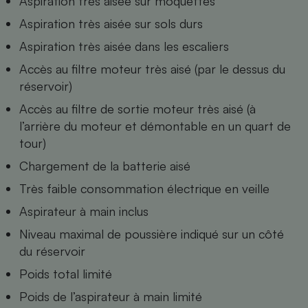
Aspiration très aisée sur moquettes
Téléphone mobile -
Smartphone
Aspiration très aisée sur sols durs
Plaque de cuisson à
induction
Aspiration très aisée dans les escaliers
Accès au filtre moteur très aisé (par le dessus du
réservoir)
Climatiseur -
Accès au filtre de sortie moteur très aisé (à
Ventilateur
l’arrière du moteur et démontable en un quart de
tour)
Antivirus
Chargement de la batterie aisé
Climatiseur -
Très faible consommation électrique en veille
Ventilateur
Aspirateur à main inclus
Niveau maximal de poussière indiqué sur un côté
du réservoir
Poids total limité
Poids de l’aspirateur à main limité