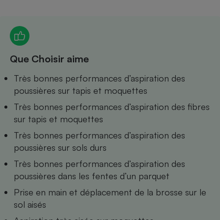
Petit électroménager - U
Complément
alimentaire
Mutuelle
Assurance emprunteur
Que Choisir aime
Très bonnes performances d’aspiration des
poussières sur tapis et moquettes
Matelas
Champagne
Très bonnes performances d’aspiration des fibres
bouteille
Banque en 
sur tapis et moquettes
Téléviseur
Très bonnes performances d’aspiration des
Antimoustique
Lave-linge
poussières sur sols durs
Très bonnes performances d’aspiration des
poussières dans les fentes d’un parquet
Prise en main et déplacement de la brosse sur le
Radiateur électrique
sol aisés