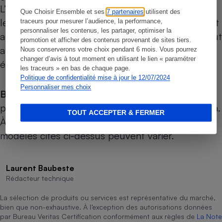
L’autonomie maximale compte également parmi
Que Choisir Ensemble et ses
7 partenaires
utilisent des
les critères qui différencient ces modèles. Elle est
traceurs pour mesurer l’audience, la performance,
personnaliser les contenus, les partager, optimiser la
annoncée à 25 minutes sur le RH7329WO et peut
promotion et afficher des contenus provenant de sites tiers.
atteindre jusqu’à 75 minutes sur
le RH9571WO,
Nous conserverons votre choix pendant 6 mois. Vous pourrez
changer d’avis à tout moment en utilisant le lien « paramétrer
également testé
, bien plus cher.
les traceurs » en bas de chaque page.
Politique de confidentialité mise à jour le 12/07/2024
Personnaliser mes choix
Bon à savoir :
des accessoires complémentaires
peuvent être achetés sur le site web de Rowenta.
TOUT ACCEPTER & FERMER
À noter, les accessoires fournis en série avec les
modèles cités ci-dessus peuvent varier.
Laurent Baubeste
Rédacteur technique
La sélection de produits ou services est représentative du marché,
bien que non-exhaustive. À l’exception des autorisations données
par Bureau Veritas Certification conformément aux règles de
La Note