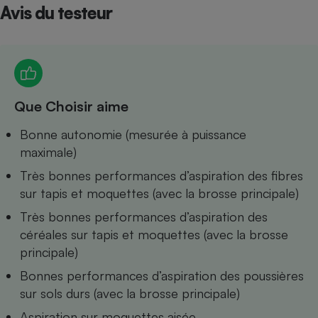
Avis du testeur
Petit électroménager - U
Complément
alimentaire
Mutuelle
Assurance emprunteur
Que Choisir aime
Bonne autonomie (mesurée à puissance
Matelas
Champagne
maximale)
bouteille
Banque en 
Très bonnes performances d’aspiration des fibres
Téléviseur
sur tapis et moquettes (avec la brosse principale)
Antimoustique
Lave-linge
Très bonnes performances d’aspiration des
céréales sur tapis et moquettes (avec la brosse
principale)
Bonnes performances d’aspiration des poussières
Radiateur électrique
sur sols durs (avec la brosse principale)
Aspiration sur moquettes aisée