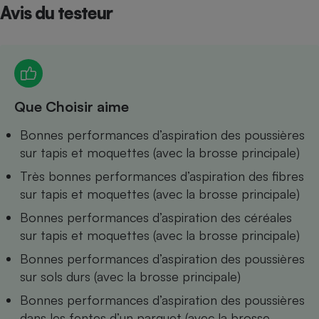
Avis du testeur
Petit électroménager - U
Complément
alimentaire
Mutuelle
Assurance emprunteur
Que Choisir aime
Bonnes performances d’aspiration des poussières
Matelas
Champagne
sur tapis et moquettes (avec la brosse principale)
bouteille
Banque en 
Très bonnes performances d’aspiration des fibres
Téléviseur
sur tapis et moquettes (avec la brosse principale)
Antimoustique
Lave-linge
Bonnes performances d’aspiration des céréales
sur tapis et moquettes (avec la brosse principale)
Bonnes performances d’aspiration des poussières
sur sols durs (avec la brosse principale)
Radiateur électrique
Bonnes performances d’aspiration des poussières
dans les fentes d’un parquet (avec la brosse