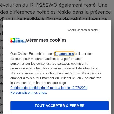
évolution du
RH9252WO également testé
. Une
des différences notables réside dans la présence
d’un tube flexible à l’image de celui qui équipe
les
RH9471WO
et
RH9571WO
, mais la tête
Continuer sans accepter
d’aspiration principale (pour les sols) reste la
Power Slim Vision vue sur le RH9252WO. Le
Gérer mes cookies
RH9291WO est également livré avec une
multitude de petits accessoires, mais pas
Que Choisir Ensemble et ses
7 partenaires
utilisent des
traceurs pour mesurer l’audience, la performance,
forcément les mêmes que ceux qui équipent le
personnaliser les contenus, les partager, optimiser la
RH9252WO. On retrouve ainsi un large suceur
promotion et afficher des contenus provenant de sites tiers.
Nous conserverons votre choix pendant 6 mois. Vous pourrez
plat pour tissus d’ameublement, une mini-
changer d’avis à tout moment en utilisant le lien « paramétrer
électrobrosse, un suceur à fentes et un coude
les traceurs » en bas de chaque page.
Politique de confidentialité mise à jour le 12/07/2024
pour accéder aux surfaces en hauteur. Une
Personnaliser mes choix
station de charge murale est également fournie.
Enfin, l’autonomie est annoncée « jusqu’à
TOUT ACCEPTER & FERMER
30 minutes » grâce à une batterie Li-ion de