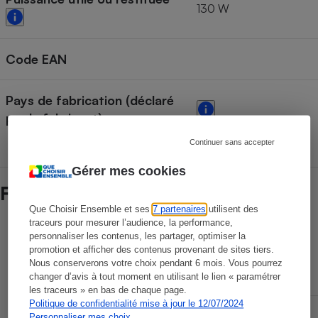
130 W
Code EAN
Pays de fabrication (déclaré
par le fabricant)
Continuer sans accepter
Gérer mes cookies
Fiabilité des marques
Que Choisir Ensemble et ses
7 partenaires
utilisent des
traceurs pour mesurer l’audience, la performance,
Durée de vie des marques
personnaliser les contenus, les partager, optimiser la
promotion et afficher des contenus provenant de sites tiers.
Nous conserverons votre choix pendant 6 mois. Vous pourrez
Sans panne
changer d’avis à tout moment en utilisant le lien « paramétrer
les traceurs » en bas de chaque page.
Espérance
Politique de confidentialité mise à jour le 12/07/2024
d'utilisation
Mineure
Majeure
Personnaliser mes choix