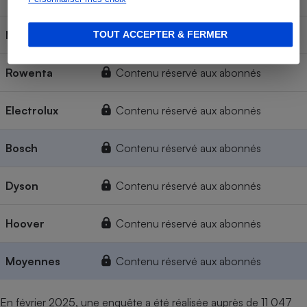
Miele
Contenu réservé aux abonnés
TOUT ACCEPTER & FERMER
Rowenta
Contenu réservé aux abonnés
Electrolux
Contenu réservé aux abonnés
Bosch
Contenu réservé aux abonnés
Dyson
Contenu réservé aux abonnés
Hoover
Contenu réservé aux abonnés
Moyennes
Contenu réservé aux abonnés
En février 2025, une enquête a été réalisée auprès de 11 047