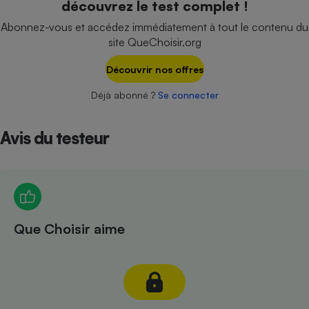
découvrez le test complet !
Téléphone mobile -
Smartphone
Abonnez-vous et accédez immédiatement à tout le contenu du
Plaque de cuisson à
site QueChoisir.org
induction
Découvrir nos offres
Déjà abonné ?
Se connecter
Climatiseur -
Ventilateur
Avis du testeur
Antivirus
Climatiseur -
Ventilateur
Que Choisir aime