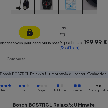
Petit électroménager - U
Complément
alimentaire
Mutuelle
Assurance emprunteur
Prix
199,99 €
À partir de
Abonnez-vous pour découvrir la note
Matelas
(9 offres)
Champagne
bouteille
Banque en 
Comparer
Téléviseur
Antimoustique
Lave-linge
Bosch BGS7RCL Relaxx'x Ultimate
Avis du testeur
Évaluation
n.a
Très bon
Bon
Moyen
Médiocre
Mauvais
Non applicable
Radiateur électrique
Bosch BGS7RCL Relaxx'x Ultimate,