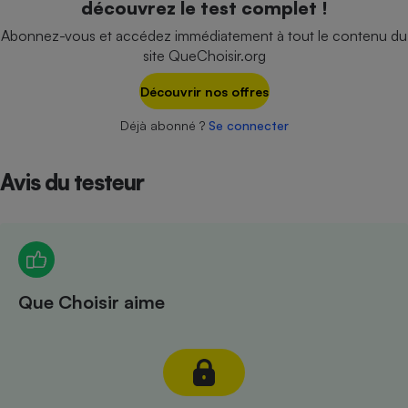
découvrez le test complet !
Téléphone mobile -
Smartphone
Abonnez-vous et accédez immédiatement à tout le contenu du
Plaque de cuisson à
site QueChoisir.org
induction
Découvrir nos offres
Déjà abonné ?
Se connecter
Climatiseur -
Ventilateur
Avis du testeur
Antivirus
Climatiseur -
Ventilateur
Que Choisir aime