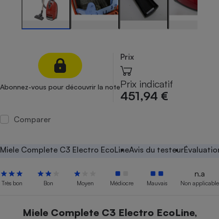
Petit électroménager - U
Complément
alimentaire
Mutuelle
Assurance emprunteur
Prix
Prix indicatif
Abonnez-vous pour découvrir la note
451,94 €
Matelas
Champagne
bouteille
Banque en 
Comparer
Téléviseur
Antimoustique
Lave-linge
Miele Complete C3 Electro EcoLine
Avis du testeur
Évaluatio
n.a
Très bon
Bon
Moyen
Médiocre
Mauvais
Non applicable
Radiateur électrique
Miele Complete C3 Electro EcoLine,