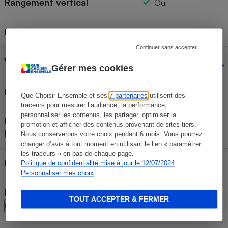
Rangement vertical
Oui
Roues mutli-directionnelles
3
Continuer sans accepter
Variateur de puissance
Oui
Gérer mes cookies
Localisation
Sur l’aspirateur
Que Choisir Ensemble et ses
7 partenaires
utilisent des
traceurs pour mesurer l’audience, la performance,
personnaliser les contenus, les partager, optimiser la
Régulateur de débit d'air sur
promotion et afficher des contenus provenant de sites tiers.
Non
la crosse
Nous conserverons votre choix pendant 6 mois. Vous pourrez
changer d’avis à tout moment en utilisant le lien « paramétrer
les traceurs » en bas de chaque page.
Puissance annoncée
800 W
Politique de confidentialité mise à jour le 12/07/2024
Personnaliser mes choix
Puissance utile ou restituée
217 W
TOUT ACCEPTER & FERMER