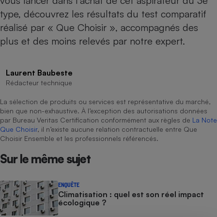
vous lancer dans l’achat de cet aspirateur du 3e
type, découvrez les résultats du test comparatif
Cafetière à expressos
réalisé par « Que Choisir », accompagnés des
plus et des moins relevés par notre expert.
Laurent Baubeste
Rédacteur technique
La sélection de produits ou services est représentative du marché,
bien que non-exhaustive. À l’exception des autorisations données
Robot ménager
par Bureau Veritas Certification conformément aux règles de
La Note
Que Choisir
, il n’existe aucune relation contractuelle entre Que
Choisir Ensemble et les professionnels référencés.
Sur le même sujet
ENQUÊTE
Climatisation : quel est son réel impact
écologique ?