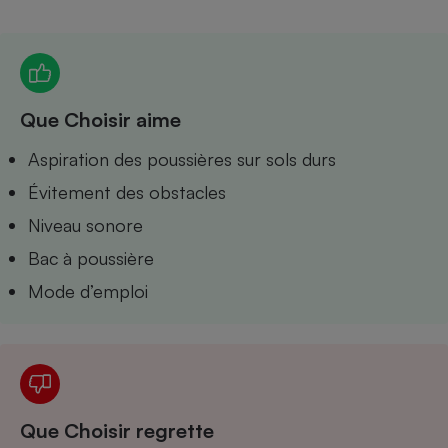
Petit électroménager - U
Complément
alimentaire
Mutuelle
Assurance emprunteur
Que Choisir aime
Aspiration des poussières sur sols durs
Évitement des obstacles
Matelas
Champagne
bouteille
Niveau sonore
Banque en 
Bac à poussière
Téléviseur
Antimoustique
Mode d’emploi
Lave-linge
Radiateur électrique
Que Choisir regrette