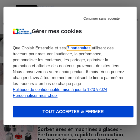
ACTUALITÉ
Rappel Lidl : un nettoyeur de sols
Silvercrest présente un risque d’incendie
Continuer sans accepter
Gérer mes cookies
ACTUALITÉ
Climatiseur sans tuyau (vidéo) - Que vaut
le FreshOne de Polara ?
Que Choisir Ensemble et ses
7 partenaires
utilisent des
traceurs pour mesurer l’audience, la performance,
personnaliser les contenus, les partager, optimiser la
ACTUALITÉ
promotion et afficher des contenus provenant de sites tiers.
Canicule - Attention aux rafraîchisseurs
Nous conserverons votre choix pendant 6 mois. Vous pourrez
d’air présentés comme des climatiseurs
changer d’avis à tout moment en utilisant le lien « paramétrer
mobiles sans tuyau
les traceurs » en bas de chaque page.
Politique de confidentialité mise à jour le 12/07/2024
COMMENT NOUS TESTONS
Personnaliser mes choix
Nettoyeurs de sols - Le protocole
TOUT ACCEPTER & FERMER
BRÈVE
Sorbetières et machines à glaces​​​​​​ -
Performances, rapidité d’exécution,
facilité d’utilisation : nos tests en