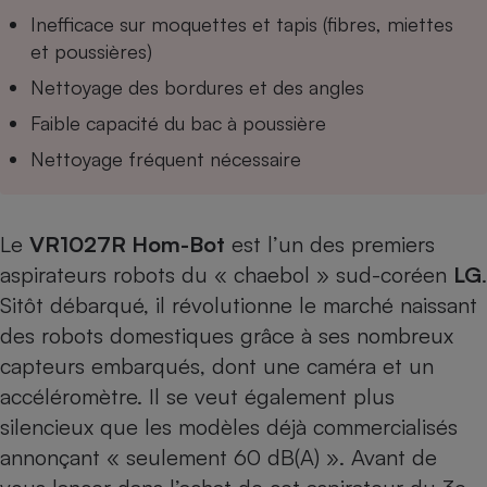
Téléphone mobile -
Inefficace sur moquettes et tapis (fibres, miettes
Smartphone
Plaque de cuisson à
et poussières)
induction
Nettoyage des bordures et des angles
Faible capacité du bac à poussière
Nettoyage fréquent nécessaire
Climatiseur -
Ventilateur
Le
VR1027R Hom-Bot
est l’un des premiers
Antivirus
aspirateurs robots du « chaebol » sud-coréen
L
G
.
Climatiseur -
Sitôt débarqué, il révolutionne le marché naissant
Ventilateur
des robots domestiques grâce à ses nombreux
capteurs embarqués, dont une caméra et un
accéléromètre. Il se veut également plus
silencieux que les modèles déjà commercialisés
annonçant « seulement 60 dB(A) ». Avant de