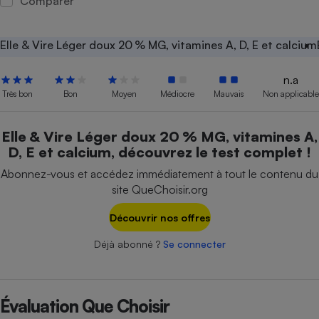
Comparer
Petit électroménager - U
Complément
alimentaire
Elle & Vire Léger doux 20 % MG, vitamines A, D, E et calcium
Mutuelle
Assurance emprunteur
n.a
Très bon
Bon
Moyen
Médiocre
Mauvais
Non applicable
Elle & Vire Léger doux 20 % MG, vitamines A,
Matelas
Champagne
D, E et calcium, découvrez le test complet !
bouteille
Banque en 
Abonnez-vous et accédez immédiatement à tout le contenu du
Téléviseur
site QueChoisir.org
Antimoustique
Lave-linge
Découvrir nos offres
Déjà abonné ?
Se connecter
Radiateur électrique
Évaluation Que Choisir