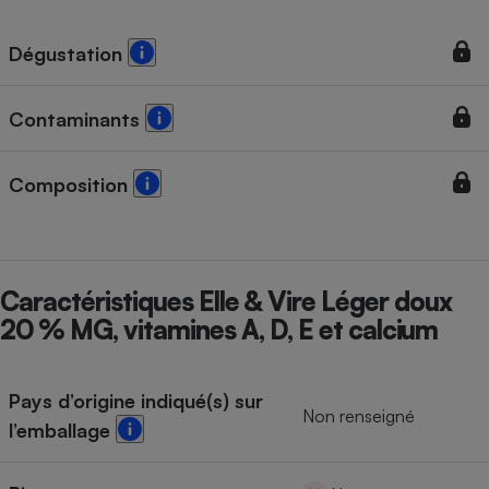
Téléphone mobile -
Smartphone
Plaque de cuisson à
Dégustation
induction
Contaminants
Climatiseur -
Ventilateur
Composition
Antivirus
Climatiseur -
Caractéristiques Elle & Vire Léger doux
Ventilateur
20 % MG, vitamines A, D, E et calcium
Pays d’origine indiqué(s) sur
Non renseigné
l’emballage