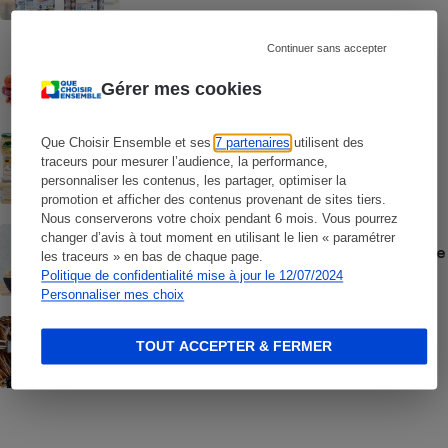
CONSEILS
Continuer sans accepter
Pesticides - Bien choisir ses fruits et
légumes d’été
Gérer mes cookies
COMMENT NOUS TESTONS
Que Choisir Ensemble et ses
7 partenaires
utilisent des
Mayonnaises - Le protocole
traceurs pour mesurer l’audience, la performance,
personnaliser les contenus, les partager, optimiser la
promotion et afficher des contenus provenant de sites tiers.
Nous conserverons votre choix pendant 6 mois. Vous pourrez
COMMENTAIRES SUR LE COMPARATIF
changer d’avis à tout moment en utilisant le lien « paramétrer
Mayonnaises - Des ingrédients dont on se
les traceurs » en bas de chaque page.
passerait bien
Politique de confidentialité mise à jour le 12/07/2024
Personnaliser mes choix
ACTUALITÉ
Prix de la baguette - Des écarts
TOUT ACCEPTER & FERMER
faramineux