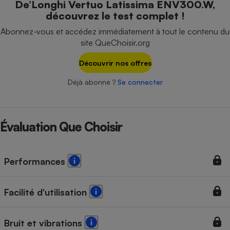
De’Longhi Vertuo Latissima ENV300.W,
Téléphone mobile -
découvrez le test complet !
Smartphone
Plaque de cuisson à
Abonnez-vous et accédez immédiatement à tout le contenu du
induction
site QueChoisir.org
Découvrir nos offres
Climatiseur -
Déjà abonné ?
Se connecter
Ventilateur
Antivirus
Évaluation Que Choisir
Climatiseur -
Ventilateur
Performances
Facilité d'utilisation
Bruit et vibrations