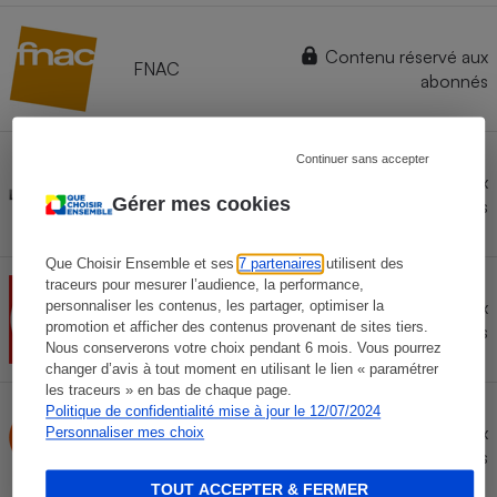
Contenu réservé aux
FNAC
abonnés
Continuer sans accepter
Marketplace
Contenu réservé aux
LA
Gérer mes cookies
abonnés
REDOUTE
Que Choisir Ensemble et ses
7 partenaires
utilisent des
traceurs pour mesurer l’audience, la performance,
Contenu réservé aux
personnaliser les contenus, les partager, optimiser la
DARTY
promotion et afficher des contenus provenant de sites tiers.
abonnés
Nous conserverons votre choix pendant 6 mois. Vous pourrez
changer d’avis à tout moment en utilisant le lien « paramétrer
les traceurs » en bas de chaque page.
Politique de confidentialité mise à jour le 12/07/2024
Contenu réservé aux
Personnaliser mes choix
BOULANGER
abonnés
TOUT ACCEPTER & FERMER