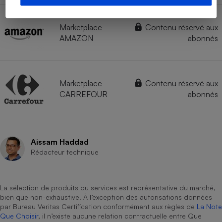
Marketplace
Contenu réservé aux
AMAZON
abonnés
Marketplace
Contenu réservé aux
CARREFOUR
abonnés
Aissam Haddad
Rédacteur technique
La sélection de produits ou services est représentative du marché,
bien que non-exhaustive. À l’exception des autorisations données
par Bureau Veritas Certification conformément aux règles de
La Note
Que Choisir
, il n’existe aucune relation contractuelle entre Que