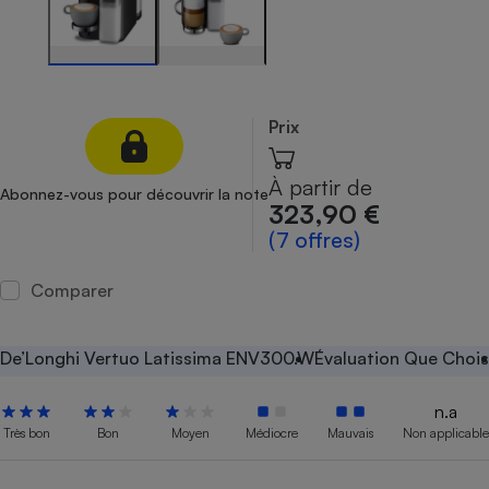
Petit électroménager - U
Complément
alimentaire
Mutuelle
Assurance emprunteur
Prix
À partir de
Abonnez-vous pour découvrir la note
323,90 €
Matelas
Champagne
(7 offres)
bouteille
Banque en 
Téléviseur
Comparer
Antimoustique
Lave-linge
De’Longhi Vertuo Latissima ENV300.W
Évaluation Que Chois
n.a
Radiateur électrique
Très bon
Bon
Moyen
Médiocre
Mauvais
Non applicable