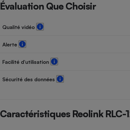
Radiateur électrique
Évaluation Que Choisir
Téléphone mobile -
Smartphone
Qualité vidéo
Plaque de cuisson à
induction
Alerte
Climatiseur -
Facilité d’utilisation
Ventilateur
Sécurité des données
Antivirus
Climatiseur -
Ventilateur
Caractéristiques Reolink RLC-