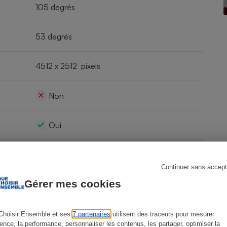
105 degrés
53 degrés
s
Réfrigérateur
4512 x 2512 pixels
Non
Oui
Oui
Continuer sans accept
Gérer mes cookies
Oui
Oui
Choisir Ensemble et ses
7 partenaires
utilisent des traceurs pour mesurer
ience, la performance, personnaliser les contenus, les partager, optimiser la