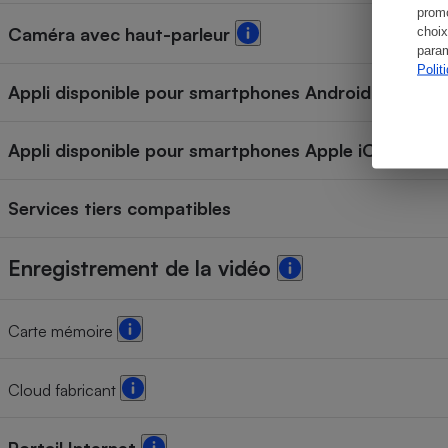
promo
Caméra avec haut-parleur
choix
param
Polit
Appli disponible pour smartphones Android
Appli disponible pour smartphones Apple iOS (iPhon
Services tiers compatibles
Enregistrement de la vidéo
Carte mémoire
Cloud fabricant