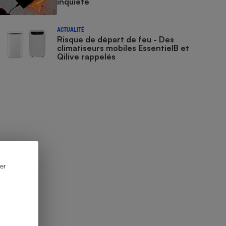
inquiète
ACTUALITÉ
Risque de départ de feu - Des
climatiseurs mobiles EssentielB et
Qilive rappelés
er