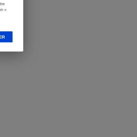
tre
en «
ER