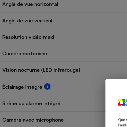
Angle de vue horizontal
Angle de vue vertical
Cafetière à expresso
Résolution vidéo maxi
Caméra motorisée
Vision nocturne (LED infrarouge)
Robot ménager
Éclairage intégré
Sirène ou alarme intégré
Caméra avec microphone
Que 
l’aud