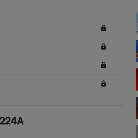
Électricité - Gaz
Appareil photo
numérique
Four encastrable
Lessive
Aspirateur
1224A