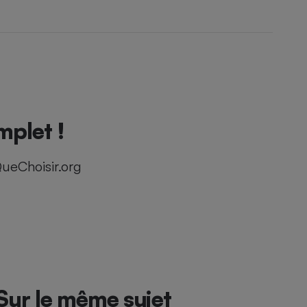
mplet !
ueChoisir.org
Sur le même sujet