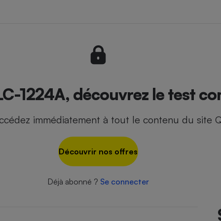
- Ustensile
Foie gras
Aide auditive
r
Assurance vie
LC-1224A, découvrez le test co
ccédez immédiatement à tout le contenu du site Q
Poêle à granulés
gne - Comment choisir une
lle de champagne
en ligne
Découvrir nos offres
Ordinateur portable
Crème solaire
Lave-vaisselle
Déjà abonné ?
Se connecter