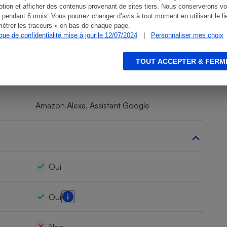
tion et afficher des contenus provenant de sites tiers. Nous conserverons vo
 pendant 6 mois. Vous pourrez changer d’avis à tout moment en utilisant le li
Oui
étrer les traceurs » en bas de chaque page.
ique de confidentialité mise à jour le 12/07/2024
|
Personnaliser mes choix
Reolink
TOUT ACCEPTER & FERM
e)
Reolink
Amazon Alexa, Assistant Google
Oui
Oui