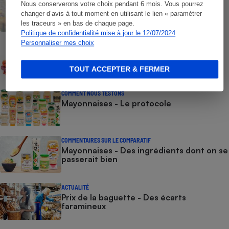
Nous conserverons votre choix pendant 6 mois. Vous pourrez
Rappel Lidl : des œufs contaminés par la
changer d’avis à tout moment en utilisant le lien « paramétrer
salmonelle
les traceurs » en bas de chaque page.
Politique de confidentialité mise à jour le 12/07/2024
Personnaliser mes choix
CONSEILS
Pesticides - Bien choisir ses fruits et
légumes d’été
TOUT ACCEPTER & FERMER
COMMENT NOUS TESTONS
Mayonnaises - Le protocole
COMMENTAIRES SUR LE COMPARATIF
Mayonnaises - Des ingrédients dont on se
passerait bien
ACTUALITÉ
Prix de la baguette - Des écarts
faramineux