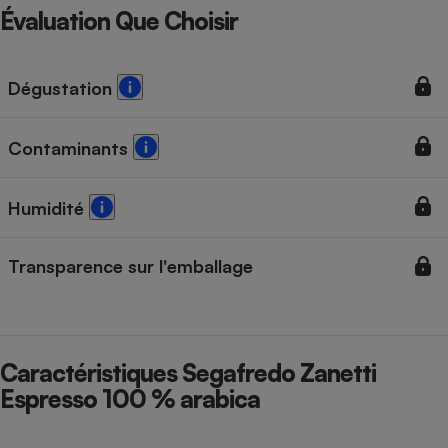
Téléphone mobile -
Évaluation Que Choisir
Smartphone
Plaque de cuisson à
induction
Dégustation
Climatiseur -
Contaminants
Ventilateur
Humidité
Antivirus
Climatiseur -
Transparence sur l'emballage
Ventilateur
Caractéristiques Segafredo Zanetti
Espresso 100 % arabica