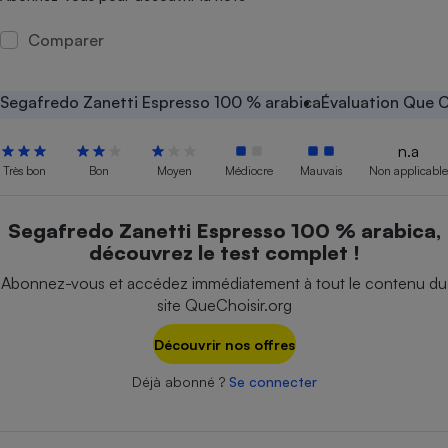
Petit électroménager - U
Comparer
Complément
alimentaire
Mutuelle
Assurance emprunteur
Segafredo Zanetti Espresso 100 % arabica
Évaluation Que C
n.a
Très bon
Bon
Moyen
Médiocre
Mauvais
Non applicable
Matelas
Champagne
bouteille
Segafredo Zanetti Espresso 100 % arabica,
Banque en 
découvrez le test complet !
Téléviseur
Abonnez-vous et accédez immédiatement à tout le contenu du
Antimoustique
Lave-linge
site QueChoisir.org
Découvrir nos offres
Déjà abonné ?
Se connecter
Radiateur électrique