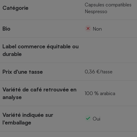
Capsules compatibles
Catégorie
Cafetière à expressos
Nespresso
Bio
Non
Label commerce équitable ou
durable
Prix d'une tasse
0,36 €/tasse
Robot ménager
Variété de café retrouvée en
100 % arabica
analyse
Variété indiquée sur
Oui
l'emballage