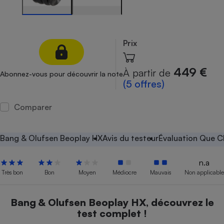
Petit électroménager - U
Complément
alimentaire
Mutuelle
Prix
Assurance emprunteur
449 €
À partir de
Abonnez-vous pour découvrir la note
(5 offres)
Matelas
Champagne
Comparer
bouteille
Banque en 
Téléviseur
Bang & Olufsen Beoplay HX
Avis du testeur
Évaluation Que C
Antimoustique
Lave-linge
n.a
Très bon
Bon
Moyen
Médiocre
Mauvais
Non applicable
Radiateur électrique
Bang & Olufsen Beoplay HX, découvrez le
test complet !