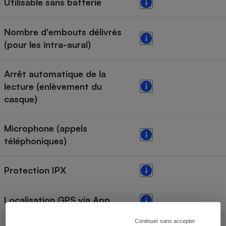
Utilisable sans batterie
Nombre d'embouts délivrés
(pour les intra-aural)
Arrêt automatique de la
lecture (enlèvement du
casque)
Microphone (appels
téléphoniques)
Protection IPX
Localisation GPS via App
Continuer sans accepter