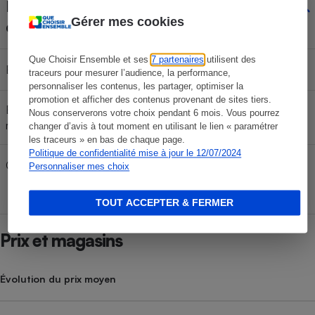
Disponibilité des pièces
Gérer mes cookies
détachées
Que Choisir Ensemble et ses
7 partenaires
utilisent des
Batterie
traceurs pour mesurer l’audience, la performance,
personnaliser les contenus, les partager, optimiser la
promotion et afficher des contenus provenant de sites tiers.
Embouts (pour les intra-aural) ou
Nous conserverons votre choix pendant 6 mois. Vous pourrez
mousses (pour les casques)
changer d’avis à tout moment en utilisant le lien « paramétrer
les traceurs » en bas de chaque page.
Politique de confidentialité mise à jour le 12/07/2024
Câbles (pour les casques)
Personnaliser mes choix
TOUT ACCEPTER & FERMER
Prix et magasins
Évolution du prix moyen