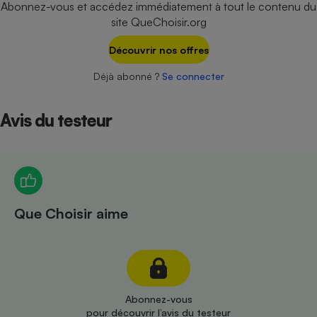
Abonnez-vous et accédez immédiatement à tout le contenu du
Téléphone mobile -
Smartphone
site QueChoisir.org
Plaque de cuisson à
induction
Découvrir nos offres
Déjà abonné ?
Se connecter
Climatiseur -
Ventilateur
Avis du testeur
Antivirus
Climatiseur -
Ventilateur
Que Choisir aime
Abonnez-vous
pour découvrir l’avis du testeur